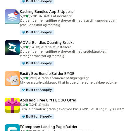
Built for Shopify
Kaching Bundles App & Upsells
ud af 5 stjerner
5,0
(5.086)
•
Gratis at installere
5086 anmeldelser i alt
Øg den gennemsnitlige ordreværdi med app til mængderabat,
produktpakker og mersalg
Built for Shopify
AOV.ai Bundles Quantity Breaks
ud af 5 stjerner
5,0
(1.498)
•
Gratis at installere
1498 anmeldelser i alt
Øg den gennemsnitlige ordreværdi med produktpakker,
mængderabatter og mersalg
Built for Shopify
Easify Box Bundle Builder BYOB
ud af 5 stjerner
5,0
(263)
•
Gratis abonnement tilgængeligt
263 anmeldelser i alt
Mix og match-pakkeapp til at bygge dine egne pakkeprodukter
Built for Shopify
AppHero: Free Gifts BOGO Offer
ud af 5 stjerner
5,0
(324)
•
Gratis
324 anmeldelser i alt
Tilføj automatisk gratis gaver ved køb: GWP, BOGO og Buy X Get Y
Built for Shopify
EComposer Landing Page Builder