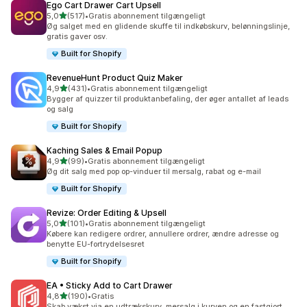
Ego Cart Drawer Cart Upsell
ud af 5 stjerner
5,0
(517)
•
Gratis abonnement tilgængeligt
517 anmeldelser i alt
Øg salget med en glidende skuffe til indkøbskurv, belønningslinje,
gratis gaver osv.
Built for Shopify
RevenueHunt Product Quiz Maker
ud af 5 stjerner
4,9
(431)
•
Gratis abonnement tilgængeligt
431 anmeldelser i alt
Bygger af quizzer til produktanbefaling, der øger antallet af leads
og salg
Built for Shopify
Kaching Sales & Email Popup
ud af 5 stjerner
4,9
(99)
•
Gratis abonnement tilgængeligt
99 anmeldelser i alt
Øg dit salg med pop op-vinduer til mersalg, rabat og e-mail
Built for Shopify
Revize: Order Editing & Upsell
ud af 5 stjerner
5,0
(101)
•
Gratis abonnement tilgængeligt
101 anmeldelser i alt
Købere kan redigere ordrer, annullere ordrer, ændre adresse og
benytte EU-fortrydelsesret
Built for Shopify
EA • Sticky Add to Cart Drawer
ud af 5 stjerner
4,8
(190)
•
Gratis
190 anmeldelser i alt
Skab vækst via en udtrækskurv, mersalg i kurven og en fastgjort