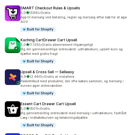
SMART Checkout Rules & Upsells
ud af 5 stjerner
5,0
(596)
•
Gratis
596 anmeldelser i alt
App til mersalg ved betaling, regler og mersalg efter køb for at øge
AOV
Built for Shopify
Kaching CartDrawer Cart Upsell
ud af 5 stjerner
5,0
(1.129)
•
Gratis abonnement tilgængeligt
1129 anmeldelser i alt
Øg din gennemsnitlige ordreværdi: udtrækskurv, upsell-kurv og
bjælke med gratis fragt
Built for Shopify
Upsell & Cross Sell — Selleasy
ud af 5 stjerner
4,9
(2.480)
•
Gratis at installere
2480 anmeldelser i alt
Pakketilbud med produkter, der ofte købes sammen, og mersalg i
kurven øger ordreværdien
Built for Shopify
Essent Cart Drawer Cart Upsell
ud af 5 stjerner
5,0
(801)
•
Gratis
801 anmeldelser i alt
Øg gennemsnitlig ordreværdi med mersalg i udtrækskurv, fastlåst
Læg i indkøbskurven og belønningsbjælke
Built for Shopify