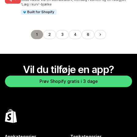
'Læg i kurv'-bjælke
Built for Shopify
1
2
3
4
6
Vil du tilføje en app?
Prøv Shopify gratis i 3 dage
Appkategorier
Topkategorier