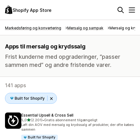
Shopify App Store
Markedsføring og konvertering
Mersalg og sampak
Mersalg og kryd
Apps til mersalg og krydssalg
Frist kunderne med opgraderinger, “passer
sammen med” og andre fristende varer.
141 apps
Built for Shopify
Essential Upsell & Cross Sell
ud af 5 stjerner
5,0
(2.201)
•
Gratis abonnement tilgængeligt
2201 anmeldelser i alt
Løft din AOV med mersalg og krydssalg af produkter, der ofte købes
sammen
Built for Shopify