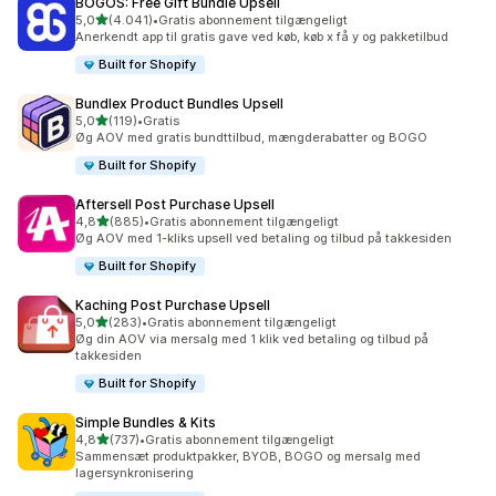
BOGOS: Free Gift Bundle Upsell
ud af 5 stjerner
5,0
(4.041)
•
Gratis abonnement tilgængeligt
4041 anmeldelser i alt
Anerkendt app til gratis gave ved køb, køb x få y og pakketilbud
Built for Shopify
Bundlex Product Bundles Upsell
ud af 5 stjerner
5,0
(119)
•
Gratis
119 anmeldelser i alt
Øg AOV med gratis bundttilbud, mængderabatter og BOGO
Built for Shopify
Aftersell Post Purchase Upsell
ud af 5 stjerner
4,8
(885)
•
Gratis abonnement tilgængeligt
885 anmeldelser i alt
Øg AOV med 1-kliks upsell ved betaling og tilbud på takkesiden
Built for Shopify
Kaching Post Purchase Upsell
ud af 5 stjerner
5,0
(283)
•
Gratis abonnement tilgængeligt
283 anmeldelser i alt
Øg din AOV via mersalg med 1 klik ved betaling og tilbud på
takkesiden
Built for Shopify
Simple Bundles & Kits
ud af 5 stjerner
4,8
(737)
•
Gratis abonnement tilgængeligt
737 anmeldelser i alt
Sammensæt produktpakker, BYOB, BOGO og mersalg med
lagersynkronisering