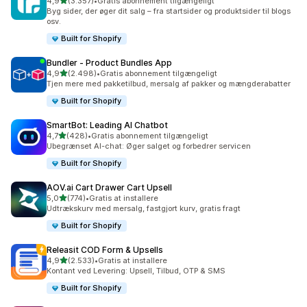
ud af 5 stjerner
4,9
(3.357)
•
Gratis abonnement tilgængeligt
3357 anmeldelser i alt
Byg sider, der øger dit salg – fra startsider og produktsider til blogs
osv.
Built for Shopify
Bundler ‑ Product Bundles App
ud af 5 stjerner
4,9
(2.498)
•
Gratis abonnement tilgængeligt
2498 anmeldelser i alt
Tjen mere med pakketilbud, mersalg af pakker og mængderabatter
Built for Shopify
SmartBot: Leading AI Chatbot
ud af 5 stjerner
4,7
(428)
•
Gratis abonnement tilgængeligt
428 anmeldelser i alt
Ubegrænset AI-chat: Øger salget og forbedrer servicen
Built for Shopify
AOV.ai Cart Drawer Cart Upsell
ud af 5 stjerner
5,0
(774)
•
Gratis at installere
774 anmeldelser i alt
Udtrækskurv med mersalg, fastgjort kurv, gratis fragt
Built for Shopify
Releasit COD Form & Upsells
ud af 5 stjerner
4,9
(2.533)
•
Gratis at installere
2533 anmeldelser i alt
Kontant ved Levering: Upsell, Tilbud, OTP & SMS
Built for Shopify