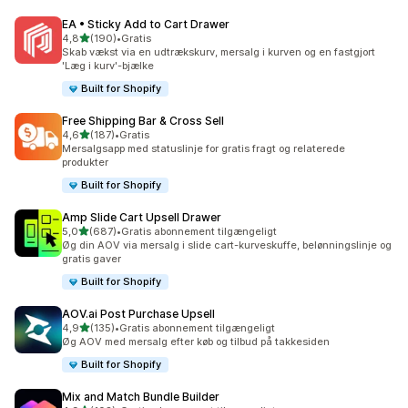
EA • Sticky Add to Cart Drawer
ud af 5 stjerner
4,8
(190)
•
Gratis
190 anmeldelser i alt
Skab vækst via en udtrækskurv, mersalg i kurven og en fastgjort
'Læg i kurv'-bjælke
Built for Shopify
Free Shipping Bar & Cross Sell
ud af 5 stjerner
4,6
(187)
•
Gratis
187 anmeldelser i alt
Mersalgsapp med statuslinje for gratis fragt og relaterede
produkter
Built for Shopify
Amp Slide Cart Upsell Drawer
ud af 5 stjerner
5,0
(687)
•
Gratis abonnement tilgængeligt
687 anmeldelser i alt
Øg din AOV via mersalg i slide cart-kurveskuffe, belønningslinje og
gratis gaver
Built for Shopify
AOV.ai Post Purchase Upsell
ud af 5 stjerner
4,9
(135)
•
Gratis abonnement tilgængeligt
135 anmeldelser i alt
Øg AOV med mersalg efter køb og tilbud på takkesiden
Built for Shopify
Mix and Match Bundle Builder