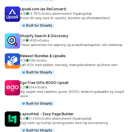
Upsell.com (ex ReConvert)
ud af 5 stjerner
4,8
(2.781)
•
Gratis abonnement tilgængeligt
2781 anmeldelser i alt
Boost dit salg med AI-upsells, bundles og efterkøbstilbud
Built for Shopify
Shopify Search & Discovery
ud af 5 stjerner
2,8
(455)
•
Gratis
455 anmeldelser i alt
Tilpas oplevelsen for søgning og produktopdagelse i din webshop
Releasit Bundles & Upsells
ud af 5 stjerner
4,9
(18)
•
Gratis
18 anmeldelser i alt
Løft AOV med pakker, mersalg, mængderabatter og bland selv
Built for Shopify
Ego Free Gifts BOGO Upsell
ud af 5 stjerner
5,0
(34)
•
Gratis
34 anmeldelser i alt
Øg salget med rabatter, gaver, BOGO, belønningsbjælke og meget
mere
Built for Shopify
LayoutHub ‑ Easy Page Builder
ud af 5 stjerner
5,0
(1.333)
•
Gratis abonnement tilgængeligt
1333 anmeldelser i alt
Byg nemt og hurtigt landingssider med høj konvertering
Built for Shopify