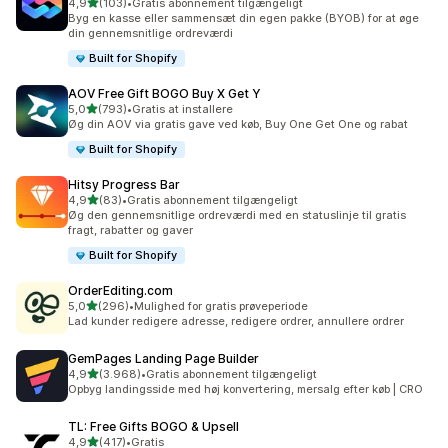
ud af 5 stjerner
4,9
(103)
•
Gratis abonnement tilgængeligt
103 anmeldelser i alt
Byg en kasse eller sammensæt din egen pakke (BYOB) for at øge
din gennemsnitlige ordreværdi
Built for Shopify
AOV Free Gift BOGO Buy X Get Y
ud af 5 stjerner
5,0
(793)
•
Gratis at installere
793 anmeldelser i alt
Øg din AOV via gratis gave ved køb, Buy One Get One og rabat
Built for Shopify
Hitsy Progress Bar
ud af 5 stjerner
4,9
(83)
•
Gratis abonnement tilgængeligt
83 anmeldelser i alt
Øg den gennemsnitlige ordreværdi med en statuslinje til gratis
fragt, rabatter og gaver
Built for Shopify
OrderEditing.com
ud af 5 stjerner
5,0
(296)
•
Mulighed for gratis prøveperiode
296 anmeldelser i alt
Lad kunder redigere adresse, redigere ordrer, annullere ordrer
GemPages Landing Page Builder
ud af 5 stjerner
4,9
(3.968)
•
Gratis abonnement tilgængeligt
3968 anmeldelser i alt
Opbyg landingsside med høj konvertering, mersalg efter køb | CRO
TL: Free Gifts BOGO & Upsell
ud af 5 stjerner
4,9
(417)
•
Gratis