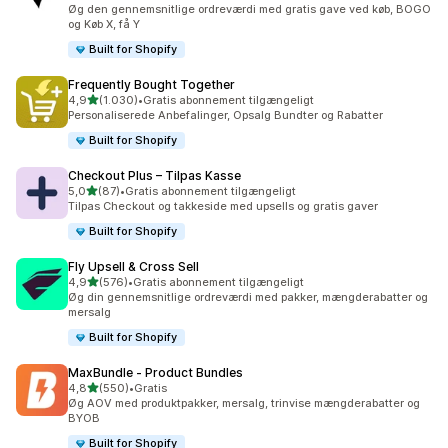
417 anmeldelser i alt
Øg den gennemsnitlige ordreværdi med gratis gave ved køb, BOGO
og Køb X, få Y
Built for Shopify
Frequently Bought Together
ud af 5 stjerner
4,9
(1.030)
•
Gratis abonnement tilgængeligt
1030 anmeldelser i alt
Personaliserede Anbefalinger, Opsalg Bundter og Rabatter
Built for Shopify
Checkout Plus – Tilpas Kasse
ud af 5 stjerner
5,0
(87)
•
Gratis abonnement tilgængeligt
87 anmeldelser i alt
Tilpas Checkout og takkeside med upsells og gratis gaver
Built for Shopify
Fly Upsell & Cross Sell
ud af 5 stjerner
4,9
(576)
•
Gratis abonnement tilgængeligt
576 anmeldelser i alt
Øg din gennemsnitlige ordreværdi med pakker, mængderabatter og
mersalg
Built for Shopify
MaxBundle ‑ Product Bundles
ud af 5 stjerner
4,8
(550)
•
Gratis
550 anmeldelser i alt
Øg AOV med produktpakker, mersalg, trinvise mængderabatter og
BYOB
Built for Shopify