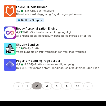
FoxSell Bundle Builder
ud af 5 stjerner
4,9
(83)
•
Gratis at installere
83 anmeldelser i alt
Bland selv-pakkebygger og Byg din egen pakke-sæt
Built for Shopify
Rebuy Personalization Engine
ud af 5 stjerner
4,7
(742)
•
Gratis abonnement tilgængeligt
742 anmeldelser i alt
AI-anbefalinger: indkøbskurv, betaling og mersalg efter køb
Shopify Bundles
ud af 5 stjerner
2,8
(542)
•
Gratis
542 anmeldelser i alt
Vaste bundels en multiverpakkingen voor meer verkoop
PageFly ✦ Landing Page Builder
ud af 5 stjerner
4,9
(5.654)
•
Gratis abonnement tilgængeligt
5654 anmeldelser i alt
Byg CRO-fokuserede start-, landings- og produktsider uden kode
1
2
3
4
5
44