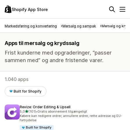
Shopify App Store
Markedsføring og konvertering
Mersalg og sampak
Mersalg og kryd
Apps til mersalg og krydssalg
Frist kunderne med opgraderinger, “passer
sammen med” og andre fristende varer.
1.040 apps
Built for Shopify
Revize: Order Editing & Upsell
ud af 5 stjerner
5,0
(101)
•
Gratis abonnement tilgængeligt
101 anmeldelser i alt
Købere kan redigere ordrer, annullere ordrer, rette adresse og EU-
fortrydelse
Built for Shopify