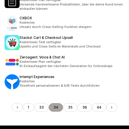
Kostenloser Plan verfügbar
Versende handverlesene Produktlisten, über die deine Kund:innen
einkaufen können
CXBOX
Kostenlos
Umsatz durch Cross-Selling-Funktion steigern
Stackd: Cart & Checkout Upsell
Kostenloser Test verfügbar
Upsells und Cross-Sells im Warenkorb und Checkout
Zeroagent: Voice & Chat AI
Kostenloser Plan verfügbar
KI-Einkaufsagent der nächsten Generation für Onlineshops
Intempt Experiences
Kostenlos
Storefront personalisieren & A/B-Tests durchführen
1
33
34
35
36
44