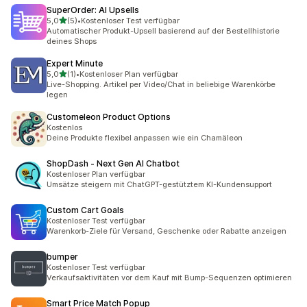
SuperOrder: AI Upsells
von 5 Sternen
5,0
(5)
•
Kostenloser Test verfügbar
5 Rezensionen insgesamt
Automatischer Produkt-Upsell basierend auf der Bestellhistorie
deines Shops
Expert Minute
von 5 Sternen
5,0
(1)
•
Kostenloser Plan verfügbar
1 Rezensionen insgesamt
Live-Shopping. Artikel per Video/Chat in beliebige Warenkörbe
legen
Customeleon Product Options
Kostenlos
Deine Produkte flexibel anpassen wie ein Chamäleon
ShopDash ‑ Next Gen AI Chatbot
Kostenloser Plan verfügbar
Umsätze steigern mit ChatGPT-gestütztem KI-Kundensupport
Custom Cart Goals
Kostenloser Test verfügbar
Warenkorb-Ziele für Versand, Geschenke oder Rabatte anzeigen
bumper
Kostenloser Test verfügbar
Verkaufsaktivitäten vor dem Kauf mit Bump-Sequenzen optimieren
Smart Price Match Popup