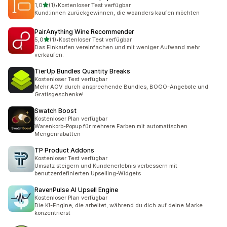
von 5 Sternen
1,0
(1)
•
Kostenloser Test verfügbar
1 Rezensionen insgesamt
Kund:innen zurückgewinnen, die woanders kaufen möchten
PairAnything Wine Recommender
von 5 Sternen
5,0
(1)
•
Kostenloser Test verfügbar
1 Rezensionen insgesamt
Das Einkaufen vereinfachen und mit weniger Aufwand mehr
verkaufen.
TierUp Bundles Quantity Breaks
Kostenloser Test verfügbar
Mehr AOV durch ansprechende Bundles, BOGO-Angebote und
Gratisgeschenke!
Swatch Boost
Kostenloser Plan verfügbar
Warenkorb-Popup für mehrere Farben mit automatischen
Mengenrabatten
TP Product Addons
Kostenloser Test verfügbar
Umsatz steigern und Kundenerlebnis verbessern mit
benutzerdefinierten Upselling-Widgets
RavenPulse AI Upsell Engine
Kostenloser Plan verfügbar
Die KI-Engine, die arbeitet, während du dich auf deine Marke
konzentrierst