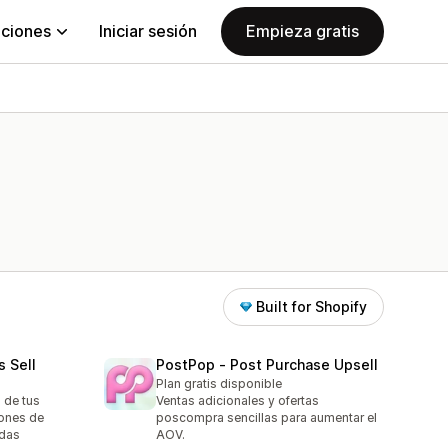
aciones
Iniciar sesión
Empieza gratis
Built for Shopify
s Sell
PostPop ‑ Post Purchase Upsell
Plan gratis disponible
 de tus
Ventas adicionales y ofertas
ones de
poscompra sencillas para aumentar el
adas
AOV.