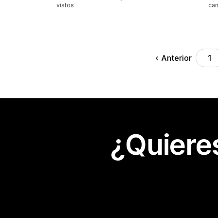
vistos
cam
Anterior
1
¿Quiere