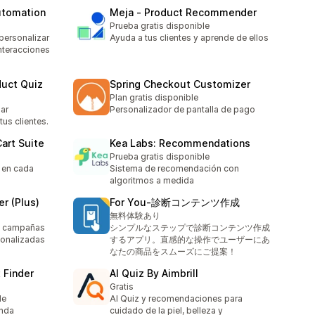
utomation
Meja ‑ Product Recommender
Prueba gratis disponible
personalizar
Ayuda a tus clientes y aprende de ellos
interacciones
duct Quiz
Spring Checkout Customizer
Plan gratis disponible
ar
Personalizador de pantalla de pago
us clientes.
art Suite
Kea Labs: Recommendations
Prueba gratis disponible
 en cada
Sistema de recomendación con
algoritmos a medida
r (Plus)
For You‑診断コンテンツ作成
無料体験あり
n campañas
シンプルなステップで診断コンテンツ作成
sonalizadas
するアプリ。直感的な操作でユーザーにあ
なたの商品をスムーズにご提案！
 Finder
AI Quiz By Aimbrill
Gratis
de
AI Quiz y recomendaciones para
enda
cuidado de la piel, belleza y