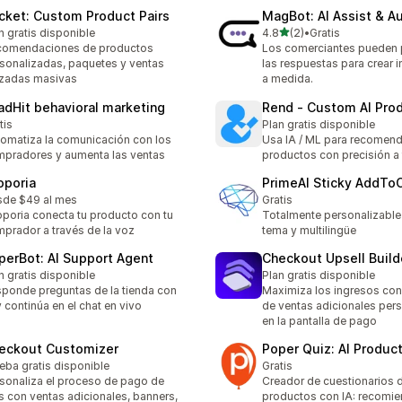
cket: Custom Product Pairs
MagBot: AI Assist & A
de 5 estrellas
n gratis disponible
4.8
(2)
•
Gratis
2 reseñas en total
comendaciones de productos
Los comerciantes pueden 
sonalizadas, paquetes y ventas
las respuestas para crear 
zadas masivas
a medida.
adHit behavioral marketing
Rend ‑ Custom AI Pro
tis
Plan gratis disponible
omatiza la comunicación con los
Usa IA / ML para recomend
pradores y aumenta las ventas
productos con precisión a t
oporia
PrimeAI Sticky AddToC
de $49 al mes
Gratis
poria conecta tu producto con tu
Totalmente personalizable
prador a través de la voz
tema y multilingüe
perBot: AI Support Agent
Checkout Upsell Builde
n gratis disponible
Plan gratis disponible
ponde preguntas de la tienda con
Maximiza los ingresos co
y continúa en el chat en vivo
de ventas adicionales per
en la pantalla de pago
eckout Customizer
Poper Quiz: AI Product
eba gratis disponible
Gratis
sonaliza el proceso de pago de
Creador de cuestionarios 
s con ventas adicionales, banners,
productos con IA: recomi