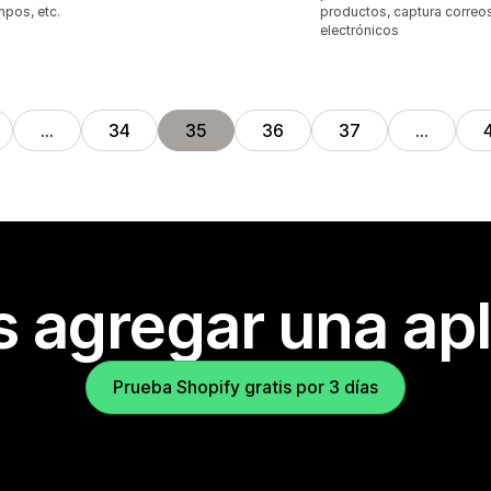
pos, etc.
productos, captura correo
electrónicos
…
34
35
36
37
…
s agregar una apl
Prueba Shopify gratis por 3 días