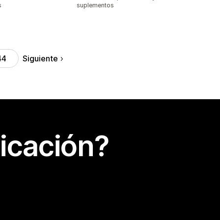
s
suplementos
Siguiente
44
icación?