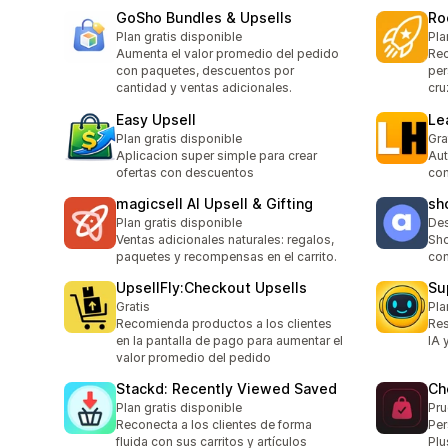
GoSho Bundles & Upsells
Ro
Plan gratis disponible
Pla
Aumenta el valor promedio del pedido
Re
con paquetes, descuentos por
per
cantidad y ventas adicionales.
cru
Easy Upsell
Le
Plan gratis disponible
Gra
Aplicacion super simple para crear
Aut
ofertas con descuentos
com
magicsell AI Upsell & Gifting
sh
Plan gratis disponible
Des
Ventas adicionales naturales: regalos,
Sho
paquetes y recompensas en el carrito.
com
UpsellFly:Checkout Upsells
Su
Gratis
Pla
Recomienda productos a los clientes
Res
en la pantalla de pago para aumentar el
IA 
valor promedio del pedido
Stackd: Recently Viewed Saved
Ch
Plan gratis disponible
Pru
Reconecta a los clientes de forma
Per
fluida con sus carritos y artículos
Plu