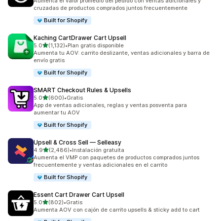
Aumenta el valor promedio del pedido con ventas adicionales y
cruzadas de productos comprados juntos frecuentemente
Built for Shopify
Kaching CartDrawer Cart Upsell
de 5 estrellas
5.0
(1,132)
•
Plan gratis disponible
1132 reseñas en total
Aumenta tu AOV: carrito deslizante, ventas adicionales y barra de
envío gratis
Built for Shopify
SMART Checkout Rules & Upsells
de 5 estrellas
5.0
(600)
•
Gratis
600 reseñas en total
App de ventas adicionales, reglas y ventas posventa para
aumentar tu AOV
Built for Shopify
Upsell & Cross Sell — Selleasy
de 5 estrellas
4.9
(2,486)
•
Instalación gratuita
2486 reseñas en total
Aumenta el VMP con paquetes de productos comprados juntos
frecuentemente y ventas adicionales en el carrito
Built for Shopify
Essent Cart Drawer Cart Upsell
de 5 estrellas
5.0
(802)
•
Gratis
802 reseñas en total
Aumenta AOV con cajón de carrito upsells & sticky add to cart