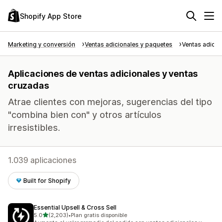
Shopify App Store
Marketing y conversión
Ventas adicionales y paquetes
Ventas adicio
Aplicaciones de ventas adicionales y ventas
cruzadas
Atrae clientes con mejoras, sugerencias del tipo
"combina bien con" y otros artículos
irresistibles.
1.039 aplicaciones
Built for Shopify
Essential Upsell & Cross Sell
de 5 estrellas
5.0
(2,203)
•
Plan gratis disponible
2203 reseñas en total