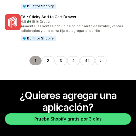
Built for Shopify
EA • Sticky Add to Cart Drawer
de 5 estrellas
4.8
(191)
•
Gratis
191 reseñas en total
Aumenta las ventas con un cajón de carrito deslizable, ventas
adicionales y una barra fija de agregar al carrito
Built for Shopify
1
2
3
4
44
¿Quieres agregar una
aplicación?
Prueba Shopify gratis por 3 días