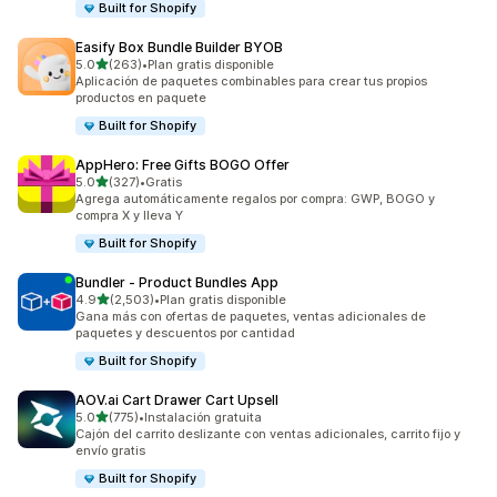
Built for Shopify
Easify Box Bundle Builder BYOB
de 5 estrellas
5.0
(263)
•
Plan gratis disponible
263 reseñas en total
Aplicación de paquetes combinables para crear tus propios
productos en paquete
Built for Shopify
AppHero: Free Gifts BOGO Offer
de 5 estrellas
5.0
(327)
•
Gratis
327 reseñas en total
Agrega automáticamente regalos por compra: GWP, BOGO y
compra X y lleva Y
Built for Shopify
Bundler ‑ Product Bundles App
de 5 estrellas
4.9
(2,503)
•
Plan gratis disponible
2503 reseñas en total
Gana más con ofertas de paquetes, ventas adicionales de
paquetes y descuentos por cantidad
Built for Shopify
AOV.ai Cart Drawer Cart Upsell
de 5 estrellas
5.0
(775)
•
Instalación gratuita
775 reseñas en total
Cajón del carrito deslizante con ventas adicionales, carrito fijo y
envío gratis
Built for Shopify