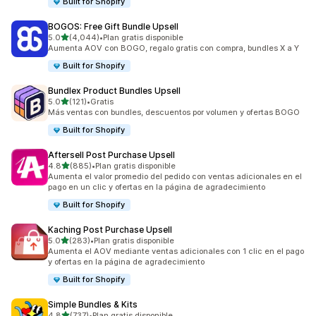
Built for Shopify
BOGOS: Free Gift Bundle Upsell
de 5 estrellas
5.0
(4,044)
•
Plan gratis disponible
4044 reseñas en total
Aumenta AOV con BOGO, regalo gratis con compra, bundles X a Y
Built for Shopify
Bundlex Product Bundles Upsell
de 5 estrellas
5.0
(121)
•
Gratis
121 reseñas en total
Más ventas con bundles, descuentos por volumen y ofertas BOGO
Built for Shopify
Aftersell Post Purchase Upsell
de 5 estrellas
4.8
(885)
•
Plan gratis disponible
885 reseñas en total
Aumenta el valor promedio del pedido con ventas adicionales en el
pago en un clic y ofertas en la página de agradecimiento
Built for Shopify
Kaching Post Purchase Upsell
de 5 estrellas
5.0
(283)
•
Plan gratis disponible
283 reseñas en total
Aumenta el AOV mediante ventas adicionales con 1 clic en el pago
y ofertas en la página de agradecimiento
Built for Shopify
Simple Bundles & Kits
de 5 estrellas
4.8
(737)
•
Plan gratis disponible