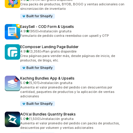
737 reseñas en total
Crea packs de productos, BYOB, BOGO y ventas adicionales con
sincronización de inventario
Built for Shopify
EasySell ‑ COD Form & Upsells
de 5 estrellas
4.9
(950)
•
Instalación gratuita
950 reseñas en total
Formulario de pedido contra reembolso con upsell y OTP
EComposer Landing Page Builder
de 5 estrellas
4.9
(3,358)
•
Plan gratis disponible
3358 reseñas en total
Crea páginas para vender más, desde páginas de inicio, de
productos, de blogs, etc.
Built for Shopify
Kaching Bundles App & Upsells
de 5 estrellas
5.0
(5,101)
•
Instalación gratuita
5101 reseñas en total
Aumenta el valor promedio del pedido con descuentos por
cantidad, paquetes de productos y la aplicación de ventas
adicionales
Built for Shopify
AOV.ai Bundles Quantity Breaks
de 5 estrellas
5.0
(1,500)
•
Instalación gratuita
1500 reseñas en total
Aumenta el valor promedio del pedido con packs de productos,
descuentos por volumen y ventas adicionales