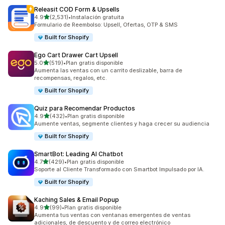
Releasit COD Form & Upsells
de 5 estrellas
4.9
(2,531)
•
Instalación gratuita
2531 reseñas en total
Formulario de Reembolso: Upsell, Ofertas, OTP & SMS
Built for Shopify
Ego Cart Drawer Cart Upsell
de 5 estrellas
5.0
(519)
•
Plan gratis disponible
519 reseñas en total
Aumenta las ventas con un carrito deslizable, barra de
recompensas, regalos, etc.
Built for Shopify
Quiz para Recomendar Productos
de 5 estrellas
4.9
(432)
•
Plan gratis disponible
432 reseñas en total
Aumente ventas, segmente clientes y haga crecer su audiencia
Built for Shopify
SmartBot: Leading AI Chatbot
de 5 estrellas
4.7
(429)
•
Plan gratis disponible
429 reseñas en total
Soporte al Cliente Transformado con Smartbot Impulsado por IA.
Built for Shopify
Kaching Sales & Email Popup
de 5 estrellas
4.9
(99)
•
Plan gratis disponible
99 reseñas en total
Aumenta tus ventas con ventanas emergentes de ventas
adicionales, de descuento y de correo electrónico