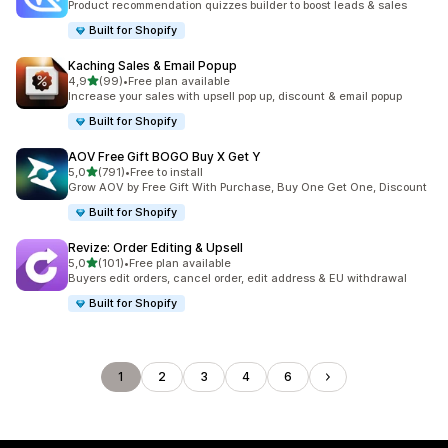
Product recommendation quizzes builder to boost leads & sales
Built for Shopify
Kaching Sales & Email Popup
/ 5 tähteä
4,9
(99)
•
Free plan available
99 arvostelua yhteensä
Increase your sales with upsell pop up, discount & email popup
Built for Shopify
AOV Free Gift BOGO Buy X Get Y
/ 5 tähteä
5,0
(791)
•
Free to install
791 arvostelua yhteensä
Grow AOV by Free Gift With Purchase, Buy One Get One, Discount
Built for Shopify
Revize: Order Editing & Upsell
/ 5 tähteä
5,0
(101)
•
Free plan available
101 arvostelua yhteensä
Buyers edit orders, cancel order, edit address & EU withdrawal
Built for Shopify
1
2
3
4
6