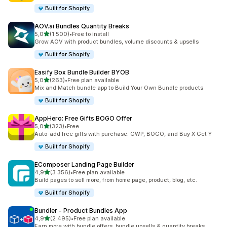
Built for Shopify
AOV.ai Bundles Quantity Breaks
/ 5 tähteä
5,0
(1 500)
•
Free to install
1500 arvostelua yhteensä
Grow AOV with product bundles, volume discounts & upsells
Built for Shopify
Easify Box Bundle Builder BYOB
/ 5 tähteä
5,0
(263)
•
Free plan available
263 arvostelua yhteensä
Mix and Match bundle app to Build Your Own Bundle products
Built for Shopify
AppHero: Free Gifts BOGO Offer
/ 5 tähteä
5,0
(323)
•
Free
323 arvostelua yhteensä
Auto-add free gifts with purchase: GWP, BOGO, and Buy X Get Y
Built for Shopify
EComposer Landing Page Builder
/ 5 tähteä
4,9
(3 356)
•
Free plan available
3356 arvostelua yhteensä
Build pages to sell more, from home page, product, blog, etc.
Built for Shopify
Bundler ‑ Product Bundles App
/ 5 tähteä
4,9
(2 495)
•
Free plan available
2495 arvostelua yhteensä
Earn more with bundle offers, bundle upsells & quantity breaks