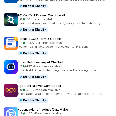
Built for Shopify
AOV.ai Cart Drawer Cart Upsell
/ 5 tähteä
5,0
(773)
•
Free to install
773 arvostelua yhteensä
Slide cart drawer with cart upsell, sticky cart, free shipping
Built for Shopify
Releasit COD Form & Upsells
/ 5 tähteä
4,9
(2 527)
•
Ilmainen asennus
2527 arvostelua yhteensä
Postiennakkomuoto: Upsell, Tarjoukset, OTP & SMS
Built for Shopify
SmartBot: Leading AI Chatbot
/ 5 tähteä
4,7
(427)
•
Free plan available
427 arvostelua yhteensä
Unlimited AI Chat: Enhancing Sales and Improving Service
Built for Shopify
Ego Cart Drawer Cart Upsell
/ 5 tähteä
5,0
(516)
•
Free plan available
516 arvostelua yhteensä
Boost Sales w Slide cart drawer, Rewards bar, Free Gifts, etc
Built for Shopify
RevenueHunt Product Quiz Maker
/ 5 tähteä
4,9
(430)
•
Free plan available
430 arvostelua yhteensä