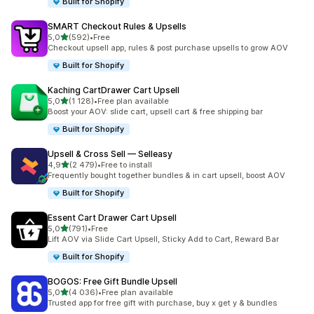
Built for Shopify
SMART Checkout Rules & Upsells
/ 5 tähteä
5,0
(592)
•
Free
592 arvostelua yhteensä
Checkout upsell app, rules & post purchase upsells to grow AOV
Built for Shopify
Kaching CartDrawer Cart Upsell
/ 5 tähteä
5,0
(1 128)
•
Free plan available
1128 arvostelua yhteensä
Boost your AOV: slide cart, upsell cart & free shipping bar
Built for Shopify
Upsell & Cross Sell — Selleasy
/ 5 tähteä
4,9
(2 479)
•
Free to install
2479 arvostelua yhteensä
Frequently bought together bundles & in cart upsell, boost AOV
Built for Shopify
Essent Cart Drawer Cart Upsell
/ 5 tähteä
5,0
(791)
•
Free
791 arvostelua yhteensä
Lift AOV via Slide Cart Upsell, Sticky Add to Cart, Reward Bar
Built for Shopify
BOGOS: Free Gift Bundle Upsell
/ 5 tähteä
5,0
(4 036)
•
Free plan available
4036 arvostelua yhteensä
Trusted app for free gift with purchase, buy x get y & bundles