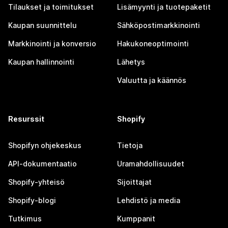
Tilaukset ja toimitukset
Lisämyynti ja tuotepaketit
Kaupan suunnittelu
Sähköpostimarkkinointi
Markkinointi ja konversio
Hakukoneoptimointi
Kaupan hallinnointi
Lähetys
Valuutta ja käännös
Resurssit
Shopify
Shopifyn ohjekeskus
Tietoja
API-dokumentaatio
Uramahdollisuudet
Shopify-yhteisö
Sijoittajat
Shopify-blogi
Lehdistö ja media
Tutkimus
Kumppanit