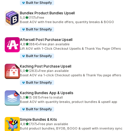
Built for Shopify
Bundlex Product Bundles Upsell
/ 5 tähteä
5,0
(117)
•
Free
117 arvostelua yhteensä
Boost AOV with free bundle offers, quantity breaks & BOGO
Built for Shopify
Aftersell Post Purchase Upsell
/ 5 tähteä
4,8
(884)
•
Free plan available
884 arvostelua yhteensä
Lift AOV with 1-Click Checkout Upsells & Thank You Page Offers
Built for Shopify
Kaching Post Purchase Upsell
/ 5 tähteä
5,0
(283)
•
Free plan available
283 arvostelua yhteensä
Boost AOV via 1-click Checkout upsells & Thank You page offers
Built for Shopify
Kaching Bundles App & Upsells
/ 5 tähteä
5,0
(5 081)
•
Free to install
5081 arvostelua yhteensä
Boost AOV with quantity breaks, product bundles & upsell app
Built for Shopify
Simple Bundles & Kits
/ 5 tähteä
4,8
(737)
•
Free plan available
737 arvostelua yhteensä
Build product bundles, BYOB, BOGO & upsell with inventory sync