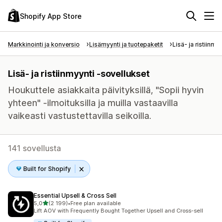
Shopify App Store
Markkinointi ja konversio
Lisämyynti ja tuotepaketit
Lisä- ja ristiinmy
Lisä- ja ristiinmyynti -sovellukset
Houkuttele asiakkaita päivityksillä, "Sopii hyvin
yhteen" -ilmoituksilla ja muilla vastaavilla
vaikeasti vastustettavilla seikoilla.
141 sovellusta
Built for Shopify
Essential Upsell & Cross Sell
/ 5 tähteä
5,0
(2 199)
•
Free plan available
2199 arvostelua yhteensä
Lift AOV with Frequently Bought Together Upsell and Cross-sell