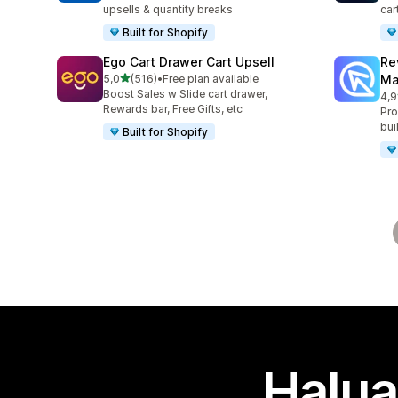
upsells & quantity breaks
car
Built for Shopify
Ego Cart Drawer Cart Upsell
Re
/ 5 tähteä
5,0
(516)
•
Free plan available
Ma
516 arvostelua yhteensä
Boost Sales w Slide cart drawer,
4,9
430
Rewards bar, Free Gifts, etc
Pro
bui
Built for Shopify
Halua