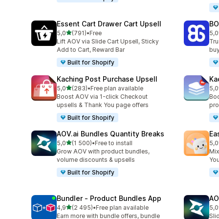
Essent Cart Drawer Cart Upsell
BO
/ 5 tähteä
5,0
(791)
•
Free
5,0
791 arvostelua yhteensä
403
Lift AOV via Slide Cart Upsell, Sticky
Tru
Add to Cart, Reward Bar
buy
Built for Shopify
Kaching Post Purchase Upsell
Ka
/ 5 tähteä
5,0
(283)
•
Free plan available
5,0
283 arvostelua yhteensä
508
Boost AOV via 1-click Checkout
Boo
upsells & Thank You page offers
pro
Built for Shopify
AOV.ai Bundles Quantity Breaks
Ea
/ 5 tähteä
5,0
(1 500)
•
Free to install
5,0
1500 arvostelua yhteensä
263
Grow AOV with product bundles,
Mix
volume discounts & upsells
You
Built for Shopify
Bundler ‑ Product Bundles App
AO
/ 5 tähteä
4,9
(2 495)
•
Free plan available
5,0
2495 arvostelua yhteensä
773
Earn more with bundle offers, bundle
Sli