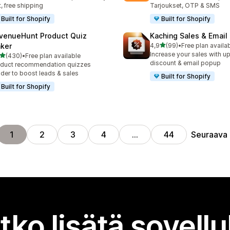
t, free shipping
Tarjoukset, OTP & SMS
Built for Shopify
Built for Shopify
venueHunt Product Quiz
Kaching Sales & Email
/ 5 tähteä
ker
4,9
(99)
•
Free plan availa
99 arvostelua yhteensä
Increase your sales with up
/ 5 tähteä
(430)
•
Free plan available
 arvostelua yhteensä
discount & email popup
duct recommendation quizzes
lder to boost leads & sales
Built for Shopify
Built for Shopify
Seuraava
1
2
3
4
…
44
tko lisätä sovell