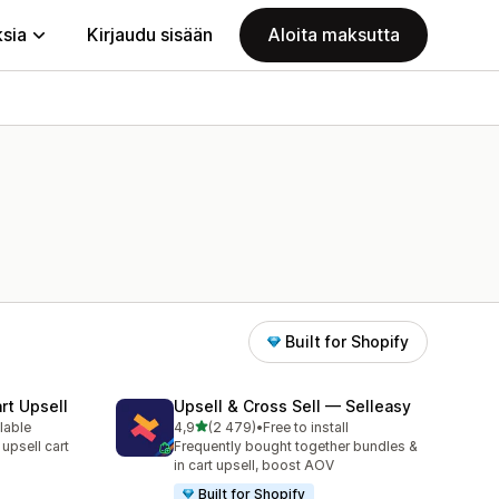
ksia
Kirjaudu sisään
Aloita maksutta
Built for Shopify
rt Upsell
Upsell & Cross Sell — Selleasy
/ 5 tähteä
lable
4,9
(2 479)
•
Free to install
2479 arvostelua yhteensä
 upsell cart
Frequently bought together bundles &
in cart upsell, boost AOV
Built for Shopify