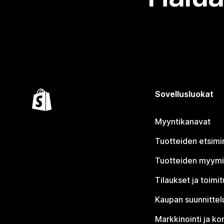
Sovellusluokat
Myyntikanavat
Tuotteiden etsimi
Tuotteiden myym
Tilaukset ja toimi
Kaupan suunnittel
Markkinointi ja ko