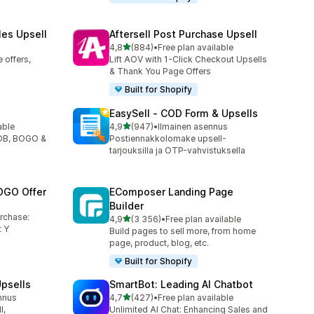
les Upsell
Aftersell Post Purchase Upsell
/ 5 tähteä
4,8
(884)
•
Free plan available
884 arvostelua yhteensä
 offers,
Lift AOV with 1-Click Checkout Upsells
& Thank You Page Offers
Built for Shopify
EasySell ‑ COD Form & Upsells
/ 5 tähteä
able
4,9
(947)
•
Ilmainen asennus
947 arvostelua yhteensä
YOB, BOGO &
Postiennakkolomake upsell-
tarjouksilla ja OTP-vahvistuksella
OGO Offer
EComposer Landing Page
Builder
urchase:
/ 5 tähteä
4,9
(3 356)
•
Free plan available
3356 arvostelua yhteensä
 Y
Build pages to sell more, from home
page, product, blog, etc.
Built for Shopify
psells
SmartBot: Leading AI Chatbot
/ 5 tähteä
nnus
4,7
(427)
•
Free plan available
427 arvostelua yhteensä
l,
Unlimited AI Chat: Enhancing Sales and