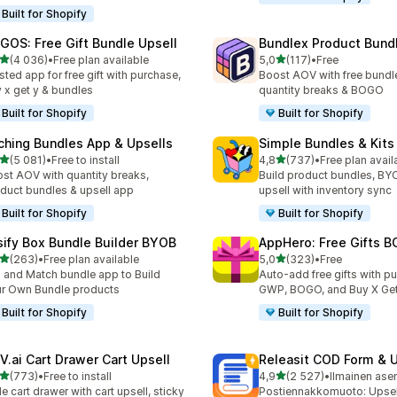
Built for Shopify
GOS: Free Gift Bundle Upsell
Bundlex Product Bund
/ 5 tähteä
/ 5 tähteä
(4 036)
•
Free plan available
5,0
(117)
•
Free
6 arvostelua yhteensä
117 arvostelua yhteensä
sted app for free gift with purchase,
Boost AOV with free bundle
 x get y & bundles
quantity breaks & BOGO
Built for Shopify
Built for Shopify
ching Bundles App & Upsells
Simple Bundles & Kits
/ 5 tähteä
/ 5 tähteä
(5 081)
•
Free to install
4,8
(737)
•
Free plan avail
1 arvostelua yhteensä
737 arvostelua yhteensä
st AOV with quantity breaks,
Build product bundles, B
duct bundles & upsell app
upsell with inventory sync
Built for Shopify
Built for Shopify
sify Box Bundle Builder BYOB
AppHero: Free Gifts B
/ 5 tähteä
/ 5 tähteä
(263)
•
Free plan available
5,0
(323)
•
Free
 arvostelua yhteensä
323 arvostelua yhteensä
 and Match bundle app to Build
Auto-add free gifts with p
r Own Bundle products
GWP, BOGO, and Buy X Get
Built for Shopify
Built for Shopify
V.ai Cart Drawer Cart Upsell
Releasit COD Form & U
/ 5 tähteä
/ 5 tähteä
(773)
•
Free to install
4,9
(2 527)
•
Ilmainen ase
 arvostelua yhteensä
2527 arvostelua yhteensä
de cart drawer with cart upsell, sticky
Postiennakkomuoto: Upsel