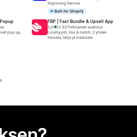
Improving Service
Built for Shopify
 Popup
FBP | Fast Bundle & Upsell App
/ 5 tähteä
ble
5,0
(2 957)
•
Ilmainen asennus
2957 arvostelua yhteensä
sell pop up,
Lisämyynti, mix & match, 2 yhden
hinnalla, lahja ja määräale
uksen?