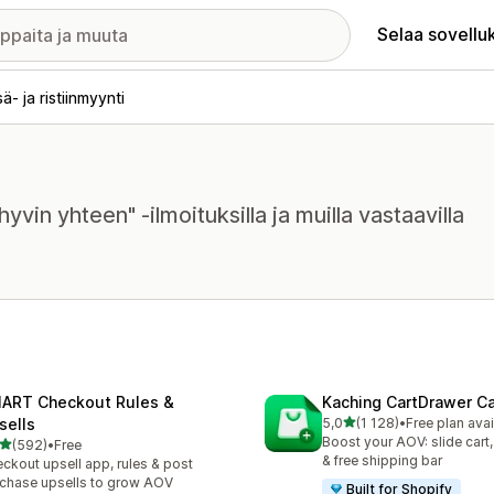
Selaa sovellu
sä- ja ristiinmyynti
hyvin yhteen" -ilmoituksilla ja muilla vastaavilla
ART Checkout Rules &
Kaching CartDrawer Ca
/ 5 tähteä
sells
5,0
(1 128)
•
Free plan avai
1128 arvostelua yhteensä
Boost your AOV: slide cart,
/ 5 tähteä
(592)
•
Free
 arvostelua yhteensä
& free shipping bar
ckout upsell app, rules & post
chase upsells to grow AOV
Built for Shopify