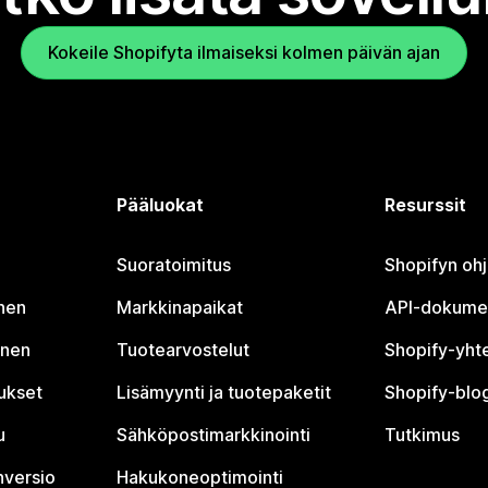
Kokeile Shopifyta ilmaiseksi kolmen päivän ajan
Pääluokat
Resurssit
Suoratoimitus
Shopifyn oh
nen
Markkinapaikat
API-dokume
inen
Tuotearvostelut
Shopify-yht
tukset
Lisämyynti ja tuotepaketit
Shopify-blog
u
Sähköpostimarkkinointi
Tutkimus
nversio
Hakukoneoptimointi