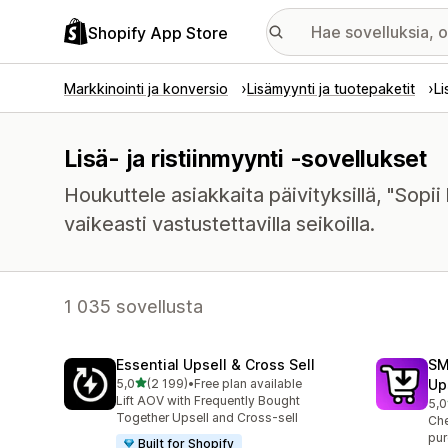
Shopify App Store
Markkinointi ja konversio
Lisämyynti ja tuotepaketit
Li
Lisä- ja ristiinmyynti -sovellukset
Houkuttele asiakkaita päivityksillä, "Sopii 
vaikeasti vastustettavilla seikoilla.
1 035 sovellusta
Essential Upsell & Cross Sell
SM
/ 5 tähteä
5,0
(2 199)
•
Free plan available
Up
2199 arvostelua yhteensä
Lift AOV with Frequently Bought
5,0
592
Together Upsell and Cross-sell
Che
pur
Built for Shopify