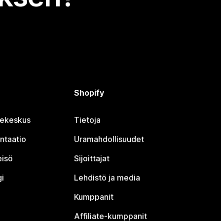
Shopify
jekeskus
Tietoja
ntaatio
Uramahdollisuudet
eisö
Sijoittajat
i
Lehdistö ja media
Kumppanit
Affiliate-kumppanit