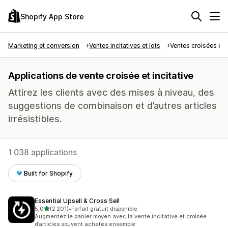
Shopify App Store
Marketing et conversion
Ventes incitatives et lots
Ventes croisées et i
Applications de vente croisée et incitative
Attirez les clients avec des mises à niveau, des
suggestions de combinaison et d’autres articles
irrésistibles.
1 038 applications
Built for Shopify
Essential Upsell & Cross Sell
étoile(s) sur 5
5,0
(2 201)
•
Forfait gratuit disponible
2201 avis au total
Augmentez le panier moyen avec la vente incitative et croisée
d’articles souvent achetés ensemble