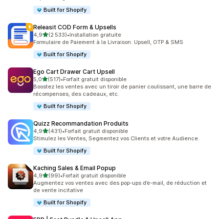
Built for Shopify
Releasit COD Form & Upsells
étoile(s) sur 5
4,9
(2 533)
•
Installation gratuite
2533 avis au total
Formulaire de Paiement à la Livraison: Upsell, OTP & SMS
Built for Shopify
Ego Cart Drawer Cart Upsell
étoile(s) sur 5
5,0
(517)
•
Forfait gratuit disponible
517 avis au total
Boostez les ventes avec un tiroir de panier coulissant, une barre de
récompenses, des cadeaux, etc.
Built for Shopify
Quizz Recommandation Produits
étoile(s) sur 5
4,9
(431)
•
Forfait gratuit disponible
431 avis au total
Stimulez les Ventes, Segmentez vos Clients et votre Audience.
Built for Shopify
Kaching Sales & Email Popup
étoile(s) sur 5
4,9
(99)
•
Forfait gratuit disponible
99 avis au total
Augmentez vos ventes avec des pop-ups d’e-mail, de réduction et
de vente incitative
Built for Shopify