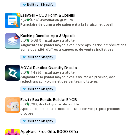
Built for Shopify
EasySell ‑ COD Form & Upsells
étoile(s) sur 5
4,9
(946)
•
Installation gratuite
946 avis au total
Formulaire de commande paiement à la livraison et upsell
Kaching Bundles App & Upsells
étoile(s) sur 5
5,0
(5 087)
•
Installation gratuite
5087 avis au total
Augmentez le panier moyen avec notre application de réductions
sur la quantité, d’offres groupées et de ventes incitatives
Built for Shopify
AOV.ai Bundles Quantity Breaks
étoile(s) sur 5
5,0
(1 498)
•
Installation gratuite
1498 avis au total
Augmentez le panier moyen avec des lots de produits, des
réductions sur volume et des ventes incitatives
Built for Shopify
Easify Box Bundle Builder BYOB
étoile(s) sur 5
5,0
(263)
•
Forfait gratuit disponible
263 avis au total
Application de lots à composer pour créer vos propres produits
groupés
Built for Shopify
AppHero: Free Gifts BOGO Offer