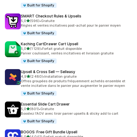
Built for Shopify
SMART Checkout Rules & Upsells
étoile(s) sur 5
5,0
(596)
•
Gratuite
596 avis au total
Règles et ventes incitatives post-achat pour le panier moyen
Built for Shopify
Kaching CartDrawer Cart Upsell
étoile(s) sur 5
5,0
(1 129)
•
Forfait gratuit disponible
1129 avis au total
Panier coulissant, ventes incitatives et livraison gratuite
Built for Shopify
Upsell & Cross Sell — Selleasy
étoile(s) sur 5
4,9
(2 480)
•
Installation gratuite
2480 avis au total
Offres groupées de produits fréquemment achetés ensemble et
vente incitative dans le panier pour augmenter le panier moyen
Built for Shopify
Essential Slide Cart Drawer
étoile(s) sur 5
5,0
(801)
•
Gratuite
801 avis au total
Boostez l'AOV avec tiroir panier upsells & sticky add to cart
Built for Shopify
BOGOS: Free Gift Bundle Upsell
étoile(s) sur 5
5,0
(4 041)
•
Forfait gratuit disponible