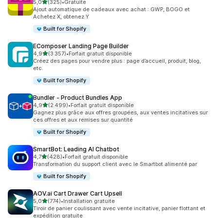
étoile(s) sur 5
5,0
(325)
•
Gratuite
325 avis au total
Ajout automatique de cadeaux avec achat : GWP, BOGO et
Achetez X, obtenez Y
Built for Shopify
EComposer Landing Page Builder
étoile(s) sur 5
4,9
(3 357)
•
Forfait gratuit disponible
3357 avis au total
Créez des pages pour vendre plus : page d’accueil, produit, blog,
etc.
Built for Shopify
Bundler ‑ Product Bundles App
étoile(s) sur 5
4,9
(2 499)
•
Forfait gratuit disponible
2499 avis au total
Gagnez plus grâce aux offres groupées, aux ventes incitatives sur
ces offres et aux remises sur quantité
Built for Shopify
SmartBot: Leading AI Chatbot
étoile(s) sur 5
4,7
(428)
•
Forfait gratuit disponible
428 avis au total
Transformation du support client avec le Smartbot alimenté par
Built for Shopify
AOV.ai Cart Drawer Cart Upsell
étoile(s) sur 5
5,0
(774)
•
Installation gratuite
774 avis au total
Tiroir de panier coulissant avec vente incitative, panier flottant et
expédition gratuite