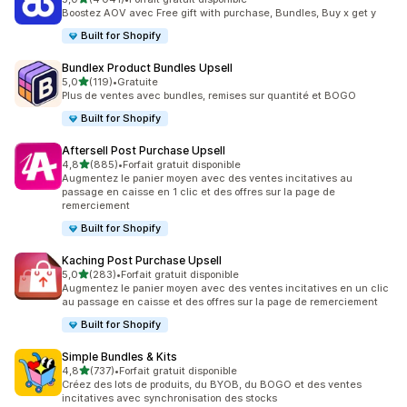
4041 avis au total
Boostez AOV avec Free gift with purchase, Bundles, Buy x get y
Built for Shopify
Bundlex Product Bundles Upsell
étoile(s) sur 5
5,0
(119)
•
Gratuite
119 avis au total
Plus de ventes avec bundles, remises sur quantité et BOGO
Built for Shopify
Aftersell Post Purchase Upsell
étoile(s) sur 5
4,8
(885)
•
Forfait gratuit disponible
885 avis au total
Augmentez le panier moyen avec des ventes incitatives au
passage en caisse en 1 clic et des offres sur la page de
remerciement
Built for Shopify
Kaching Post Purchase Upsell
étoile(s) sur 5
5,0
(283)
•
Forfait gratuit disponible
283 avis au total
Augmentez le panier moyen avec des ventes incitatives en un clic
au passage en caisse et des offres sur la page de remerciement
Built for Shopify
Simple Bundles & Kits
étoile(s) sur 5
4,8
(737)
•
Forfait gratuit disponible
737 avis au total
Créez des lots de produits, du BYOB, du BOGO et des ventes
incitatives avec synchronisation des stocks