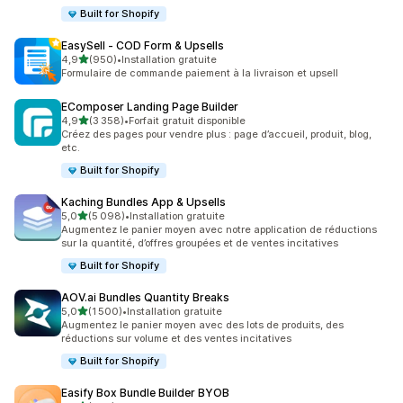
Built for Shopify
EasySell ‑ COD Form & Upsells
étoile(s) sur 5
4,9
(950)
•
Installation gratuite
950 avis au total
Formulaire de commande paiement à la livraison et upsell
EComposer Landing Page Builder
étoile(s) sur 5
4,9
(3 358)
•
Forfait gratuit disponible
3358 avis au total
Créez des pages pour vendre plus : page d’accueil, produit, blog,
etc.
Built for Shopify
Kaching Bundles App & Upsells
étoile(s) sur 5
5,0
(5 098)
•
Installation gratuite
5098 avis au total
Augmentez le panier moyen avec notre application de réductions
sur la quantité, d’offres groupées et de ventes incitatives
Built for Shopify
AOV.ai Bundles Quantity Breaks
étoile(s) sur 5
5,0
(1 500)
•
Installation gratuite
1500 avis au total
Augmentez le panier moyen avec des lots de produits, des
réductions sur volume et des ventes incitatives
Built for Shopify
Easify Box Bundle Builder BYOB