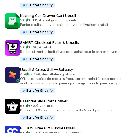
Built for Shopify
Kaching CartDrawer Cart Upsell
étoile(s) sur 5
5,0
(1 131)
•
Forfait gratuit disponible
1131 avis au total
Panier coulissant, ventes incitatives et livraison gratuite
Built for Shopify
SMART Checkout Rules & Upsells
étoile(s) sur 5
5,0
(600)
•
Gratuite
600 avis au total
Règles et ventes incitatives post-achat pour le panier moyen
Built for Shopify
Upsell & Cross Sell — Selleasy
étoile(s) sur 5
4,9
(2 486)
•
Installation gratuite
2486 avis au total
Offres groupées de produits fréquemment achetés ensemble et
vente incitative dans le panier pour augmenter le panier moyen
Built for Shopify
Essential Slide Cart Drawer
étoile(s) sur 5
5,0
(802)
•
Gratuite
802 avis au total
Boostez l'AOV avec tiroir panier upsells & sticky add to cart
Built for Shopify
BOGOS: Free Gift Bundle Upsell
étoile(s) sur 5
5,0
(4 044)
•
Forfait gratuit disponible