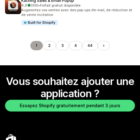
Kaching Sales & Email Popup
étoile(s) sur 5
4,9
(99)
•
Forfait gratuit disponible
99 avis au total
Augmentez vos ventes avec des pop-ups d’e-mail, de réduction et
de vente incitative
Built for Shopify
1
2
3
4
44
Vous souhaitez ajouter une
application ?
Essayez Shopify gratuitement pendant 3 jours