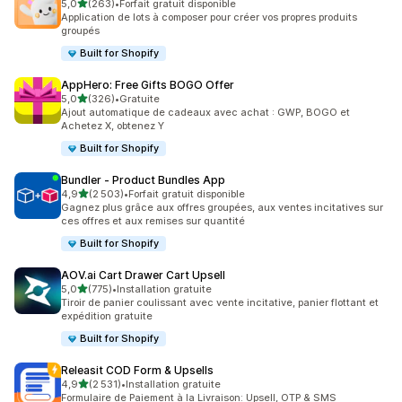
étoile(s) sur 5
5,0
(263)
•
Forfait gratuit disponible
263 avis au total
Application de lots à composer pour créer vos propres produits
groupés
Built for Shopify
AppHero: Free Gifts BOGO Offer
étoile(s) sur 5
5,0
(326)
•
Gratuite
326 avis au total
Ajout automatique de cadeaux avec achat : GWP, BOGO et
Achetez X, obtenez Y
Built for Shopify
Bundler ‑ Product Bundles App
étoile(s) sur 5
4,9
(2 503)
•
Forfait gratuit disponible
2503 avis au total
Gagnez plus grâce aux offres groupées, aux ventes incitatives sur
ces offres et aux remises sur quantité
Built for Shopify
AOV.ai Cart Drawer Cart Upsell
étoile(s) sur 5
5,0
(775)
•
Installation gratuite
775 avis au total
Tiroir de panier coulissant avec vente incitative, panier flottant et
expédition gratuite
Built for Shopify
Releasit COD Form & Upsells
étoile(s) sur 5
4,9
(2 531)
•
Installation gratuite
2531 avis au total
Formulaire de Paiement à la Livraison: Upsell, OTP & SMS