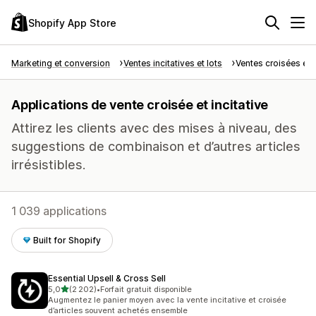
Shopify App Store
Marketing et conversion
Ventes incitatives et lots
Ventes croisées et i
Applications de vente croisée et incitative
Attirez les clients avec des mises à niveau, des
suggestions de combinaison et d’autres articles
irrésistibles.
1 039 applications
Built for Shopify
Essential Upsell & Cross Sell
étoile(s) sur 5
5,0
(2 202)
•
Forfait gratuit disponible
2202 avis au total
Augmentez le panier moyen avec la vente incitative et croisée
d’articles souvent achetés ensemble