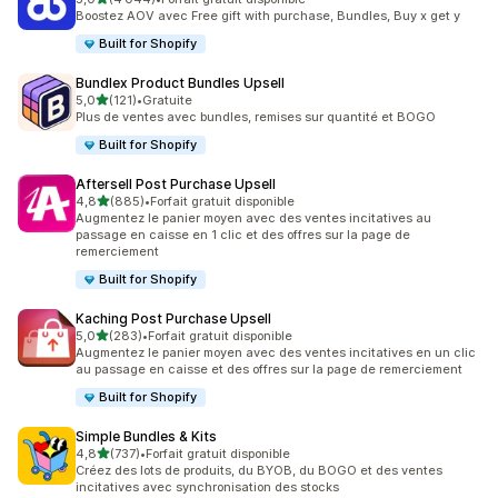
4044 avis au total
Boostez AOV avec Free gift with purchase, Bundles, Buy x get y
Built for Shopify
Bundlex Product Bundles Upsell
étoile(s) sur 5
5,0
(121)
•
Gratuite
121 avis au total
Plus de ventes avec bundles, remises sur quantité et BOGO
Built for Shopify
Aftersell Post Purchase Upsell
étoile(s) sur 5
4,8
(885)
•
Forfait gratuit disponible
885 avis au total
Augmentez le panier moyen avec des ventes incitatives au
passage en caisse en 1 clic et des offres sur la page de
remerciement
Built for Shopify
Kaching Post Purchase Upsell
étoile(s) sur 5
5,0
(283)
•
Forfait gratuit disponible
283 avis au total
Augmentez le panier moyen avec des ventes incitatives en un clic
au passage en caisse et des offres sur la page de remerciement
Built for Shopify
Simple Bundles & Kits
étoile(s) sur 5
4,8
(737)
•
Forfait gratuit disponible
737 avis au total
Créez des lots de produits, du BYOB, du BOGO et des ventes
incitatives avec synchronisation des stocks