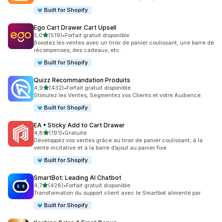
Built for Shopify
Ego Cart Drawer Cart Upsell
étoile(s) sur 5
5,0
(519)
•
Forfait gratuit disponible
519 avis au total
Boostez les ventes avec un tiroir de panier coulissant, une barre de
récompenses, des cadeaux, etc.
Built for Shopify
Quizz Recommandation Produits
étoile(s) sur 5
4,9
(432)
•
Forfait gratuit disponible
432 avis au total
Stimulez les Ventes, Segmentez vos Clients et votre Audience.
Built for Shopify
EA • Sticky Add to Cart Drawer
étoile(s) sur 5
4,8
(191)
•
Gratuite
191 avis au total
Développez vos ventes grâce au tiroir de panier coulissant, à la
vente incitative et à la barre d’ajout au panier fixe
Built for Shopify
SmartBot: Leading AI Chatbot
étoile(s) sur 5
4,7
(428)
•
Forfait gratuit disponible
428 avis au total
Transformation du support client avec le Smartbot alimenté par
Built for Shopify