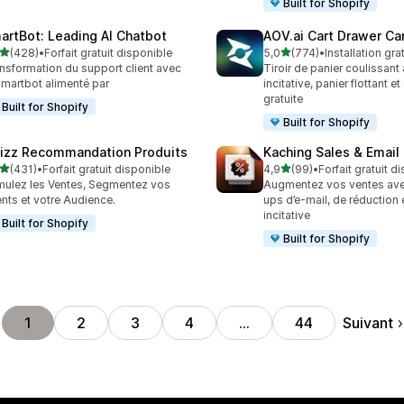
Built for Shopify
artBot: Leading AI Chatbot
AOV.ai Cart Drawer Car
étoile(s) sur 5
étoile(s) sur 5
(428)
•
Forfait gratuit disponible
5,0
(774)
•
Installation gra
 avis au total
774 avis au total
nsformation du support client avec
Tiroir de panier coulissant
Smartbot alimenté par
incitative, panier flottant e
gratuite
Built for Shopify
Built for Shopify
izz Recommandation Produits
Kaching Sales & Email
étoile(s) sur 5
étoile(s) sur 5
(431)
•
Forfait gratuit disponible
4,9
(99)
•
Forfait gratuit d
 avis au total
99 avis au total
mulez les Ventes, Segmentez vos
Augmentez vos ventes av
ents et votre Audience.
ups d’e-mail, de réduction 
incitative
Built for Shopify
Built for Shopify
Suivant
1
2
3
4
…
44