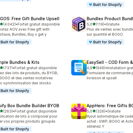
Built for Shopify
GOS: Free Gift Bundle Upsell
Bundlex Product Bund
étoile(s) sur 5
étoile(s) sur 5
(4 042)
•
Forfait gratuit disponible
5,0
(119)
•
Gratuite
2 avis au total
119 avis au total
stez AOV avec Free gift with
Plus de ventes avec bundl
chase, Bundles, Buy x get y
sur quantité et BOGO
Built for Shopify
Built for Shopify
mple Bundles & Kits
EasySell ‑ COD Form &
étoile(s) sur 5
étoile(s) sur 5
(737)
•
Forfait gratuit disponible
4,9
(946)
•
Installation gra
 avis au total
946 avis au total
ez des lots de produits, du BYOB,
Formulaire de commande p
BOGO et des ventes incitatives
livraison et upsell
c synchronisation des stocks
Built for Shopify
sify Box Bundle Builder BYOB
AppHero: Free Gifts B
étoile(s) sur 5
étoile(s) sur 5
(263)
•
Forfait gratuit disponible
5,0
(326)
•
Gratuite
 avis au total
326 avis au total
lication de lots à composer pour
Ajout automatique de cad
er vos propres produits groupés
achat : GWP, BOGO et Ache
obtenez Y
Built for Shopify