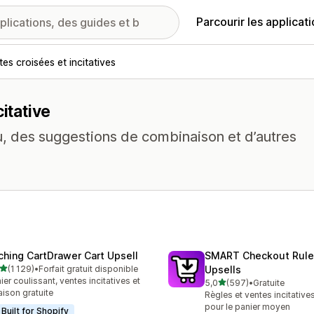
Parcourir les applicat
es croisées et incitatives
itative
au, des suggestions de combinaison et d’autres
ching CartDrawer Cart Upsell
SMART Checkout Rule
étoile(s) sur 5
(1 129)
•
Forfait gratuit disponible
Upsells
9 avis au total
ier coulissant, ventes incitatives et
étoile(s) sur 5
5,0
(597)
•
Gratuite
597 avis au total
raison gratuite
Règles et ventes incitativ
pour le panier moyen
Built for Shopify