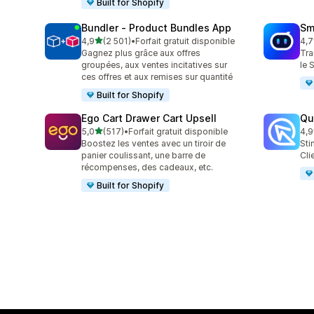
Built for Shopify
Bundler ‑ Product Bundles App
Sm
étoile(s) sur 5
4,9
(2 501)
•
Forfait gratuit disponible
4,7
2501 avis au total
428
Gagnez plus grâce aux offres
Tra
groupées, aux ventes incitatives sur
le 
ces offres et aux remises sur quantité
Built for Shopify
Ego Cart Drawer Cart Upsell
Qu
étoile(s) sur 5
5,0
(517)
•
Forfait gratuit disponible
4,9
517 avis au total
431
Boostez les ventes avec un tiroir de
Sti
panier coulissant, une barre de
Cli
récompenses, des cadeaux, etc.
Built for Shopify