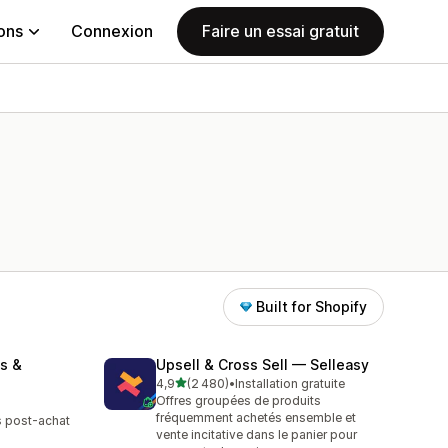
ions
Connexion
Faire un essai gratuit
Built for Shopify
s &
Upsell & Cross Sell — Selleasy
étoile(s) sur 5
4,9
(2 480)
•
Installation gratuite
2480 avis au total
Offres groupées de produits
fréquemment achetés ensemble et
es post-achat
vente incitative dans le panier pour