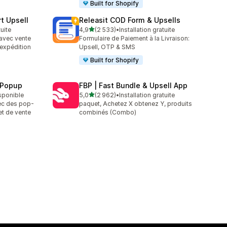
Built for Shopify
t Upsell
Releasit COD Form & Upsells
étoile(s) sur 5
tuite
4,9
(2 533)
•
Installation gratuite
2533 avis au total
 avec vente
Formulaire de Paiement à la Livraison:
t expédition
Upsell, OTP & SMS
Built for Shopify
 Popup
FBP | Fast Bundle & Upsell App
étoile(s) sur 5
isponible
5,0
(2 962)
•
Installation gratuite
2962 avis au total
ec des pop-
paquet, Achetez X obtenez Y, produits
et de vente
combinés (Combo)