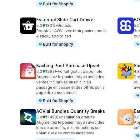
Built for Shopify
Essential Slide Cart Drawer
BO
étoile(s) sur 5
5,0
(801)
•
Gratuite
5,0
801 avis au total
404
Boostez l'AOV avec tiroir panier upsells
Boo
& sticky add to cart
pur
Built for Shopify
Kaching Post Purchase Upsell
Si
étoile(s) sur 5
5,0
(283)
•
Forfait gratuit disponible
4,8
283 avis au total
737
Augmentez le panier moyen avec des
Cré
ventes incitatives en un clic au
du 
passage en caisse et des offres sur la
ave
page de remerciement
Built for Shopify
AOV.ai Bundles Quantity Breaks
Ea
étoile(s) sur 5
5,0
(1 498)
•
Installation gratuite
5,0
1498 avis au total
263
Augmentez le panier moyen avec des
App
lots de produits, des réductions sur
cré
volume et des ventes incitatives