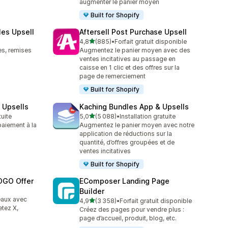
augmenter le panier moyen
Built for Shopify
les Upsell
Aftersell Post Purchase Upsell
étoile(s) sur 5
4,8
(885)
•
Forfait gratuit disponible
885 avis au total
es, remises
Augmentez le panier moyen avec des
ventes incitatives au passage en
caisse en 1 clic et des offres sur la
page de remerciement
Built for Shopify
 Upsells
Kaching Bundles App & Upsells
étoile(s) sur 5
tuite
5,0
(5 088)
•
Installation gratuite
5088 avis au total
aiement à la
Augmentez le panier moyen avec notre
application de réductions sur la
quantité, d’offres groupées et de
ventes incitatives
Built for Shopify
OGO Offer
EComposer Landing Page
Builder
eaux avec
étoile(s) sur 5
4,9
(3 358)
•
Forfait gratuit disponible
3358 avis au total
tez X,
Créez des pages pour vendre plus :
page d’accueil, produit, blog, etc.