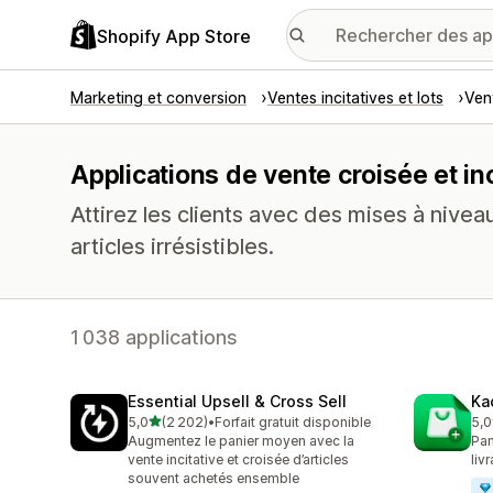
Shopify App Store
Marketing et conversion
Ventes incitatives et lots
Vent
Applications de vente croisée et inc
Attirez les clients avec des mises à nive
articles irrésistibles.
1 038 applications
Essential Upsell & Cross Sell
Ka
étoile(s) sur 5
5,0
(2 202)
•
Forfait gratuit disponible
5,0
2202 avis au total
112
Augmentez le panier moyen avec la
Pan
vente incitative et croisée d’articles
liv
souvent achetés ensemble