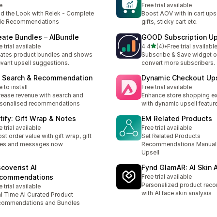
e
Free trial available
ld the Look with Relek - Complete
Boost AOV with in cart upse
yle Recommendations
gifts, sticky cart etc.
eate Bundles – AIBundle
GOOD Subscription Up
별 5개 중
e trial available
4.4
(4)
•
Free trial availabl
총 리뷰 4개
ates product bundles and shows
Subscribe & Save widget o
evant upsell suggestions.
convert more subscribers.
 Search & Recommendation
Dynamic Checkout Ups
e to install
Free trial available
rease revenue with search and
Enhance store shopping e
sonalised recommendations
with dynamic upsell featur
ftify: Gift Wrap & Notes
EM Related Products
e trial available
Free trial available
st order value with gift wrap, gift
Set Related Products
tes and messages now
Recommendations Manuall
Upsell
scoverist AI
Fynd GlamAR: AI Skin 
commendations
Free trial available
Personalized product rec
e trial available
with AI face skin analysis
l Time AI Curated Product
commendations and Bundles