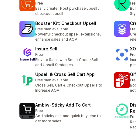
Free
Fre
Easily create : Post purchase upsell ,
Bui
checkout upsell
St
Booster Kit: Checkout Upsell
Cr
Free plan available
Fre
Powerful checkout upsell extensions,
Cre
enhance sales and AOV
rel
Insure Sell
XO
Free
Fre
Elevate Sales with Smart Cross-Sell
Inc
and Upsell Strategies.
per
Upsell & Cross Sell Cart App
Gi
Free plan available
Fre
Cross Sell, Cart & Checkout Upsells to
Boo
Increase AOV
no
Ambiw‑Sticky Add To Cart
Di
Free
Re
Add sticky cart and quick buy icon to
Fre
get more sales.
Rea
Re