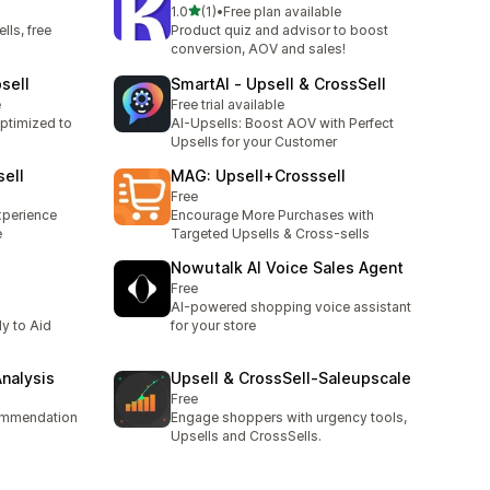
별 5개 중
1.0
(1)
•
Free plan available
총 리뷰 1개
lls, free
Product quiz and advisor to boost
conversion, AOV and sales!
sell
SmartAI ‑ Upsell & CrossSell
e
Free trial available
ptimized to
AI-Upsells: Boost AOV with Perfect
Upsells for your Customer
ell
MAG: Upsell+Crosssell
Free
xperience
Encourage More Purchases with
e
Targeted Upsells & Cross-sells
Nowutalk AI Voice Sales Agent
Free
AI-powered shopping voice assistant
y to Aid
for your store
Analysis
Upsell & CrossSell‑Saleupscale
Free
ommendation
Engage shoppers with urgency tools,
Upsells and CrossSells.