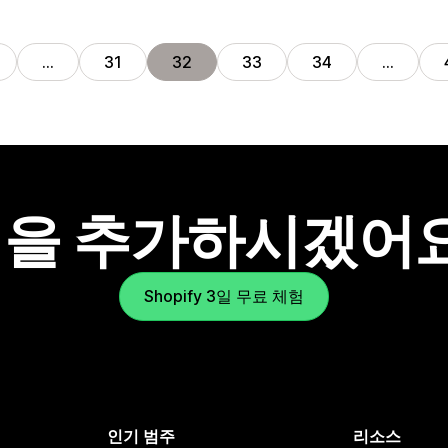
…
31
32
33
34
…
을 추가하시겠어
Shopify 3일 무료 체험
인기 범주
리소스