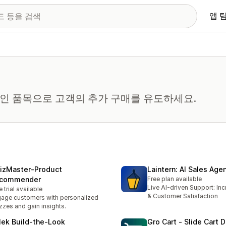
앱 
력적인 품목으로 고객의 추가 구매를 유도하세요.
izMaster‑Product
Laintern: AI Sales Age
commender
Free plan available
Live AI-driven Support: In
e trial available
& Customer Satisfaction
age customers with personalized
zzes and gain insights.
lek Build‑the‑Look
Gro Cart ‑ Slide Cart 