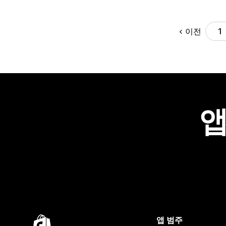
이전
1
앱
앱 범주