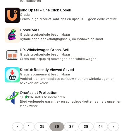
optimaliseren
Bing Upsell ‑ One Click Upsell
Gratis
Eenvoudige product-add-ons en upsells — geen code vereist
Upsell MAX
Gratis proefperiode beschikbaar
Dynamische aankondigingsbalk, countdown en meer
UR: Winkelwagen Cross‑Sell
Gratis proefperiode beschikbaar
Cross-sell popup bij toevoegen aan winkelwagen.
Stackd: Recently Viewed Saved
Gratis abonnement beschikbaar
Verbind klanten naadloos opnieuw met hun winkelwagen en
bekeken artikelen
OneAssist Protection
van 5 sterren
1,0
(1)
•
Gratis te installeren
1 recensies in totaal
Bied verlengde garantie- en schadepakketten aan als upsell en
maak winst
1
35
36
37
38
44