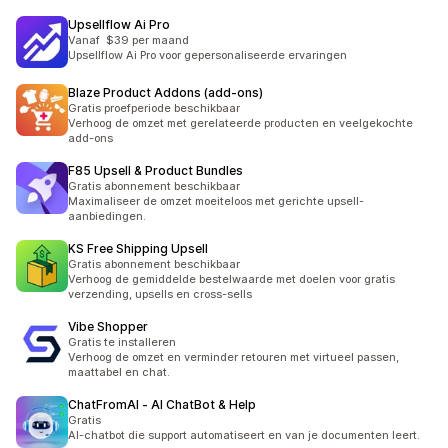
Upsellflow Ai Pro
Vanaf $39 per maand
Upsellflow Ai Pro voor gepersonaliseerde ervaringen
Blaze Product Addons (add‑ons)
Gratis proefperiode beschikbaar
Verhoog de omzet met gerelateerde producten en veelgekochte
add-ons
F85 Upsell & Product Bundles
Gratis abonnement beschikbaar
Maximaliseer de omzet moeiteloos met gerichte upsell-
aanbiedingen.
KS Free Shipping Upsell
Gratis abonnement beschikbaar
Verhoog de gemiddelde bestelwaarde met doelen voor gratis
verzending, upsells en cross-sells
Vibe Shopper
Gratis te installeren
Verhoog de omzet en verminder retouren met virtueel passen,
maattabel en chat.
ChatFromAI ‑ AI ChatBot & Help
Gratis
AI-chatbot die support automatiseert en van je documenten leert.