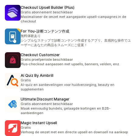
Checkout Upsell Builder (Plus)
Gratis abonnement beschikbaar
Maximaliseer de omzet met aangepaste upsell-campagnes in de
checkout
For You‑診断コンテンツ作成
無料体験あり
シンプルなステップで診断コンテンツ作成するアプリ。直感的な操作でユ
ーザーにあなたの商品をスムーズにご提案！
Checkout Customizer
Gratis proefperiode beschikbaar
Plus-checkout aanpassen met upsells, banners, velden, enz.
AI Quiz By Aimbrill
Gratis
AI-quiz en aanbevelingen voor huidverzorging, beauty en
supplementen
Ultimate Discount Manager
Gratis abonnement beschikbaar
Maak eenvoudig bundels, gelaagde kortingen en B2B-
aanbiedingen
Magic Instant Upsell
Gratis
Verhoog de omzet met een directe upsell en downsell na aankoop