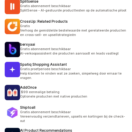
Splitsense
Gratis abonnement beschikbaar
SplitSense - AI-gestuurde producttesten op de automatische piloot
CrossUp: Related Products
Gratis
Verhoog de gemiddelde bestelwaarde met gerelateerde producten
en cross-sell- en upsellstrategieën
berxyaai
Gratis abonnement beschikbaar
AI-verkoopassistent die producten aanraadt en leads vastlegt
Spatiq Shopping Assistant
Gratis proefperiode beschikbaar
Help klanten te vinden wat ze zoeken, simpelweg door ernaar te
vragen.
AddOnce
$99 eenmalige betaling
Optionele producten met native producten
Shiptoall
Gratis abonnement beschikbaar
Vereenvoudig verzendtarieven, upsells en kortingen bij de check-
out
AI Product Recommendations