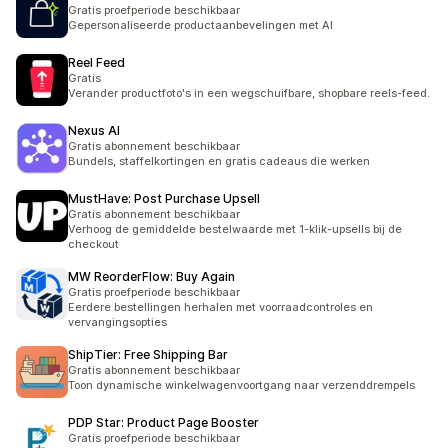
Gratis proefperiode beschikbaar
Gepersonaliseerde productaanbevelingen met AI
Reel Feed
Gratis
Verander productfoto's in een wegschuifbare, shopbare reels-feed.
Nexus AI
Gratis abonnement beschikbaar
Bundels, staffelkortingen en gratis cadeaus die werken
MustHave: Post Purchase Upsell
Gratis abonnement beschikbaar
Verhoog de gemiddelde bestelwaarde met 1-klik-upsells bij de
checkout
MW ReorderFlow: Buy Again
Gratis proefperiode beschikbaar
Eerdere bestellingen herhalen met voorraadcontroles en
vervangingsopties
ShipTier: Free Shipping Bar
Gratis abonnement beschikbaar
Toon dynamische winkelwagenvoortgang naar verzenddrempels
PDP Star: Product Page Booster
Gratis proefperiode beschikbaar