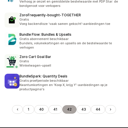
Verhoog je omzet en gemiddelde bestelwaarde met PDP Star: de
bondgenoot voor verkopers
ZoroFrequently‑bought‑TOGETHER
Gratis
Voeg backendloze ‘vaak samen gekocht’-aanbiedingen toe
Bundle Flow: Bundles & Upsells
Gratis abonnement beschikbaar
Bundels, volumekortingen en upsells om de bestelwaarde te
verhogen
Zoro Cart Goal Bar
Gratis
Winkelwagen-upsell
BundleSpark: Quantity Deals
Gratis proefperiode beschikbaar
Kwantumkortingen en 'Koop X, krijg Y'-aanbiedingen op je
productpagina's
1
40
41
42
43
44