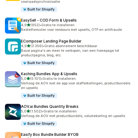
voorraadsynchronisatie
Built for Shopify
EasySell ‑ COD Form & Upsells
van 5 sterren
4,9
(952)
•
Gratis te installeren
952 recensies in totaal
Bestelformulier voor rembours met upsells, OTP en antifraude
EComposer Landing Page Builder
van 5 sterren
4,9
(3.356)
•
Gratis abonnement beschikbaar
3356 recensies in totaal
Bouw pagina's om meer te verkopen, van een homepage tot
productpagina, blog, etc.
Built for Shopify
Kaching Bundles App & Upsells
van 5 sterren
5,0
(5.101)
•
Gratis te installeren
5101 recensies in totaal
Verhoog de AOV met de app voor staffelkortingen, productbundels
en upsells
Built for Shopify
AOV.ai Bundles Quantity Breaks
van 5 sterren
5,0
(1.502)
•
Gratis te installeren
1502 recensies in totaal
Verhoog de AOV met productbundels, volumekorting en upsells
Built for Shopify
Easify Box Bundle Builder BYOB