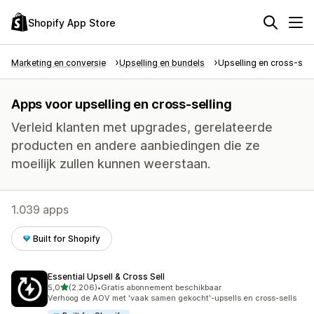
Shopify App Store
Marketing en conversie
Upselling en bundels
Upselling en cross-sell
Apps voor upselling en cross-selling
Verleid klanten met upgrades, gerelateerde
producten en andere aanbiedingen die ze
moeilijk zullen kunnen weerstaan.
1.039 apps
Built for Shopify
Essential Upsell & Cross Sell
van 5 sterren
5,0
(2.206)
•
Gratis abonnement beschikbaar
2206 recensies in totaal
Verhoog de AOV met 'vaak samen gekocht'-upsells en cross-sells