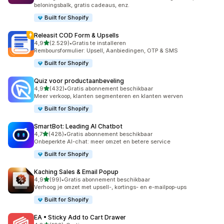
beloningsbalk, gratis cadeaus, enz.
Built for Shopify
Releasit COD Form & Upsells
van 5 sterren
4,9
(2.529)
•
Gratis te installeren
2529 recensies in totaal
Remboursformulier: Upsell, Aanbiedingen, OTP & SMS
Built for Shopify
Quiz voor productaanbeveling
van 5 sterren
4,9
(432)
•
Gratis abonnement beschikbaar
432 recensies in totaal
Meer verkoop, klanten segmenteren en klanten werven
Built for Shopify
SmartBot: Leading AI Chatbot
van 5 sterren
4,7
(428)
•
Gratis abonnement beschikbaar
428 recensies in totaal
Onbeperkte AI-chat: meer omzet en betere service
Built for Shopify
Kaching Sales & Email Popup
van 5 sterren
4,9
(99)
•
Gratis abonnement beschikbaar
99 recensies in totaal
Verhoog je omzet met upsell-, kortings- en e-mailpop-ups
Built for Shopify
EA • Sticky Add to Cart Drawer