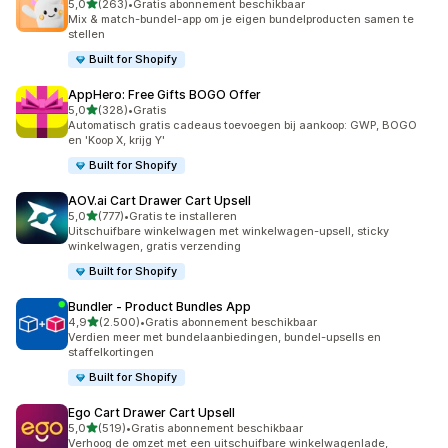
van 5 sterren
5,0
(263)
•
Gratis abonnement beschikbaar
263 recensies in totaal
Mix & match-bundel-app om je eigen bundelproducten samen te
stellen
Built for Shopify
AppHero: Free Gifts BOGO Offer
van 5 sterren
5,0
(328)
•
Gratis
328 recensies in totaal
Automatisch gratis cadeaus toevoegen bij aankoop: GWP, BOGO
en 'Koop X, krijg Y'
Built for Shopify
AOV.ai Cart Drawer Cart Upsell
van 5 sterren
5,0
(777)
•
Gratis te installeren
777 recensies in totaal
Uitschuifbare winkelwagen met winkelwagen-upsell, sticky
winkelwagen, gratis verzending
Built for Shopify
Bundler ‑ Product Bundles App
van 5 sterren
4,9
(2.500)
•
Gratis abonnement beschikbaar
2500 recensies in totaal
Verdien meer met bundelaanbiedingen, bundel-upsells en
staffelkortingen
Built for Shopify
Ego Cart Drawer Cart Upsell
van 5 sterren
5,0
(519)
•
Gratis abonnement beschikbaar
519 recensies in totaal
Verhoog de omzet met een uitschuifbare winkelwagenlade,