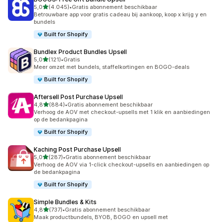
van 5 sterren
5,0
(4.045)
•
Gratis abonnement beschikbaar
4045 recensies in totaal
Betrouwbare app voor gratis cadeau bij aankoop, koop x krijg y en
bundels
Built for Shopify
Bundlex Product Bundles Upsell
van 5 sterren
5,0
(121)
•
Gratis
121 recensies in totaal
Meer omzet met bundels, staffelkortingen en BOGO-deals
Built for Shopify
Aftersell Post Purchase Upsell
van 5 sterren
4,8
(884)
•
Gratis abonnement beschikbaar
884 recensies in totaal
Verhoog de AOV met checkout-upsells met 1 klik en aanbiedingen
op de bedankpagina
Built for Shopify
Kaching Post Purchase Upsell
van 5 sterren
5,0
(287)
•
Gratis abonnement beschikbaar
287 recensies in totaal
Verhoog de AOV via 1-click checkout-upsells en aanbiedingen op
de bedankpagina
Built for Shopify
Simple Bundles & Kits
van 5 sterren
4,8
(737)
•
Gratis abonnement beschikbaar
737 recensies in totaal
Maak productbundels, BYOB, BOGO en upsell met