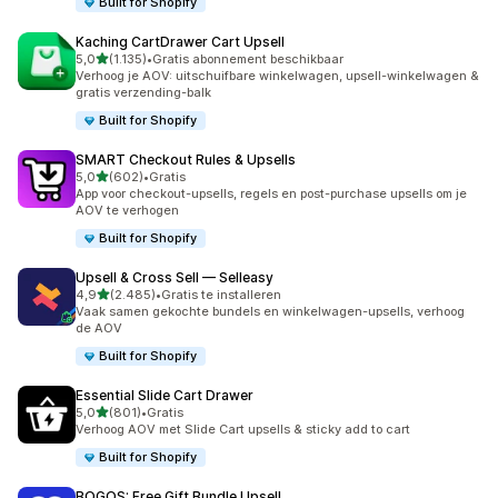
Built for Shopify
Kaching CartDrawer Cart Upsell
van 5 sterren
5,0
(1.135)
•
Gratis abonnement beschikbaar
1135 recensies in totaal
Verhoog je AOV: uitschuifbare winkelwagen, upsell-winkelwagen &
gratis verzending-balk
Built for Shopify
SMART Checkout Rules & Upsells
van 5 sterren
5,0
(602)
•
Gratis
602 recensies in totaal
App voor checkout-upsells, regels en post-purchase upsells om je
AOV te verhogen
Built for Shopify
Upsell & Cross Sell — Selleasy
van 5 sterren
4,9
(2.485)
•
Gratis te installeren
2485 recensies in totaal
Vaak samen gekochte bundels en winkelwagen-upsells, verhoog
de AOV
Built for Shopify
Essential Slide Cart Drawer
van 5 sterren
5,0
(801)
•
Gratis
801 recensies in totaal
Verhoog AOV met Slide Cart upsells & sticky add to cart
Built for Shopify
BOGOS: Free Gift Bundle Upsell