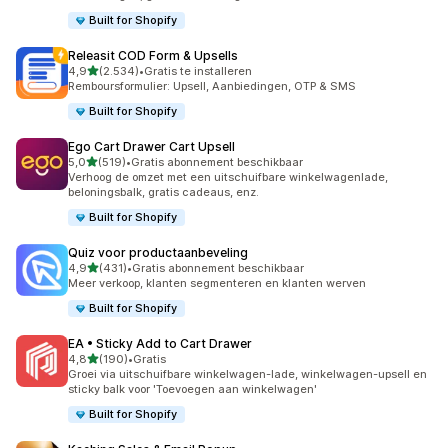
Built for Shopify
Releasit COD Form & Upsells
van 5 sterren
4,9
(2.534)
•
Gratis te installeren
2534 recensies in totaal
Remboursformulier: Upsell, Aanbiedingen, OTP & SMS
Built for Shopify
Ego Cart Drawer Cart Upsell
van 5 sterren
5,0
(519)
•
Gratis abonnement beschikbaar
519 recensies in totaal
Verhoog de omzet met een uitschuifbare winkelwagenlade,
beloningsbalk, gratis cadeaus, enz.
Built for Shopify
Quiz voor productaanbeveling
van 5 sterren
4,9
(431)
•
Gratis abonnement beschikbaar
431 recensies in totaal
Meer verkoop, klanten segmenteren en klanten werven
Built for Shopify
EA • Sticky Add to Cart Drawer
van 5 sterren
4,8
(190)
•
Gratis
190 recensies in totaal
Groei via uitschuifbare winkelwagen-lade, winkelwagen-upsell en
sticky balk voor 'Toevoegen aan winkelwagen'
Built for Shopify