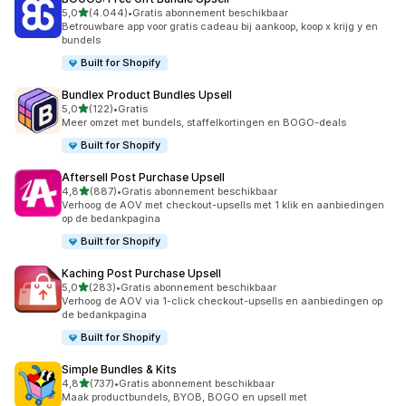
van 5 sterren
5,0
(4.044)
•
Gratis abonnement beschikbaar
4044 recensies in totaal
Betrouwbare app voor gratis cadeau bij aankoop, koop x krijg y en
bundels
Built for Shopify
Bundlex Product Bundles Upsell
van 5 sterren
5,0
(122)
•
Gratis
122 recensies in totaal
Meer omzet met bundels, staffelkortingen en BOGO-deals
Built for Shopify
Aftersell Post Purchase Upsell
van 5 sterren
4,8
(887)
•
Gratis abonnement beschikbaar
887 recensies in totaal
Verhoog de AOV met checkout-upsells met 1 klik en aanbiedingen
op de bedankpagina
Built for Shopify
Kaching Post Purchase Upsell
van 5 sterren
5,0
(283)
•
Gratis abonnement beschikbaar
283 recensies in totaal
Verhoog de AOV via 1-click checkout-upsells en aanbiedingen op
de bedankpagina
Built for Shopify
Simple Bundles & Kits
van 5 sterren
4,8
(737)
•
Gratis abonnement beschikbaar
737 recensies in totaal
Maak productbundels, BYOB, BOGO en upsell met