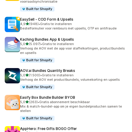
voorraadsynchronisatie
Built for Shopify
EasySell ‑ COD Form & Upsells
van 5 sterren
4,9
(948)
•
Gratis te installeren
948 recensies in totaal
Bestelformulier voor rembours met upsells, OTP en antifraude
Kaching Bundles App & Upsells
van 5 sterren
5,0
(5.097)
•
Gratis te installeren
5097 recensies in totaal
Verhoog de AOV met de app voor staffelkortingen, productbundels
en upsells
Built for Shopify
AOV.ai Bundles Quantity Breaks
van 5 sterren
5,0
(1.500)
•
Gratis te installeren
1500 recensies in totaal
Verhoog de AOV met productbundels, volumekorting en upsells
Built for Shopify
Easify Box Bundle Builder BYOB
van 5 sterren
5,0
(263)
•
Gratis abonnement beschikbaar
263 recensies in totaal
Mix & match-bundel-app om je eigen bundelproducten samen te
stellen
Built for Shopify
AppHero: Free Gifts BOGO Offer