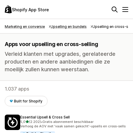
Shopify App Store
Marketing en conversie
Upselling en bundels
Upselling en cross-sell
Apps voor upselling en cross-selling
Verleid klanten met upgrades, gerelateerde
producten en andere aanbiedingen die ze
moeilijk zullen kunnen weerstaan.
1.037 apps
Built for Shopify
Essential Upsell & Cross Sell
van 5 sterren
5,0
(2.202)
•
Gratis abonnement beschikbaar
2202 recensies in totaal
Verhoog de AOV met 'vaak samen gekocht'-upsells en cross-sells