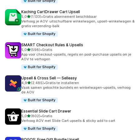
Built for Shopify
Kaching CartDrawer Cart Upsell
van 5 sterren
5,0
(1.133)
•
Gratis abonnement beschikbaar
1133 recensies in totaal
Verhoog je AOV: uitschuifbare winkelwagen, upsell-winkelwagen &
gratis verzending-balk
Built for Shopify
SMART Checkout Rules & Upsells
van 5 sterren
5,0
(598)
•
Gratis
598 recensies in totaal
App voor checkout-upsells, regels en post-purchase upsells om je
AOV te verhogen
Built for Shopify
Upsell & Cross Sell — Selleasy
van 5 sterren
4,9
(2.485)
•
Gratis te installeren
2485 recensies in totaal
Vaak samen gekochte bundels en winkelwagen-upsells, verhoog
de AOV
Built for Shopify
Essential Slide Cart Drawer
van 5 sterren
5,0
(802)
•
Gratis
802 recensies in totaal
Verhoog AOV met Slide Cart upsells & sticky add to cart
Built for Shopify
BOGOS: Free Gift Bundle Upsell