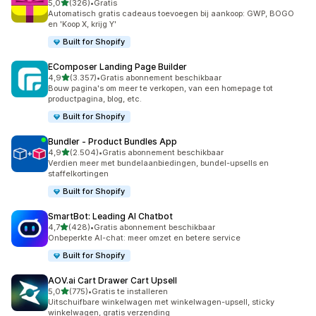
van 5 sterren
5,0
(326)
•
Gratis
326 recensies in totaal
Automatisch gratis cadeaus toevoegen bij aankoop: GWP, BOGO
en 'Koop X, krijg Y'
Built for Shopify
EComposer Landing Page Builder
van 5 sterren
4,9
(3.357)
•
Gratis abonnement beschikbaar
3357 recensies in totaal
Bouw pagina's om meer te verkopen, van een homepage tot
productpagina, blog, etc.
Built for Shopify
Bundler ‑ Product Bundles App
van 5 sterren
4,9
(2.504)
•
Gratis abonnement beschikbaar
2504 recensies in totaal
Verdien meer met bundelaanbiedingen, bundel-upsells en
staffelkortingen
Built for Shopify
SmartBot: Leading AI Chatbot
van 5 sterren
4,7
(428)
•
Gratis abonnement beschikbaar
428 recensies in totaal
Onbeperkte AI-chat: meer omzet en betere service
Built for Shopify
AOV.ai Cart Drawer Cart Upsell
van 5 sterren
5,0
(775)
•
Gratis te installeren
775 recensies in totaal
Uitschuifbare winkelwagen met winkelwagen-upsell, sticky
winkelwagen, gratis verzending