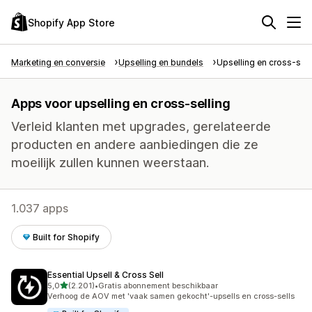
Shopify App Store
Marketing en conversie
Upselling en bundels
Upselling en cross-sell
Apps voor upselling en cross-selling
Verleid klanten met upgrades, gerelateerde
producten en andere aanbiedingen die ze
moeilijk zullen kunnen weerstaan.
1.037 apps
Built for Shopify
Essential Upsell & Cross Sell
van 5 sterren
5,0
(2.201)
•
Gratis abonnement beschikbaar
2201 recensies in totaal
Verhoog de AOV met 'vaak samen gekocht'-upsells en cross-sells