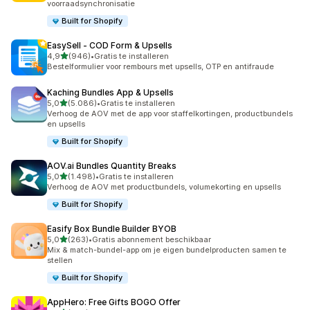
voorraadsynchronisatie
Built for Shopify
EasySell ‑ COD Form & Upsells
van 5 sterren
4,9
(946)
•
Gratis te installeren
946 recensies in totaal
Bestelformulier voor rembours met upsells, OTP en antifraude
Kaching Bundles App & Upsells
van 5 sterren
5,0
(5.086)
•
Gratis te installeren
5086 recensies in totaal
Verhoog de AOV met de app voor staffelkortingen, productbundels
en upsells
Built for Shopify
AOV.ai Bundles Quantity Breaks
van 5 sterren
5,0
(1.498)
•
Gratis te installeren
1498 recensies in totaal
Verhoog de AOV met productbundels, volumekorting en upsells
Built for Shopify
Easify Box Bundle Builder BYOB
van 5 sterren
5,0
(263)
•
Gratis abonnement beschikbaar
263 recensies in totaal
Mix & match-bundel-app om je eigen bundelproducten samen te
stellen
Built for Shopify
AppHero: Free Gifts BOGO Offer