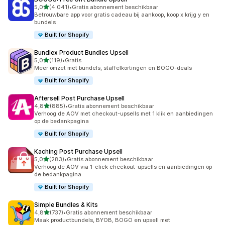
van 5 sterren
5,0
(4.041)
•
Gratis abonnement beschikbaar
4041 recensies in totaal
Betrouwbare app voor gratis cadeau bij aankoop, koop x krijg y en
bundels
Built for Shopify
Bundlex Product Bundles Upsell
van 5 sterren
5,0
(119)
•
Gratis
119 recensies in totaal
Meer omzet met bundels, staffelkortingen en BOGO-deals
Built for Shopify
Aftersell Post Purchase Upsell
van 5 sterren
4,8
(885)
•
Gratis abonnement beschikbaar
885 recensies in totaal
Verhoog de AOV met checkout-upsells met 1 klik en aanbiedingen
op de bedankpagina
Built for Shopify
Kaching Post Purchase Upsell
van 5 sterren
5,0
(283)
•
Gratis abonnement beschikbaar
283 recensies in totaal
Verhoog de AOV via 1-click checkout-upsells en aanbiedingen op
de bedankpagina
Built for Shopify
Simple Bundles & Kits
van 5 sterren
4,8
(737)
•
Gratis abonnement beschikbaar
737 recensies in totaal
Maak productbundels, BYOB, BOGO en upsell met