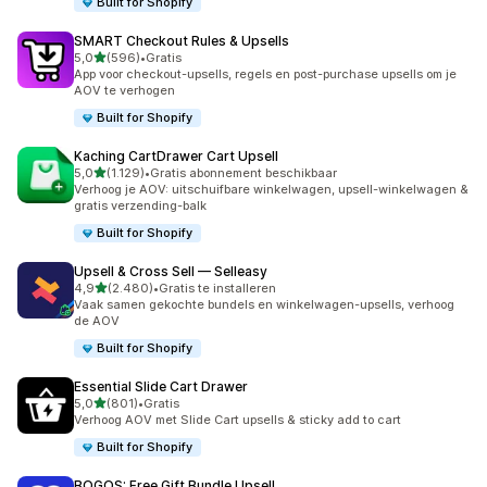
Built for Shopify
SMART Checkout Rules & Upsells
van 5 sterren
5,0
(596)
•
Gratis
596 recensies in totaal
App voor checkout-upsells, regels en post-purchase upsells om je
AOV te verhogen
Built for Shopify
Kaching CartDrawer Cart Upsell
van 5 sterren
5,0
(1.129)
•
Gratis abonnement beschikbaar
1129 recensies in totaal
Verhoog je AOV: uitschuifbare winkelwagen, upsell-winkelwagen &
gratis verzending-balk
Built for Shopify
Upsell & Cross Sell — Selleasy
van 5 sterren
4,9
(2.480)
•
Gratis te installeren
2480 recensies in totaal
Vaak samen gekochte bundels en winkelwagen-upsells, verhoog
de AOV
Built for Shopify
Essential Slide Cart Drawer
van 5 sterren
5,0
(801)
•
Gratis
801 recensies in totaal
Verhoog AOV met Slide Cart upsells & sticky add to cart
Built for Shopify
BOGOS: Free Gift Bundle Upsell