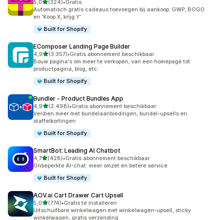
van 5 sterren
5,0
(324)
•
Gratis
324 recensies in totaal
Automatisch gratis cadeaus toevoegen bij aankoop: GWP, BOGO
en 'Koop X, krijg Y'
Built for Shopify
EComposer Landing Page Builder
van 5 sterren
4,9
(3.357)
•
Gratis abonnement beschikbaar
3357 recensies in totaal
Bouw pagina's om meer te verkopen, van een homepage tot
productpagina, blog, etc.
Built for Shopify
Bundler ‑ Product Bundles App
van 5 sterren
4,9
(2.498)
•
Gratis abonnement beschikbaar
2498 recensies in totaal
Verdien meer met bundelaanbiedingen, bundel-upsells en
staffelkortingen
Built for Shopify
SmartBot: Leading AI Chatbot
van 5 sterren
4,7
(428)
•
Gratis abonnement beschikbaar
428 recensies in totaal
Onbeperkte AI-chat: meer omzet en betere service
Built for Shopify
AOV.ai Cart Drawer Cart Upsell
van 5 sterren
5,0
(774)
•
Gratis te installeren
774 recensies in totaal
Uitschuifbare winkelwagen met winkelwagen-upsell, sticky
winkelwagen, gratis verzending