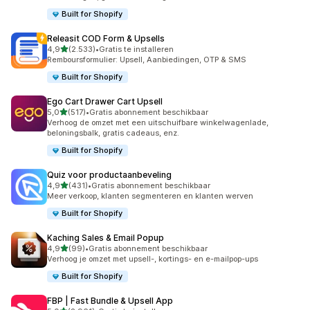
Built for Shopify
Releasit COD Form & Upsells
van 5 sterren
4,9
(2.533)
•
Gratis te installeren
2533 recensies in totaal
Remboursformulier: Upsell, Aanbiedingen, OTP & SMS
Built for Shopify
Ego Cart Drawer Cart Upsell
van 5 sterren
5,0
(517)
•
Gratis abonnement beschikbaar
517 recensies in totaal
Verhoog de omzet met een uitschuifbare winkelwagenlade,
beloningsbalk, gratis cadeaus, enz.
Built for Shopify
Quiz voor productaanbeveling
van 5 sterren
4,9
(431)
•
Gratis abonnement beschikbaar
431 recensies in totaal
Meer verkoop, klanten segmenteren en klanten werven
Built for Shopify
Kaching Sales & Email Popup
van 5 sterren
4,9
(99)
•
Gratis abonnement beschikbaar
99 recensies in totaal
Verhoog je omzet met upsell-, kortings- en e-mailpop-ups
Built for Shopify
FBP | Fast Bundle & Upsell App