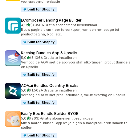
voorraadsynchronisatie
Built for Shopify
EComposer Landing Page Builder
van 5 sterren
4,9
(3.356)
•
Gratis abonnement beschikbaar
3356 recensies in totaal
Bouw pagina's om meer te verkopen, van een homepage tot
productpagina, blog, etc.
Built for Shopify
Kaching Bundles App & Upsells
van 5 sterren
5,0
(5.106)
•
Gratis te installeren
5106 recensies in totaal
Verhoog de AOV met de app voor staffelkortingen, productbundels
en upsells
Built for Shopify
AOV.ai Bundles Quantity Breaks
van 5 sterren
5,0
(1.502)
•
Gratis te installeren
1502 recensies in totaal
Verhoog de AOV met productbundels, volumekorting en upsells
Built for Shopify
Easify Box Bundle Builder BYOB
van 5 sterren
5,0
(263)
•
Gratis abonnement beschikbaar
263 recensies in totaal
Mix & match-bundel-app om je eigen bundelproducten samen te
stellen
Built for Shopify