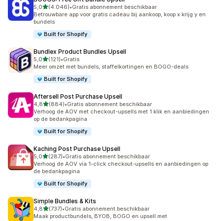
van 5 sterren
5,0
(4.046)
•
Gratis abonnement beschikbaar
4046 recensies in totaal
Betrouwbare app voor gratis cadeau bij aankoop, koop x krijg y en
bundels
Built for Shopify
Bundlex Product Bundles Upsell
van 5 sterren
5,0
(121)
•
Gratis
121 recensies in totaal
Meer omzet met bundels, staffelkortingen en BOGO-deals
Built for Shopify
Aftersell Post Purchase Upsell
van 5 sterren
4,8
(884)
•
Gratis abonnement beschikbaar
884 recensies in totaal
Verhoog de AOV met checkout-upsells met 1 klik en aanbiedingen
op de bedankpagina
Built for Shopify
Kaching Post Purchase Upsell
van 5 sterren
5,0
(287)
•
Gratis abonnement beschikbaar
287 recensies in totaal
Verhoog de AOV via 1-click checkout-upsells en aanbiedingen op
de bedankpagina
Built for Shopify
Simple Bundles & Kits
van 5 sterren
4,8
(737)
•
Gratis abonnement beschikbaar
737 recensies in totaal
Maak productbundels, BYOB, BOGO en upsell met