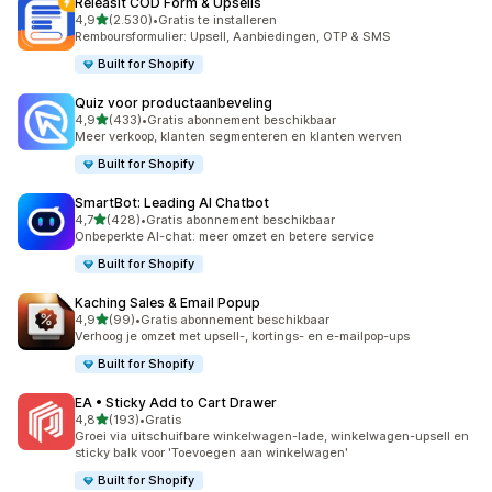
Releasit COD Form & Upsells
van 5 sterren
4,9
(2.530)
•
Gratis te installeren
2530 recensies in totaal
Remboursformulier: Upsell, Aanbiedingen, OTP & SMS
Built for Shopify
Quiz voor productaanbeveling
van 5 sterren
4,9
(433)
•
Gratis abonnement beschikbaar
433 recensies in totaal
Meer verkoop, klanten segmenteren en klanten werven
Built for Shopify
SmartBot: Leading AI Chatbot
van 5 sterren
4,7
(428)
•
Gratis abonnement beschikbaar
428 recensies in totaal
Onbeperkte AI-chat: meer omzet en betere service
Built for Shopify
Kaching Sales & Email Popup
van 5 sterren
4,9
(99)
•
Gratis abonnement beschikbaar
99 recensies in totaal
Verhoog je omzet met upsell-, kortings- en e-mailpop-ups
Built for Shopify
EA • Sticky Add to Cart Drawer
van 5 sterren
4,8
(193)
•
Gratis
193 recensies in totaal
Groei via uitschuifbare winkelwagen-lade, winkelwagen-upsell en
sticky balk voor 'Toevoegen aan winkelwagen'
Built for Shopify