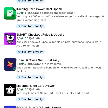
Built for Shopify
Kaching CartDrawer Cart Upsell
van 5 sterren
5,0
(1.135)
•
Gratis abonnement beschikbaar
1135 recensies in totaal
Verhoog je AOV: uitschuifbare winkelwagen, upsell-winkelwagen &
gratis verzending-balk
Built for Shopify
SMART Checkout Rules & Upsells
van 5 sterren
5,0
(602)
•
Gratis
602 recensies in totaal
App voor checkout-upsells, regels en post-purchase upsells om je
AOV te verhogen
Built for Shopify
Upsell & Cross Sell — Selleasy
van 5 sterren
4,9
(2.485)
•
Gratis te installeren
2485 recensies in totaal
Vaak samen gekochte bundels en winkelwagen-upsells, verhoog
de AOV
Built for Shopify
Essential Slide Cart Drawer
van 5 sterren
5,0
(803)
•
Gratis
803 recensies in totaal
Verhoog AOV met Slide Cart upsells & sticky add to cart
Built for Shopify
BOGOS: Free Gift Bundle Upsell