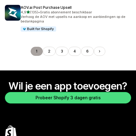
AOV.ai Post Purchase Upsell
van 5 sterren
4,9
(135)
•
Gratis abonnement beschikbaar
135 recensies in totaal
Verhoog de AOV met upsells na aankoop en aanbiedingen op de
bedankpagina
Built for Shopify
1
2
3
4
6
Wil je een app toevoegen?
Probeer Shopify 3 dagen gratis