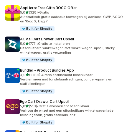
AppHero: Free Gifts BOGO Offer
van 5 sterren
5,0
(328)
•
Gratis
328 recensies in totaal
Automatisch gratis cadeaus toevoegen bij aankoop: GWP, BOGO
en 'Koop X, krijg Y'
Built for Shopify
AOV.ai Cart Drawer Cart Upsell
van 5 sterren
5,0
(777)
•
Gratis te installeren
777 recensies in totaal
Uitschuifbare winkelwagen met winkelwagen-upsell, sticky
winkelwagen, gratis verzending
Built for Shopify
Bundler ‑ Product Bundles App
van 5 sterren
4,9
(2.501)
•
Gratis abonnement beschikbaar
2501 recensies in totaal
Verdien meer met bundelaanbiedingen, bundel-upsells en
staffelkortingen
Built for Shopify
Ego Cart Drawer Cart Upsell
van 5 sterren
5,0
(519)
•
Gratis abonnement beschikbaar
519 recensies in totaal
Verhoog de omzet met een uitschuifbare winkelwagenlade,
beloningsbalk, gratis cadeaus, enz.
Built for Shopify