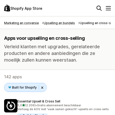
Shopify App Store
Marketing en conversie
Upselling en bundels
Upselling en cross-sell
Apps voor upselling en cross-selling
Verleid klanten met upgrades, gerelateerde
producten en andere aanbiedingen die ze
moeilijk zullen kunnen weerstaan.
142 apps
Built for Shopify
Essential Upsell & Cross Sell
van 5 sterren
5,0
(2.206)
•
Gratis abonnement beschikbaar
2206 recensies in totaal
Verhoog de AOV met 'vaak samen gekocht'-upsells en cross-sells