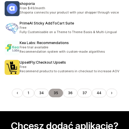
shoporia
From $49/month
Shoporia connects your product with your shopper through voice
PrimeAI Sticky AddToCart Suite
Free
Fully Customisable on a Theme to Theme Basis & Multi-Lingual
Kea Labs: Recommendations
Free trial available
Recommendation system with custom-made algorithms
UpsellFly:Checkout Upsells
Free
Recommend products to customers in checkout to increase AOV
1
34
35
36
37
44
Chcesz dodać aplikację?