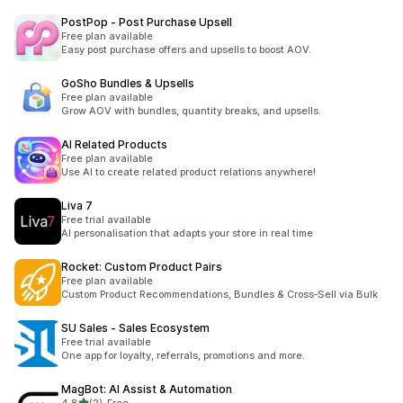
PostPop ‑ Post Purchase Upsell
Free plan available
Easy post purchase offers and upsells to boost AOV.
GoSho Bundles & Upsells
Free plan available
Grow AOV with bundles, quantity breaks, and upsells.
AI Related Products
Free plan available
Use AI to create related product relations anywhere!
Liva 7
Free trial available
AI personalisation that adapts your store in real time
Rocket: Custom Product Pairs
Free plan available
Custom Product Recommendations, Bundles & Cross‑Sell via Bulk
SU Sales ‑ Sales Ecosystem
Free trial available
One app for loyalty, referrals, promotions and more.
MagBot: AI Assist & Automation
na 5 gwiazdek