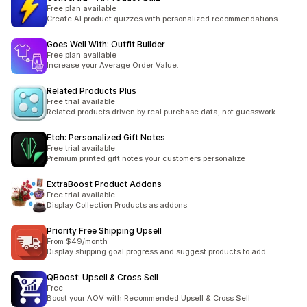
Free plan available
Create AI product quizzes with personalized recommendations
Goes Well With: Outfit Builder
Free plan available
Increase your Average Order Value.
Related Products Plus
Free trial available
Related products driven by real purchase data, not guesswork
Etch: Personalized Gift Notes
Free trial available
Premium printed gift notes your customers personalize
ExtraBoost Product Addons
Free trial available
Display Collection Products as addons.
Priority Free Shipping Upsell
From $49/month
Display shipping goal progress and suggest products to add.
QBoost: Upsell & Cross Sell
Free
Boost your AOV with Recommended Upsell & Cross Sell