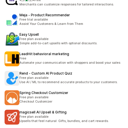
4,8
(2)
•
Free
Łączna liczba recenzji: 2
Merchants can customize responses for tailored interactions.
Meja ‑ Product Recommender
Free trial available
Assist Your Customers & Learn from Them
Easy Upsell
Free plan available
Simple add-to-cart upsells with optional discounts.
LeadHit behavioral marketing
Free
Automate your communication with shoppers and boost your sales
Rend ‑ Custom AI Product Quiz
Free plan available
Use AI / ML to recommend accurate products to your customers.
Spring Checkout Customizer
Free plan available
Checkout Customizer
magicsell AI Upsell & Gifting
Free plan available
Upsells that feel natural: Gifts, bundles, and cart rewards.