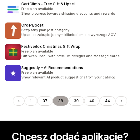
CartClimb ‑ Free Gift & Upsell
Free plan available
Show progress towards shipping discounts and rewards
OrderBoost
Bezpłatny plan jest dostępny
Upsell po zakupie jednym kliknieciem dla wyzszego AOV.
FestiveBox Christmas Gift Wrap
Free plan available
Gift wrap upsell with premium designs and message cards
Suggestly – AI Recommendations
Free plan available
Show relevant AI product suggestions from your catalog
1
37
38
39
40
44
Chcesz dodać aplikację?