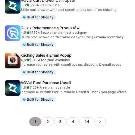
AOV.ai Cart Drawer Cart Upsell
na 5 gwiazdek
5,0
(776)
•
Free to install
Łączna liczba recenzji: 776
Slide cart drawer with cart upsell, sticky cart, free shipping
Built for Shopify
Quiz z Rekomendacją Produktów
na 5 gwiazdek
4,9
(432)
•
Bezpłatny plan jest dostępny
Łączna liczba recenzji: 432
Quizy produktowe do zbierania danych i zwiększania sprzedaży
Built for Shopify
Kaching Sales & Email Popup
na 5 gwiazdek
4,9
(101)
•
Free plan available
Łączna liczba recenzji: 101
Increase your sales with upsell pop up, discount & email popup
Built for Shopify
AOV.ai Post Purchase Upsell
na 5 gwiazdek
4,9
(135)
•
Free plan available
Łączna liczba recenzji: 135
Increase AOV with Post Purchase Upsell & Thank you page offers
Built for Shopify
1
2
3
4
44