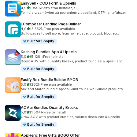
EasySell ‑ COD Form & Upsells
na 5 gwiazdek
4,9
(959)
•
Bezpłatna instalacja
Łączna liczba recenzji: 959
Formularz zamówień za pobraniem z upsellami, OTP i antyfałszem
EComposer Landing Page Builder
na 5 gwiazdek
4,9
(3 352)
•
Free plan available
Łączna liczba recenzji: 3352
Build pages to sell more, from home page, product, blog, etc.
Built for Shopify
Kaching Bundles App & Upsells
na 5 gwiazdek
5,0
(5 128)
•
Free to install
Łączna liczba recenzji: 5128
Boost AOV with quantity breaks, product bundles & upsell app
Built for Shopify
Easify Box Bundle Builder BYOB
na 5 gwiazdek
5,0
(262)
•
Free plan available
Łączna liczba recenzji: 262
Mix and Match bundle app to Build Your Own Bundle products
Built for Shopify
AOV.ai Bundles Quantity Breaks
na 5 gwiazdek
5,0
(1 504)
•
Free to install
Łączna liczba recenzji: 1504
Grow AOV with product bundles, volume discounts & upsells
Built for Shopify
AppHero: Free Gifts BOGO Offer