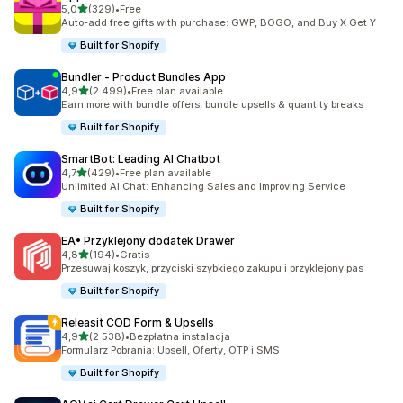
na 5 gwiazdek
5,0
(329)
•
Free
Łączna liczba recenzji: 329
Auto-add free gifts with purchase: GWP, BOGO, and Buy X Get Y
Built for Shopify
Bundler ‑ Product Bundles App
na 5 gwiazdek
4,9
(2 499)
•
Free plan available
Łączna liczba recenzji: 2499
Earn more with bundle offers, bundle upsells & quantity breaks
Built for Shopify
SmartBot: Leading AI Chatbot
na 5 gwiazdek
4,7
(429)
•
Free plan available
Łączna liczba recenzji: 429
Unlimited AI Chat: Enhancing Sales and Improving Service
Built for Shopify
EA• Przyklejony dodatek Drawer
na 5 gwiazdek
4,8
(194)
•
Gratis
Łączna liczba recenzji: 194
Przesuwaj koszyk, przyciski szybkiego zakupu i przyklejony pas
Built for Shopify
Releasit COD Form & Upsells
na 5 gwiazdek
4,9
(2 538)
•
Bezpłatna instalacja
Łączna liczba recenzji: 2538
Formularz Pobrania: Upsell, Oferty, OTP i SMS
Built for Shopify