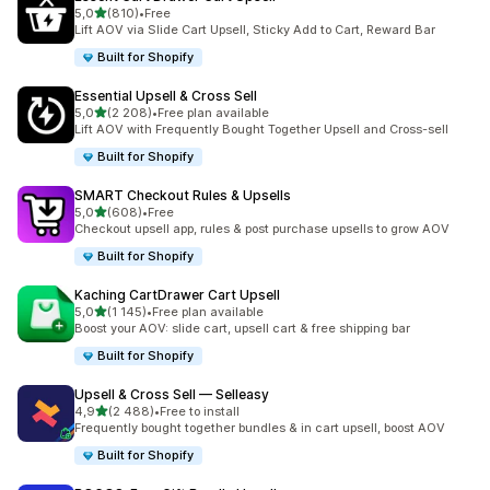
na 5 gwiazdek
5,0
(810)
•
Free
Łączna liczba recenzji: 810
Lift AOV via Slide Cart Upsell, Sticky Add to Cart, Reward Bar
Built for Shopify
Essential Upsell & Cross Sell
na 5 gwiazdek
5,0
(2 208)
•
Free plan available
Łączna liczba recenzji: 2208
Lift AOV with Frequently Bought Together Upsell and Cross-sell
Built for Shopify
SMART Checkout Rules & Upsells
na 5 gwiazdek
5,0
(608)
•
Free
Łączna liczba recenzji: 608
Checkout upsell app, rules & post purchase upsells to grow AOV
Built for Shopify
Kaching CartDrawer Cart Upsell
na 5 gwiazdek
5,0
(1 145)
•
Free plan available
Łączna liczba recenzji: 1145
Boost your AOV: slide cart, upsell cart & free shipping bar
Built for Shopify
Upsell & Cross Sell — Selleasy
na 5 gwiazdek
4,9
(2 488)
•
Free to install
Łączna liczba recenzji: 2488
Frequently bought together bundles & in cart upsell, boost AOV
Built for Shopify