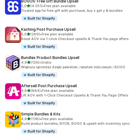
BOGOS: Free Gift Bundle Upsell
na 5 gwiazdek
5,0
(4 051)
•
Free plan available
Łączna liczba recenzji: 4051
Trusted app for free gift with purchase, buy x get y & bundles
Built for Shopify
Kaching Post Purchase Upsell
na 5 gwiazdek
5,0
(289)
•
Free plan available
Łączna liczba recenzji: 289
Boost AOV via 1-click Checkout upsells & Thank You page offers
Built for Shopify
Bundlex Product Bundles Upsell
na 5 gwiazdek
4,9
(126)
•
Gratis
Łączna liczba recenzji: 126
Większa sprzedaż dzięki pakietom, rabatom ilościowym i BOGO
Built for Shopify
Aftersell Post Purchase Upsell
na 5 gwiazdek
4,8
(884)
•
Free plan available
Łączna liczba recenzji: 884
Lift AOV with 1-Click Checkout Upsells & Thank You Page Offers
Built for Shopify
Simple Bundles & Kits
na 5 gwiazdek
4,8
(738)
•
Free plan available
Łączna liczba recenzji: 738
Build product bundles, BYOB, BOGO & upsell with inventory sync
Built for Shopify