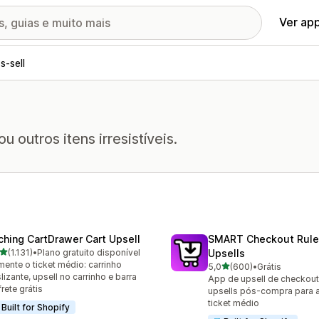
Ver ap
s-sell
outros itens irresistíveis.
ching CartDrawer Cart Upsell
SMART Checkout Rule
de 5 estrelas
(1.131)
•
Plano gratuito disponível
Upsells
1 avaliações ao todo
ente o ticket médio: carrinho
de 5 estrelas
5,0
(600)
•
Grátis
600 avaliações ao todo
lizante, upsell no carrinho e barra
App de upsell de checkout,
frete grátis
upsells pós-compra para 
ticket médio
Built for Shopify