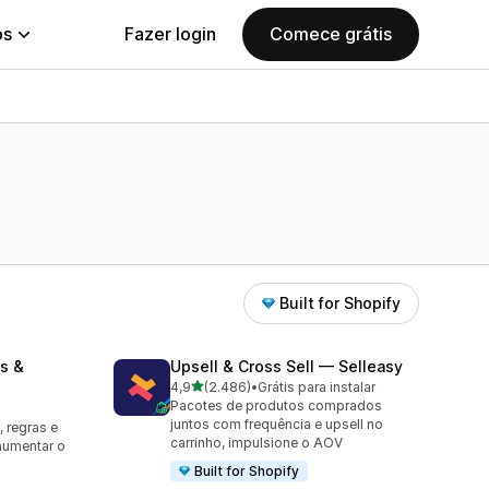
ps
Fazer login
Comece grátis
Built for Shopify
s &
Upsell & Cross Sell — Selleasy
de 5 estrelas
4,9
(2.486)
•
Grátis para instalar
2486 avaliações ao todo
Pacotes de produtos comprados
juntos com frequência e upsell no
 regras e
carrinho, impulsione o AOV
aumentar o
Built for Shopify