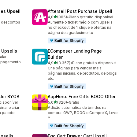
les Upsell
Aftersell Post Purchase Upsell
de 5 estrelas
4,8
(885)
•
Plano gratuito disponível
885 avaliações ao todo
, descontos
Aumente o ticket médio com upsells
no checkout de 1 clique e ofertas na
página de agradecimento
Built for Shopify
 Upsells
EComposer Landing Page
alar
Builder
m pagamento
de 5 estrelas
4,9
(3.357)
•
Plano gratuito disponível
3357 avaliações ao todo
Crie páginas para vender mais:
páginas iniciais, de produtos, de blogs
etc.
Built for Shopify
lder BYOB
AppHero: Free Gifts BOGO Offer
de 5 estrelas
disponível
5,0
(326)
•
Grátis
326 avaliações ao todo
nar e criar
Adição automática de brindes na
m pacote
compra: GWP, BOGO e Compre X, Leve
Y
Built for Shopify
psells
Ego Cart Drawer Cart Upsell