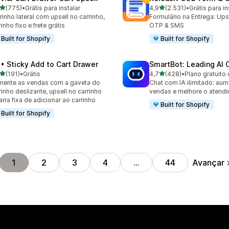
de 5 estrelas
de 5 estrelas
(775)
•
Grátis para instalar
4,9
(2.531)
•
Grátis para in
 avaliações ao todo
2531 avaliações ao todo
rinho lateral com upsell no carrinho,
Formulário na Entrega: Upse
rinho fixo e frete grátis
OTP & SMS
Built for Shopify
Built for Shopify
 • Sticky Add to Cart Drawer
SmartBot: Leading AI 
de 5 estrelas
de 5 estrelas
(191)
•
Grátis
4,7
(428)
•
Plano gratuito 
 avaliações ao todo
428 avaliações ao todo
ente as vendas com a gaveta do
Chat com IA ilimitado: aum
rinho deslizante, upsell no carrinho
vendas e melhore o atend
arra fixa de adicionar ao carrinho
Built for Shopify
Built for Shopify
Avançar
1
2
3
4
…
44