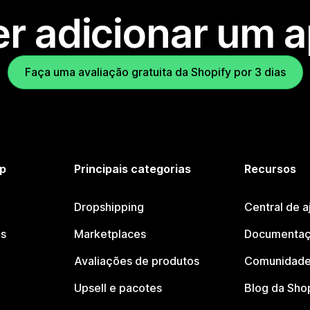
r adicionar um 
Faça uma avaliação gratuita da Shopify por 3 dias
p
Principais categorias
Recursos
Dropshipping
Central de a
os
Marketplaces
Documentaç
Avaliações de produtos
Comunidade
Upsell e pacotes
Blog da Sho