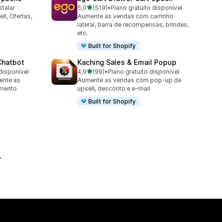
de 5 estrelas
stalar
5,0
(519)
•
Plano gratuito disponível
519 avaliações ao todo
ll, Ofertas,
Aumente as vendas com carrinho
lateral, barra de recompensas, brindes,
etc.
Built for Shopify
Chatbot
Kaching Sales & Email Popup
de 5 estrelas
disponível
4,9
(99)
•
Plano gratuito disponível
99 avaliações ao todo
ente as
Aumente as vendas com pop-up de
imento
upsell, desconto e e-mail
Built for Shopify