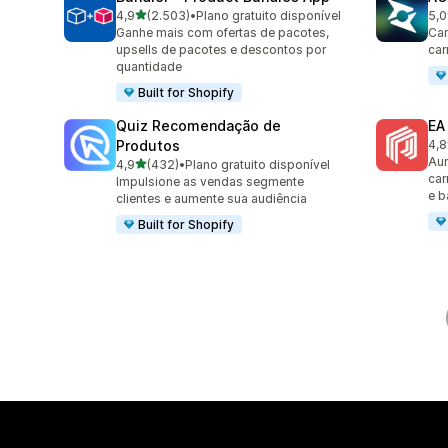
de 5 estrelas
4,9
(2.503)
•
Plano gratuito disponível
5,0
2503 avaliações ao todo
775
Ganhe mais com ofertas de pacotes,
Car
upsells de pacotes e descontos por
car
quantidade
Built for Shopify
Quiz Recomendação de
EA
Produtos
4,8
191
Aum
de 5 estrelas
4,9
(432)
•
Plano gratuito disponível
432 avaliações ao todo
car
Impulsione as vendas segmente
e b
clientes e aumente sua audiência
Built for Shopify