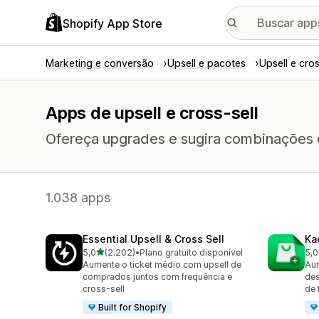
Shopify App Store
Marketing e conversão
Upsell e pacotes
Upsell e cros
Apps de upsell e cross-sell
Ofereça upgrades e sugira combinações ou 
1.038 apps
Essential Upsell & Cross Sell
Ka
de 5 estrelas
5,0
(2.202)
•
Plano gratuito disponível
5,0
2202 avaliações ao todo
113
Aumente o ticket médio com upsell de
Aum
comprados juntos com frequência e
des
cross-sell
de 
Built for Shopify