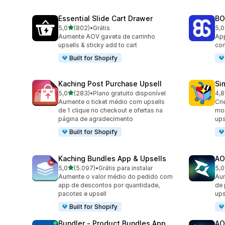
Essential Slide Cart Drawer
BO
de 5 estrelas
5,0
(802)
•
Grátis
5,0
802 avaliações ao todo
404
Aumente AOV gaveta de carrinho
App
upsells & sticky add to cart
com
Built for Shopify
Kaching Post Purchase Upsell
Si
de 5 estrelas
5,0
(283)
•
Plano gratuito disponível
4,8
283 avaliações ao todo
737
Aumente o ticket médio com upsells
Cri
de 1 clique no checkout e ofertas na
mon
página de agradecimento
ups
Built for Shopify
Kaching Bundles App & Upsells
AO
de 5 estrelas
5,0
(5.097)
•
Grátis para instalar
5,0
5097 avaliações ao todo
149
Aumente o valor médio do pedido com
Aum
app de descontos por quantidade,
de 
pacotes e upsell
ups
Built for Shopify
Bundler ‑ Product Bundles App
AO