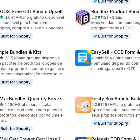
Built for Shopify
GOS: Free Gift Bundle Upsell
Bundlex Product Bund
de 5 estrelas
de 5 estrelas
(4.044)
•
Plano gratuito disponível
5,0
(121)
•
Grátis
4 avaliações ao todo
121 avaliações ao todo
 confiável para brinde em
Mais vendas com bundles
pras, compre X e leve Y e pacotes
por quantidade e BOGO
Built for Shopify
Built for Shopify
mple Bundles & Kits
EasySell ‑ COD Form &
de 5 estrelas
de 5 estrelas
(737)
•
Plano gratuito disponível
4,9
(950)
•
Grátis para inst
 avaliações ao todo
950 avaliações ao todo
e pacotes de produtos, opções de
Formulário de pedido co
tar o próprio kit, compre e ganhe e
na entrega, upsell e OTP
ell com sincronização de estoque
Built for Shopify
V.ai Bundles Quantity Breaks
Easify Box Bundle Bui
de 5 estrelas
de 5 estrelas
(1.499)
•
Grátis para instalar
5,0
(263)
•
Plano gratuito 
9 avaliações ao todo
263 avaliações ao todo
ente o ticket médio com pacotes
App de pacotes para combi
produtos, descontos por volume e
seus próprios produtos e
ells
Built for Shopify
Built for Shopify
V.ai Cart Drawer Cart Upsell
Releasit COD Form & U