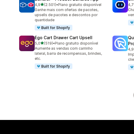
de 5 estrelas
4,9
(2.501)
•
Plano gratuito disponível
4,7
2501 avaliações ao todo
428
Ganhe mais com ofertas de pacotes,
Cha
upsells de pacotes e descontos por
ven
quantidade
Built for Shopify
Ego Cart Drawer Cart Upsell
Qu
de 5 estrelas
5,0
(519)
•
Plano gratuito disponível
Pr
519 avaliações ao todo
Aumente as vendas com carrinho
4,9
431
lateral, barra de recompensas, brindes,
Imp
etc.
cli
Built for Shopify