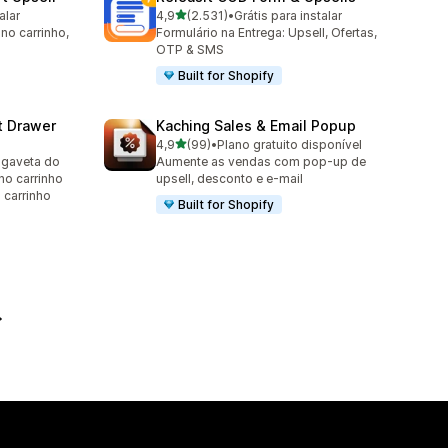
de 5 estrelas
alar
4,9
(2.531)
•
Grátis para instalar
2531 avaliações ao todo
 no carrinho,
Formulário na Entrega: Upsell, Ofertas,
OTP & SMS
Built for Shopify
t Drawer
Kaching Sales & Email Popup
de 5 estrelas
4,9
(99)
•
Plano gratuito disponível
99 avaliações ao todo
 gaveta do
Aumente as vendas com pop-up de
 no carrinho
upsell, desconto e e-mail
o carrinho
Built for Shopify