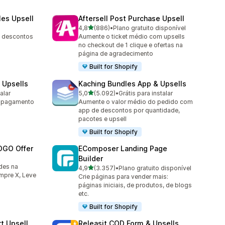
les Upsell
Aftersell Post Purchase Upsell
de 5 estrelas
4,8
(886)
•
Plano gratuito disponível
886 avaliações ao todo
, descontos
Aumente o ticket médio com upsells
no checkout de 1 clique e ofertas na
página de agradecimento
Built for Shopify
 Upsells
Kaching Bundles App & Upsells
de 5 estrelas
alar
5,0
(5.092)
•
Grátis para instalar
5092 avaliações ao todo
m pagamento
Aumente o valor médio do pedido com
app de descontos por quantidade,
pacotes e upsell
Built for Shopify
OGO Offer
EComposer Landing Page
Builder
des na
de 5 estrelas
4,9
(3.357)
•
Plano gratuito disponível
3357 avaliações ao todo
pre X, Leve
Crie páginas para vender mais:
páginas iniciais, de produtos, de blogs
etc.
Built for Shopify
t Upsell
Releasit COD Form & Upsells