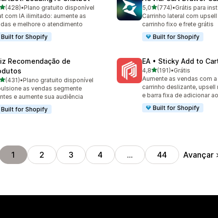
de 5 estrelas
de 5 estrelas
(428)
•
Plano gratuito disponível
5,0
(774)
•
Grátis para inst
 avaliações ao todo
774 avaliações ao todo
t com IA ilimitado: aumente as
Carrinho lateral com upsell
das e melhore o atendimento
carrinho fixo e frete grátis
Built for Shopify
Built for Shopify
iz Recomendação de
EA • Sticky Add to Car
de 5 estrelas
odutos
4,8
(191)
•
Grátis
191 avaliações ao todo
Aumente as vendas com a
de 5 estrelas
(431)
•
Plano gratuito disponível
 avaliações ao todo
carrinho deslizante, upsell
ulsione as vendas segmente
e barra fixa de adicionar a
entes e aumente sua audiência
Built for Shopify
Built for Shopify
Avançar
1
2
3
4
…
44