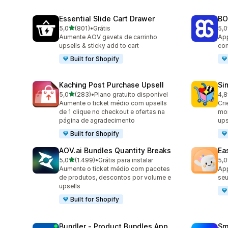
Essential Slide Cart Drawer
BO
de 5 estrelas
5,0
(801)
•
Grátis
5,0
801 avaliações ao todo
404
Aumente AOV gaveta de carrinho
App
upsells & sticky add to cart
com
Built for Shopify
Kaching Post Purchase Upsell
Si
de 5 estrelas
5,0
(283)
•
Plano gratuito disponível
4,8
283 avaliações ao todo
737
Aumente o ticket médio com upsells
Cri
de 1 clique no checkout e ofertas na
mon
página de agradecimento
ups
Built for Shopify
AOV.ai Bundles Quantity Breaks
Ea
de 5 estrelas
5,0
(1.499)
•
Grátis para instalar
5,0
1499 avaliações ao todo
263
Aumente o ticket médio com pacotes
App
de produtos, descontos por volume e
seu
upsells
Built for Shopify
Bundler ‑ Product Bundles App
Sm