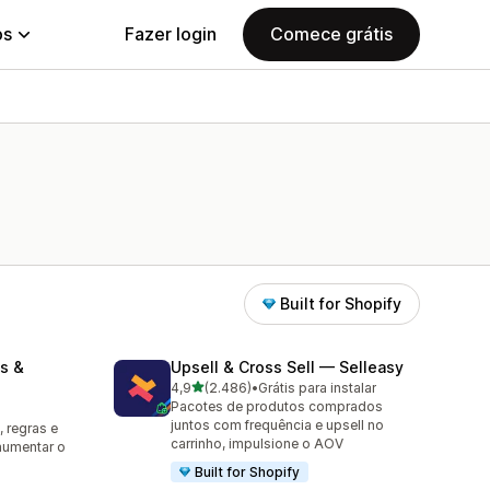
ps
Fazer login
Comece grátis
Built for Shopify
s &
Upsell & Cross Sell — Selleasy
de 5 estrelas
4,9
(2.486)
•
Grátis para instalar
2486 avaliações ao todo
Pacotes de produtos comprados
juntos com frequência e upsell no
 regras e
carrinho, impulsione o AOV
aumentar o
Built for Shopify