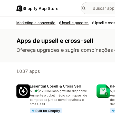
Shopify App Store
Marketing e conversão
Upsell e pacotes
Upsell e cros
Apps de upsell e cross-sell
Ofereça upgrades e sugira combinações ou 
1.037 apps
Essential Upsell & Cross Sell
Ka
de 5 estrelas
5,0
(2.200)
•
Plano gratuito disponível
5,0
2200 avaliações ao todo
113
Aumente o ticket médio com upsell de
Aum
comprados juntos com frequência e
des
cross-sell
de 
Built for Shopify