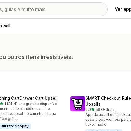
Ver ap
s-sell
outros itens irresistíveis.
ching CartDrawer Cart Upsell
SMART Checkout Rule
de 5 estrelas
(1.131)
•
Plano gratuito disponível
Upsells
1 avaliações ao todo
ente o ticket médio: carrinho
de 5 estrelas
5,0
(598)
•
Grátis
598 avaliações ao todo
lizante, upsell no carrinho e barra
App de upsell de checkout,
frete grátis
upsells pós-compra para 
ticket médio
Built for Shopify