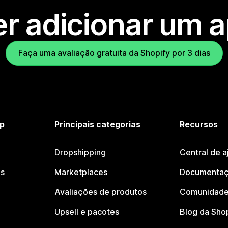
r adicionar um 
Faça uma avaliação gratuita da Shopify por 3 dias
p
Principais categorias
Recursos
Dropshipping
Central de a
os
Marketplaces
Documentaç
Avaliações de produtos
Comunidade
Upsell e pacotes
Blog da Sho