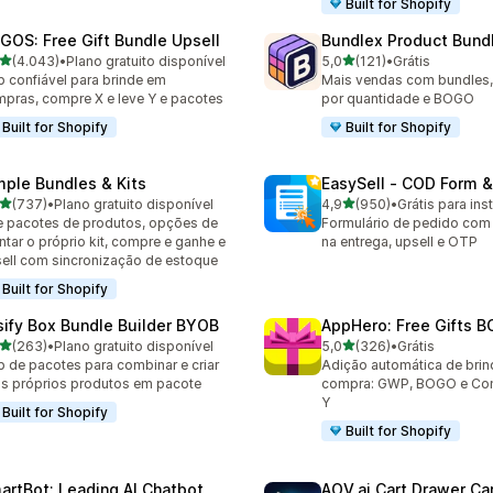
Built for Shopify
GOS: Free Gift Bundle Upsell
Bundlex Product Bund
de 5 estrelas
de 5 estrelas
(4.043)
•
Plano gratuito disponível
5,0
(121)
•
Grátis
3 avaliações ao todo
121 avaliações ao todo
 confiável para brinde em
Mais vendas com bundles
pras, compre X e leve Y e pacotes
por quantidade e BOGO
Built for Shopify
Built for Shopify
mple Bundles & Kits
EasySell ‑ COD Form &
de 5 estrelas
de 5 estrelas
(737)
•
Plano gratuito disponível
4,9
(950)
•
Grátis para inst
 avaliações ao todo
950 avaliações ao todo
e pacotes de produtos, opções de
Formulário de pedido co
tar o próprio kit, compre e ganhe e
na entrega, upsell e OTP
ell com sincronização de estoque
Built for Shopify
sify Box Bundle Builder BYOB
AppHero: Free Gifts B
de 5 estrelas
de 5 estrelas
(263)
•
Plano gratuito disponível
5,0
(326)
•
Grátis
 avaliações ao todo
326 avaliações ao todo
 de pacotes para combinar e criar
Adição automática de brin
s próprios produtos em pacote
compra: GWP, BOGO e Com
Y
Built for Shopify
Built for Shopify
artBot: Leading AI Chatbot
AOV.ai Cart Drawer Car