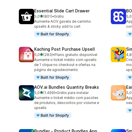
Essential Slide Cart Drawer
BO
de 5 estrelas
5,0
(801)
•
Grátis
5,0
801 avaliações ao todo
404
Aumente AOV gaveta de carrinho
App
upsells & sticky add to cart
com
Built for Shopify
Kaching Post Purchase Upsell
Si
de 5 estrelas
5,0
(283)
•
Plano gratuito disponível
4,8
283 avaliações ao todo
737
Aumente o ticket médio com upsells
Cri
de 1 clique no checkout e ofertas na
mon
página de agradecimento
ups
Built for Shopify
AOV.ai Bundles Quantity Breaks
Ea
de 5 estrelas
5,0
(1.499)
•
Grátis para instalar
5,0
1499 avaliações ao todo
263
Aumente o ticket médio com pacotes
App
de produtos, descontos por volume e
seu
upsells
Built for Shopify
Bundler ‑ Product Bundles App
Sm