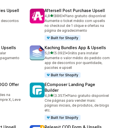
les Upsell
Aftersell Post Purchase Upsell
de 5 estrelas
4,8
(886)
•
Plano gratuito disponível
886 avaliações ao todo
, descontos
Aumente o ticket médio com upsells
no checkout de 1 clique e ofertas na
página de agradecimento
Built for Shopify
 Upsells
Kaching Bundles App & Upsells
de 5 estrelas
alar
5,0
(5.092)
•
Grátis para instalar
5092 avaliações ao todo
m pagamento
Aumente o valor médio do pedido com
app de descontos por quantidade,
pacotes e upsell
Built for Shopify
OGO Offer
EComposer Landing Page
Builder
des na
de 5 estrelas
4,9
(3.357)
•
Plano gratuito disponível
3357 avaliações ao todo
pre X, Leve
Crie páginas para vender mais:
páginas iniciais, de produtos, de blogs
etc.
Built for Shopify
t Upsell
Releasit COD Form & Upsells