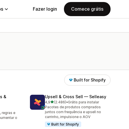
ps
Fazer login
Comece grátis
Built for Shopify
s &
Upsell & Cross Sell — Selleasy
de 5 estrelas
4,9
(2.486)
•
Grátis para instalar
2486 avaliações ao todo
Pacotes de produtos comprados
juntos com frequência e upsell no
 regras e
carrinho, impulsione o AOV
aumentar o
Built for Shopify