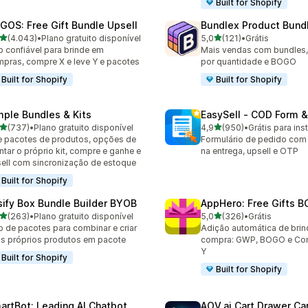
Built for Shopify
GOS: Free Gift Bundle Upsell
Bundlex Product Bund
de 5 estrelas
de 5 estrelas
(4.043)
•
Plano gratuito disponível
5,0
(121)
•
Grátis
3 avaliações ao todo
121 avaliações ao todo
 confiável para brinde em
Mais vendas com bundles
pras, compre X e leve Y e pacotes
por quantidade e BOGO
Built for Shopify
Built for Shopify
mple Bundles & Kits
EasySell ‑ COD Form &
de 5 estrelas
de 5 estrelas
(737)
•
Plano gratuito disponível
4,9
(950)
•
Grátis para inst
 avaliações ao todo
950 avaliações ao todo
e pacotes de produtos, opções de
Formulário de pedido co
tar o próprio kit, compre e ganhe e
na entrega, upsell e OTP
ell com sincronização de estoque
Built for Shopify
sify Box Bundle Builder BYOB
AppHero: Free Gifts B
de 5 estrelas
de 5 estrelas
(263)
•
Plano gratuito disponível
5,0
(326)
•
Grátis
 avaliações ao todo
326 avaliações ao todo
 de pacotes para combinar e criar
Adição automática de brin
s próprios produtos em pacote
compra: GWP, BOGO e Com
Y
Built for Shopify
Built for Shopify
artBot: Leading AI Chatbot
AOV.ai Cart Drawer Car