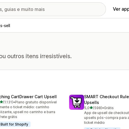
Ver ap
s-sell
outros itens irresistíveis.
ching CartDrawer Cart Upsell
SMART Checkout Rule
de 5 estrelas
(1.131)
•
Plano gratuito disponível
Upsells
1 avaliações ao todo
ente o ticket médio: carrinho
de 5 estrelas
5,0
(598)
•
Grátis
598 avaliações ao todo
lizante, upsell no carrinho e barra
App de upsell de checkout,
frete grátis
upsells pós-compra para 
ticket médio
Built for Shopify