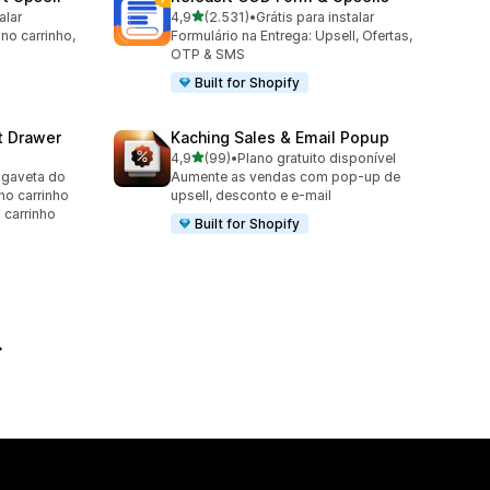
de 5 estrelas
alar
4,9
(2.531)
•
Grátis para instalar
2531 avaliações ao todo
 no carrinho,
Formulário na Entrega: Upsell, Ofertas,
OTP & SMS
Built for Shopify
t Drawer
Kaching Sales & Email Popup
de 5 estrelas
4,9
(99)
•
Plano gratuito disponível
99 avaliações ao todo
 gaveta do
Aumente as vendas com pop-up de
 no carrinho
upsell, desconto e e-mail
o carrinho
Built for Shopify