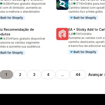
de 5 estrelas
de 5 estrelas
(428)
•
Plano gratuito disponível
5,0
(774)
•
Grátis para inst
 avaliações ao todo
774 avaliações ao todo
t com IA ilimitado: aumente as
Carrinho lateral com upsell
das e melhore o atendimento
carrinho fixo e frete grátis
Built for Shopify
Built for Shopify
iz Recomendação de
EA • Sticky Add to Car
de 5 estrelas
odutos
4,8
(191)
•
Grátis
191 avaliações ao todo
Aumente as vendas com a
de 5 estrelas
(431)
•
Plano gratuito disponível
 avaliações ao todo
carrinho deslizante, upsell
ulsione as vendas segmente
e barra fixa de adicionar a
entes e aumente sua audiência
Built for Shopify
Built for Shopify
Avançar
1
2
3
4
…
44