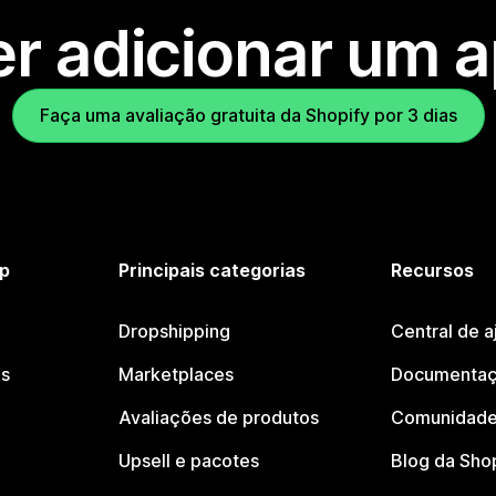
r adicionar um 
Faça uma avaliação gratuita da Shopify por 3 dias
p
Principais categorias
Recursos
Dropshipping
Central de a
os
Marketplaces
Documentaç
Avaliações de produtos
Comunidade
Upsell e pacotes
Blog da Sho