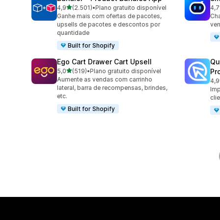
de 5 estrelas
4,9
(2.501)
•
Plano gratuito disponível
4,7
2501 avaliações ao todo
428
Ganhe mais com ofertas de pacotes,
Cha
upsells de pacotes e descontos por
ven
quantidade
Built for Shopify
Ego Cart Drawer Cart Upsell
Qu
de 5 estrelas
5,0
(519)
•
Plano gratuito disponível
Pr
519 avaliações ao todo
Aumente as vendas com carrinho
4,9
431
lateral, barra de recompensas, brindes,
Imp
etc.
cli
Built for Shopify