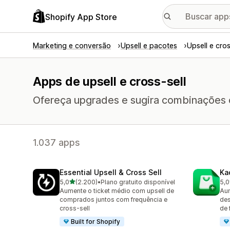
Shopify App Store
Marketing e conversão
Upsell e pacotes
Upsell e cros
Apps de upsell e cross-sell
Ofereça upgrades e sugira combinações ou 
1.037 apps
Essential Upsell & Cross Sell
Ka
de 5 estrelas
5,0
(2.200)
•
Plano gratuito disponível
5,0
2200 avaliações ao todo
113
Aumente o ticket médio com upsell de
Aum
comprados juntos com frequência e
des
cross-sell
de 
Built for Shopify