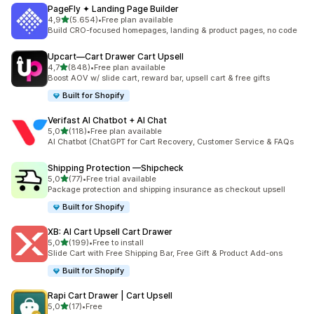
PageFly ✦ Landing Page Builder
de 5 estrelas
4,9
(5.654)
•
Free plan available
5654 total de avaliações
Build CRO-focused homepages, landing & product pages, no code
Upcart—Cart Drawer Cart Upsell
de 5 estrelas
4,7
(848)
•
Free plan available
848 total de avaliações
Boost AOV w/ slide cart, reward bar, upsell cart & free gifts
Built for Shopify
Verifast AI Chatbot + AI Chat
de 5 estrelas
5,0
(118)
•
Free plan available
118 total de avaliações
AI Chatbot (ChatGPT for Cart Recovery, Customer Service & FAQs
Shipping Protection —Shipcheck
de 5 estrelas
5,0
(77)
•
Free trial available
77 total de avaliações
Package protection and shipping insurance as checkout upsell
Built for Shopify
XB: AI Cart Upsell Cart Drawer
de 5 estrelas
5,0
(199)
•
Free to install
199 total de avaliações
Slide Cart with Free Shipping Bar, Free Gift & Product Add-ons
Built for Shopify
Rapi Cart Drawer | Cart Upsell
de 5 estrelas
5,0
(17)
•
Free
17 total de avaliações