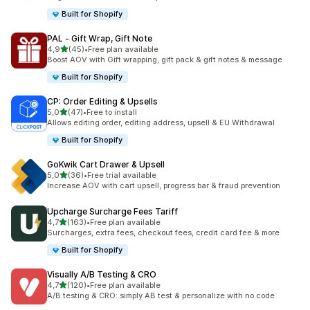
Built for Shopify
PAL ‑ Gift Wrap, Gift Note
de 5 estrelas
4,9
(45)
•
Free plan available
45 total de avaliações
Boost AOV with Gift wrapping, gift pack & gift notes & message
Built for Shopify
CP: Order Editing & Upsells
de 5 estrelas
5,0
(47)
•
Free to install
47 total de avaliações
Allows editing order, editing address, upsell & EU Withdrawal
Built for Shopify
GoKwik Cart Drawer & Upsell
de 5 estrelas
5,0
(36)
•
Free trial available
36 total de avaliações
Increase AOV with cart upsell, progress bar & fraud prevention
Upcharge Surcharge Fees Tariff
de 5 estrelas
4,7
(163)
•
Free plan available
163 total de avaliações
Surcharges, extra fees, checkout fees, credit card fee & more
Built for Shopify
Visually A/B Testing & CRO
de 5 estrelas
4,7
(120)
•
Free plan available
120 total de avaliações
A/B testing & CRO: simply AB test & personalize with no code