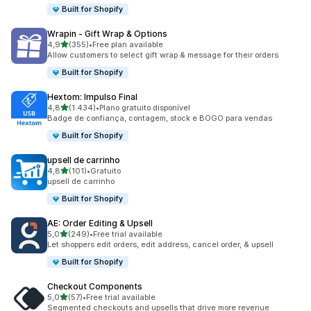
Built for Shopify
Wrapin ‑ Gift Wrap & Options
de 5 estrelas
4,9
(355)
•
Free plan available
355 total de avaliações
Allow customers to select gift wrap & message for their orders
Built for Shopify
Hextom: Impulso Final
de 5 estrelas
4,8
(1.434)
•
Plano gratuito disponível
1434 total de avaliações
Badge de confiança, contagem, stock e BOGO para vendas
Built for Shopify
upsell de carrinho
de 5 estrelas
4,8
(101)
•
Gratuito
101 total de avaliações
upsell de carrinho
Built for Shopify
AE: Order Editing & Upsell
de 5 estrelas
5,0
(249)
•
Free trial available
249 total de avaliações
Let shoppers edit orders, edit address, cancel order, & upsell
Built for Shopify
Checkout Components
de 5 estrelas
5,0
(57)
•
Free trial available
57 total de avaliações
Segmented checkouts and upsells that drive more revenue