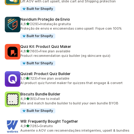
Lift AOV with cart upsell, slide cart and Shipping protection
Built for Shopify
Navidium Proteção de Envio
de 5 estrelas
4,8
(329)
•
Instalação gratuita
329 total de avaliações
Proteção de envio e encomendas como upsell. Fique com 100%
Built for Shopify
Quiz Kit: Product Quiz Maker
de 5 estrelas
4,8
(160)
•
Free plan available
160 total de avaliações
Product recommendation quiz builder (eg skincare quiz)
Built for Shopify
Quizell: Product Quiz Builder
de 5 estrelas
5,0
(123)
•
Free plan available
123 total de avaliações
AI product quiz funnel maker for quizzes that engage & convert
Biscuits Bundle Builder
de 5 estrelas
4,9
(85)
•
Free to install
85 total de avaliações
Mix and match bundle builder to build your own bundle BYOB
Built for Shopify
WB: Frequently Bought Together
de 5 estrelas
4,9
(128)
•
Gratuito
128 total de avaliações
Aumente o AOV com recomendações inteligentes, upsell & bundles