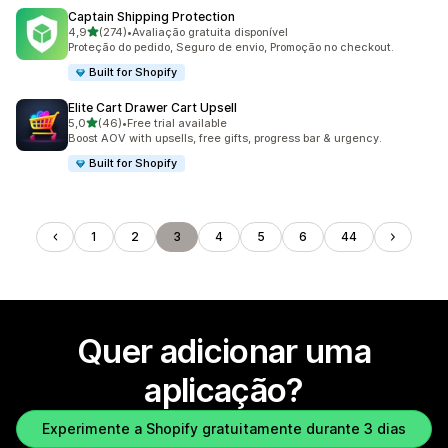
Captain Shipping Protection
de 5 estrelas
4,9
(274)
•
Avaliação gratuita disponível
274 total de avaliações
Proteção do pedido, Seguro de envio, Promoção no checkout.
Built for Shopify
Elite Cart Drawer Cart Upsell
de 5 estrelas
5,0
(46)
•
Free trial available
46 total de avaliações
Boost AOV with upsells, free gifts, progress bar & urgency.
Built for Shopify
1
2
3
4
5
6
44
Quer adicionar uma
aplicação?
Experimente a Shopify gratuitamente durante 3 dias