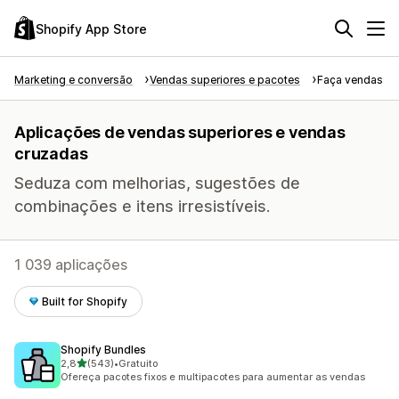
Shopify App Store
Marketing e conversão
Vendas superiores e pacotes
Faça vendas su
Aplicações de vendas superiores e vendas
cruzadas
Seduza com melhorias, sugestões de
combinações e itens irresistíveis.
1 039 aplicações
Built for Shopify
Shopify Bundles
de 5 estrelas
2,8
(543)
•
Gratuito
543 total de avaliações
Ofereça pacotes fixos e multipacotes para aumentar as vendas