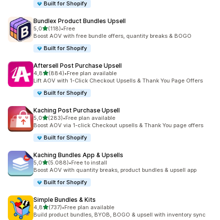
Built for Shopify
Bundlex Product Bundles Upsell
de 5 estrelas
5,0
(118)
•
Free
118 total de avaliações
Boost AOV with free bundle offers, quantity breaks & BOGO
Built for Shopify
Aftersell Post Purchase Upsell
de 5 estrelas
4,8
(884)
•
Free plan available
884 total de avaliações
Lift AOV with 1-Click Checkout Upsells & Thank You Page Offers
Built for Shopify
Kaching Post Purchase Upsell
de 5 estrelas
5,0
(283)
•
Free plan available
283 total de avaliações
Boost AOV via 1-click Checkout upsells & Thank You page offers
Built for Shopify
Kaching Bundles App & Upsells
de 5 estrelas
5,0
(5.088)
•
Free to install
5088 total de avaliações
Boost AOV with quantity breaks, product bundles & upsell app
Built for Shopify
Simple Bundles & Kits
de 5 estrelas
4,8
(737)
•
Free plan available
737 total de avaliações
Build product bundles, BYOB, BOGO & upsell with inventory sync