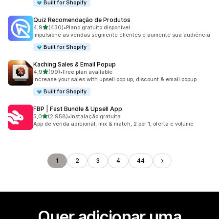
Built for Shopify
Quiz Recomendação de Produtos
de 5 estrelas
4,9
(430)
•
Plano gratuito disponível
430 total de avaliações
Impulsione as vendas segmente clientes e aumente sua audiência
Built for Shopify
Kaching Sales & Email Popup
de 5 estrelas
4,9
(99)
•
Free plan available
99 total de avaliações
Increase your sales with upsell pop up, discount & email popup
Built for Shopify
FBP | Fast Bundle & Upsell App
de 5 estrelas
5,0
(2.958)
•
Instalação gratuita
2958 total de avaliações
App de venda adicional, mix & match, 2 por 1, oferta e volume
1
2
3
4
44
Quer adicionar uma