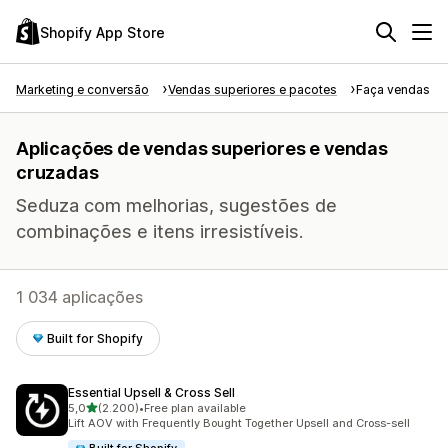
Shopify App Store
Marketing e conversão
Vendas superiores e pacotes
Faça vendas su
Aplicações de vendas superiores e vendas
cruzadas
Seduza com melhorias, sugestões de
combinações e itens irresistíveis.
1 034 aplicações
Built for Shopify
Essential Upsell & Cross Sell
de 5 estrelas
5,0
(2.200)
•
Free plan available
2200 total de avaliações
Lift AOV with Frequently Bought Together Upsell and Cross-sell