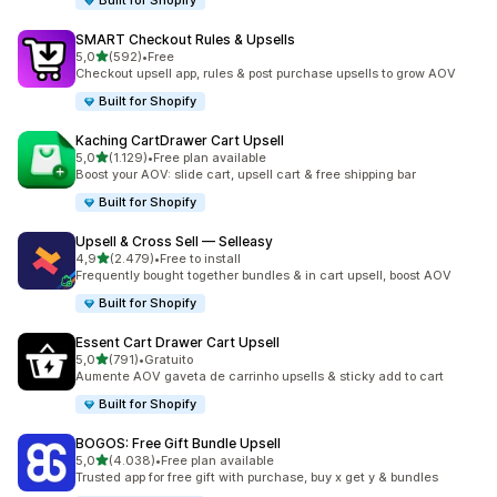
Built for Shopify
SMART Checkout Rules & Upsells
de 5 estrelas
5,0
(592)
•
Free
592 total de avaliações
Checkout upsell app, rules & post purchase upsells to grow AOV
Built for Shopify
Kaching CartDrawer Cart Upsell
de 5 estrelas
5,0
(1.129)
•
Free plan available
1129 total de avaliações
Boost your AOV: slide cart, upsell cart & free shipping bar
Built for Shopify
Upsell & Cross Sell — Selleasy
de 5 estrelas
4,9
(2.479)
•
Free to install
2479 total de avaliações
Frequently bought together bundles & in cart upsell, boost AOV
Built for Shopify
Essent Cart Drawer Cart Upsell
de 5 estrelas
5,0
(791)
•
Gratuito
791 total de avaliações
Aumente AOV gaveta de carrinho upsells & sticky add to cart
Built for Shopify
BOGOS: Free Gift Bundle Upsell
de 5 estrelas
5,0
(4.038)
•
Free plan available
4038 total de avaliações
Trusted app for free gift with purchase, buy x get y & bundles