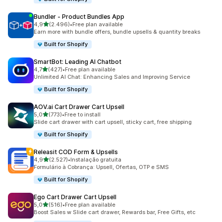
Bundler ‑ Product Bundles App
de 5 estrelas
4,9
(2.496)
•
Free plan available
2496 total de avaliações
Earn more with bundle offers, bundle upsells & quantity breaks
Built for Shopify
SmartBot: Leading AI Chatbot
de 5 estrelas
4,7
(427)
•
Free plan available
427 total de avaliações
Unlimited AI Chat: Enhancing Sales and Improving Service
Built for Shopify
AOV.ai Cart Drawer Cart Upsell
de 5 estrelas
5,0
(773)
•
Free to install
773 total de avaliações
Slide cart drawer with cart upsell, sticky cart, free shipping
Built for Shopify
Releasit COD Form & Upsells
de 5 estrelas
4,9
(2.527)
•
Instalação gratuita
2527 total de avaliações
Formulário à Cobrança: Upsell, Ofertas, OTP e SMS
Built for Shopify
Ego Cart Drawer Cart Upsell
de 5 estrelas
5,0
(516)
•
Free plan available
516 total de avaliações
Boost Sales w Slide cart drawer, Rewards bar, Free Gifts, etc