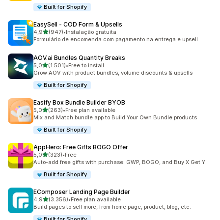
Built for Shopify
EasySell ‑ COD Form & Upsells
de 5 estrelas
4,9
(947)
•
Instalação gratuita
947 total de avaliações
Formulário de encomenda com pagamento na entrega e upsell
AOV.ai Bundles Quantity Breaks
de 5 estrelas
5,0
(1.501)
•
Free to install
1501 total de avaliações
Grow AOV with product bundles, volume discounts & upsells
Built for Shopify
Easify Box Bundle Builder BYOB
de 5 estrelas
5,0
(263)
•
Free plan available
263 total de avaliações
Mix and Match bundle app to Build Your Own Bundle products
Built for Shopify
AppHero: Free Gifts BOGO Offer
de 5 estrelas
5,0
(323)
•
Free
323 total de avaliações
Auto-add free gifts with purchase: GWP, BOGO, and Buy X Get Y
Built for Shopify
EComposer Landing Page Builder
de 5 estrelas
4,9
(3.356)
•
Free plan available
3356 total de avaliações
Build pages to sell more, from home page, product, blog, etc.
Built for Shopify