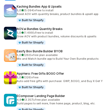
Kaching Bundles App & Upsells
de 5 estrelas
5,0
(5.094)
•
Free to install
5094 total de avaliações
Boost AOV with quantity breaks, product bundles & upsell app
Built for Shopify
AOV.ai Bundles Quantity Breaks
de 5 estrelas
5,0
(1.499)
•
Free to install
1499 total de avaliações
Grow AOV with product bundles, volume discounts & upsells
Built for Shopify
Easify Box Bundle Builder BYOB
de 5 estrelas
5,0
(263)
•
Free plan available
263 total de avaliações
Mix and Match bundle app to Build Your Own Bundle products
Built for Shopify
AppHero: Free Gifts BOGO Offer
de 5 estrelas
5,0
(326)
•
Free
326 total de avaliações
Auto-add free gifts with purchase: GWP, BOGO, and Buy X Get Y
Built for Shopify
EComposer Landing Page Builder
de 5 estrelas
4,9
(3.357)
•
Free plan available
3357 total de avaliações
Build pages to sell more, from home page, product, blog, etc.
Built for Shopify