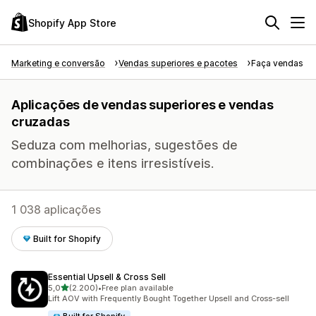
Shopify App Store
Marketing e conversão
Vendas superiores e pacotes
Faça vendas su
Aplicações de vendas superiores e vendas
cruzadas
Seduza com melhorias, sugestões de
combinações e itens irresistíveis.
1 038 aplicações
Built for Shopify
Essential Upsell & Cross Sell
de 5 estrelas
5,0
(2.200)
•
Free plan available
2200 total de avaliações
Lift AOV with Frequently Bought Together Upsell and Cross-sell