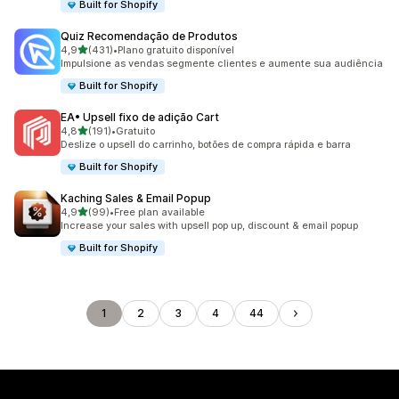
Built for Shopify
Quiz Recomendação de Produtos
de 5 estrelas
4,9
(431)
•
Plano gratuito disponível
431 total de avaliações
Impulsione as vendas segmente clientes e aumente sua audiência
Built for Shopify
EA• Upsell fixo de adição Cart
de 5 estrelas
4,8
(191)
•
Gratuito
191 total de avaliações
Deslize o upsell do carrinho, botões de compra rápida e barra
Built for Shopify
Kaching Sales & Email Popup
de 5 estrelas
4,9
(99)
•
Free plan available
99 total de avaliações
Increase your sales with upsell pop up, discount & email popup
Built for Shopify
1
2
3
4
44