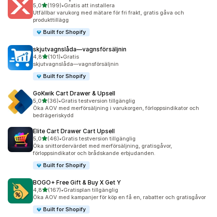
av 5 stjärnor
5,0
(199)
•
Gratis att installera
199 recensioner totalt
Utfällbar varukorg med mätare för fri frakt, gratis gåva och
produkttillägg
Built for Shopify
skjutvagnslåda—vagnsförsäljnin
av 5 stjärnor
4,8
(101)
•
Gratis
101 recensioner totalt
skjutvagnslåda—vagnsförsäljnin
Built for Shopify
GoKwik Cart Drawer & Upsell
av 5 stjärnor
5,0
(36)
•
Gratis testversion tillgänglig
36 recensioner totalt
Öka AOV med merförsäljning i varukorgen, förloppsindikator och
bedrägeriskydd
Elite Cart Drawer Cart Upsell
av 5 stjärnor
5,0
(46)
•
Gratis testversion tillgänglig
46 recensioner totalt
Öka snittordervärdet med merförsäljning, gratisgåvor,
förloppsindikator och brådskande erbjudanden.
Built for Shopify
BOGO+ Free Gift & Buy X Get Y
av 5 stjärnor
4,8
(167)
•
Gratisplan tillgänglig
167 recensioner totalt
Öka AOV med kampanjer för köp en få en, rabatter och gratisgåvor
Built for Shopify