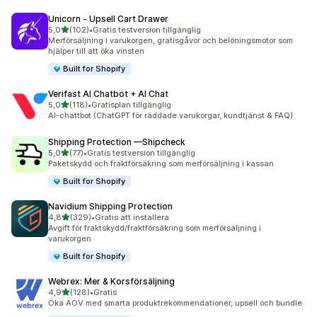
Unicorn ‑ Upsell Cart Drawer
av 5 stjärnor
5,0
(102)
•
Gratis testversion tillgänglig
102 recensioner totalt
Merförsäljning i varukorgen, gratisgåvor och belöningsmotor som
hjälper till att öka vinsten
Built for Shopify
Verifast AI Chatbot + AI Chat
av 5 stjärnor
5,0
(118)
•
Gratisplan tillgänglig
118 recensioner totalt
AI-chattbot (ChatGPT för räddade varukorgar, kundtjänst & FAQ)
Shipping Protection —Shipcheck
av 5 stjärnor
5,0
(77)
•
Gratis testversion tillgänglig
77 recensioner totalt
Paketskydd och fraktförsäkring som merförsäljning i kassan
Built for Shopify
Navidium Shipping Protection
av 5 stjärnor
4,8
(329)
•
Gratis att installera
329 recensioner totalt
Avgift för fraktskydd/fraktförsäkring som merförsäljning i
varukorgen
Built for Shopify
Webrex: Mer & Korsförsäljning
av 5 stjärnor
4,9
(128)
•
Gratis
128 recensioner totalt
Öka AOV med smarta produktrekommendationer, upsell och bundle