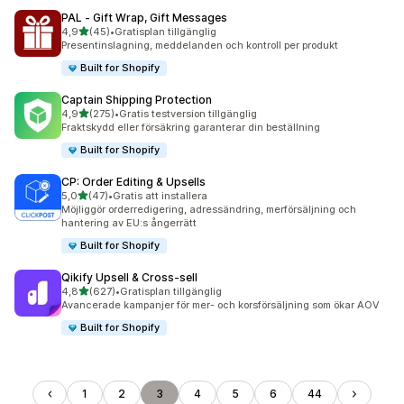
PAL ‑ Gift Wrap, Gift Messages
av 5 stjärnor
4,9
(45)
•
Gratisplan tillgänglig
45 recensioner totalt
Presentinslagning, meddelanden och kontroll per produkt
Built for Shopify
Captain Shipping Protection
av 5 stjärnor
4,9
(275)
•
Gratis testversion tillgänglig
275 recensioner totalt
Fraktskydd eller försäkring garanterar din beställning
Built for Shopify
CP: Order Editing & Upsells
av 5 stjärnor
5,0
(47)
•
Gratis att installera
47 recensioner totalt
Möjliggör orderredigering, adressändring, merförsäljning och
hantering av EU:s ångerrätt
Built for Shopify
Qikify Upsell & Cross‑sell
av 5 stjärnor
4,8
(627)
•
Gratisplan tillgänglig
627 recensioner totalt
Avancerade kampanjer för mer- och korsförsäljning som ökar AOV
Built for Shopify
1
2
3
4
5
6
44