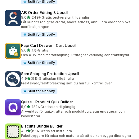
Built for Shopify
AE: Order Editing & Upsell
av 5 stjärnor
5,0
(249)
•
Gratis testversion tillgänglig
249 recensioner totalt
Låt kunder redigera ordrar, ändra adress, annullera order och öka
merförsäljningen
Built for Shopify
Rapi Cart Drawer | Cart Upsell
av 5 stjärnor
5,0
(17)
•
Gratis
17 recensioner totalt
Öka AOV med merförsäljning, utdragbar varukorg och fraktskydd
Built for Shopify
Sam Shipping Protection Upsell
av 5 stjärnor
4,9
(91)
•
Gratisplan tillgänglig
91 recensioner totalt
Fraktskydd/fraktförsäkring som du har full kontroll över
Built for Shopify
Quizell: Product Quiz Builder
av 5 stjärnor
5,0
(122)
•
Gratisplan tillgänglig
122 recensioner totalt
AI-verktyg för quiz-trattar och produktquiz som engagerar och
konverterar
Biscuits Bundle Builder
av 5 stjärnor
4,9
(85)
•
Gratis att installera
85 recensioner totalt
Paketbyggare för mixa och matcha så att du kan bygga dina egna