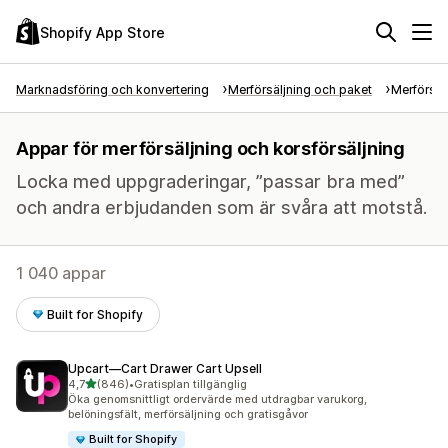
Shopify App Store
Marknadsföring och konvertering
Merförsäljning och paket
Merförsäl
Appar för merförsäljning och korsförsäljning
Locka med uppgraderingar, ”passar bra med”
och andra erbjudanden som är svåra att motstå.
1 040 appar
Built for Shopify
Upcart—Cart Drawer Cart Upsell
av 5 stjärnor
4,7
(846)
•
Gratisplan tillgänglig
846 recensioner totalt
Öka genomsnittligt ordervärde med utdragbar varukorg,
belöningsfält, merförsäljning och gratisgåvor
Built for Shopify