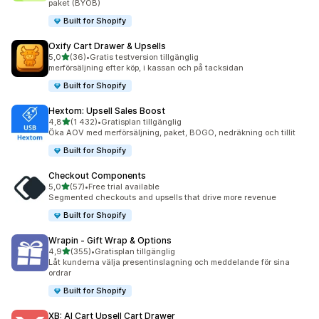
paket (BYOB)
Built for Shopify
Oxify Cart Drawer & Upsells
av 5 stjärnor
5,0
(36)
•
Gratis testversion tillgänglig
36 recensioner totalt
merförsäljning efter köp, i kassan och på tacksidan
Built for Shopify
Hextom: Upsell Sales Boost
av 5 stjärnor
4,8
(1 432)
•
Gratisplan tillgänglig
1432 recensioner totalt
Öka AOV med merförsäljning, paket, BOGO, nedräkning och tillit
Built for Shopify
Checkout Components
av 5 stjärnor
5,0
(57)
•
Free trial available
57 recensioner totalt
Segmented checkouts and upsells that drive more revenue
Built for Shopify
Wrapin ‑ Gift Wrap & Options
av 5 stjärnor
4,9
(355)
•
Gratisplan tillgänglig
355 recensioner totalt
Låt kunderna välja presentinslagning och meddelande för sina
ordrar
Built for Shopify
XB: AI Cart Upsell Cart Drawer