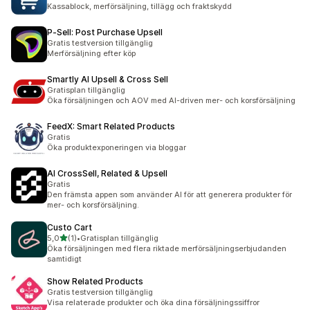
Kassablock, merförsäljning, tillägg och fraktskydd
P‑Sell: Post Purchase Upsell
Gratis testversion tillgänglig
Merförsäljning efter köp
Smartly AI Upsell & Cross Sell
Gratisplan tillgänglig
Öka försäljningen och AOV med AI-driven mer- och korsförsäljning
FeedX: Smart Related Products
Gratis
Öka produktexponeringen via bloggar
AI CrossSell, Related & Upsell
Gratis
Den främsta appen som använder AI för att generera produkter för
mer- och korsförsäljning.
Custo Cart
av 5 stjärnor
5,0
(1)
•
Gratisplan tillgänglig
1 recensioner totalt
Öka försäljningen med flera riktade merförsäljningserbjudanden
samtidigt
Show Related Products
Gratis testversion tillgänglig
Visa relaterade produkter och öka dina försäljningssiffror