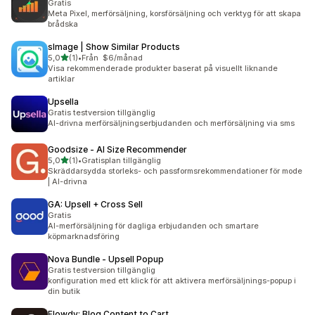
Gratis
Meta Pixel, merförsäljning, korsförsäljning och verktyg för att skapa
brådska
sImage | Show Similar Products
av 5 stjärnor
5,0
(1)
•
Från $6/månad
1 recensioner totalt
Visa rekommenderade produkter baserat på visuellt liknande
artiklar
Upsella
Gratis testversion tillgänglig
AI-drivna merförsäljningserbjudanden och merförsäljning via sms
Goodsize ‑ AI Size Recommender
av 5 stjärnor
5,0
(1)
•
Gratisplan tillgänglig
1 recensioner totalt
Skräddarsydda storleks- och passformsrekommendationer för mode
| AI-drivna
GA: Upsell + Cross Sell
Gratis
AI-merförsäljning för dagliga erbjudanden och smartare
köpmarknadsföring
Nova Bundle ‑ Upsell Popup
Gratis testversion tillgänglig
konfiguration med ett klick för att aktivera merförsäljnings-popup i
din butik
Flowdy: Blog Content to Cart