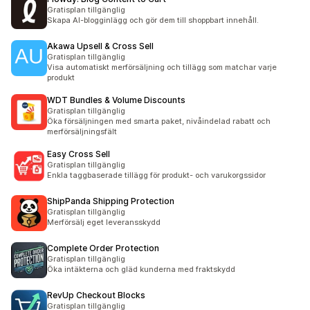
Gratisplan tillgänglig
Skapa AI-blogginlägg och gör dem till shoppbart innehåll.
Akawa Upsell & Cross Sell
Gratisplan tillgänglig
Visa automatiskt merförsäljning och tillägg som matchar varje
produkt
WDT Bundles & Volume Discounts
Gratisplan tillgänglig
Öka försäljningen med smarta paket, nivåindelad rabatt och
merförsäljningsfält
Easy Cross Sell
Gratisplan tillgänglig
Enkla taggbaserade tillägg för produkt- och varukorgssidor
ShipPanda Shipping Protection
Gratisplan tillgänglig
Merförsälj eget leveransskydd
Complete Order Protection
Gratisplan tillgänglig
Öka intäkterna och gläd kunderna med fraktskydd
RevUp Checkout Blocks
Gratisplan tillgänglig