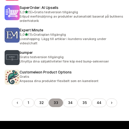
SuperOrder: AI Upsells
av 5 stjärnor
5,0
(5)
•
Gratis testversion tillgänglig
5 recensioner totalt
Erbjud merförsäljning av produkter automatiskt baserat på butikens
orderhistorik
Expert Minute
av 5 stjärnor
5,0
(1)
•
Gratisplan tillgänglig
1 recensioner totalt
Liveshopping. Lägg till artiklar i kundens varukorg under
video/chatt
bumper
Gratis testversion tillgänglig
Utnyttja dina säljaktiviteter före köp med bump-sekvenser
Customeleon Product Options
Gratis
Anpassa dina produkter flexibelt som en kameleont
1
32
33
34
35
44