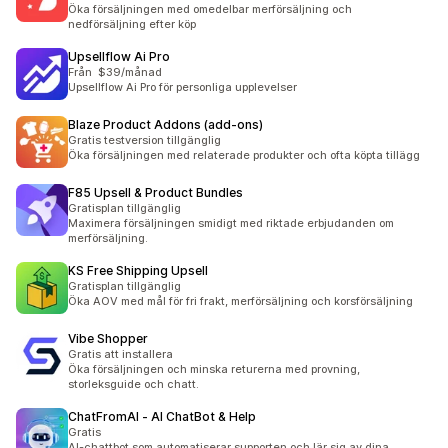
Öka försäljningen med omedelbar merförsäljning och
nedförsäljning efter köp
Upsellflow Ai Pro
Från $39/månad
Upsellflow Ai Pro för personliga upplevelser
Blaze Product Addons (add‑ons)
Gratis testversion tillgänglig
Öka försäljningen med relaterade produkter och ofta köpta tillägg
F85 Upsell & Product Bundles
Gratisplan tillgänglig
Maximera försäljningen smidigt med riktade erbjudanden om
merförsäljning.
KS Free Shipping Upsell
Gratisplan tillgänglig
Öka AOV med mål för fri frakt, merförsäljning och korsförsäljning
Vibe Shopper
Gratis att installera
Öka försäljningen och minska returerna med provning,
storleksguide och chatt.
ChatFromAI ‑ AI ChatBot & Help
Gratis
AI-chattbot som automatiserar supporten och lär sig av dina