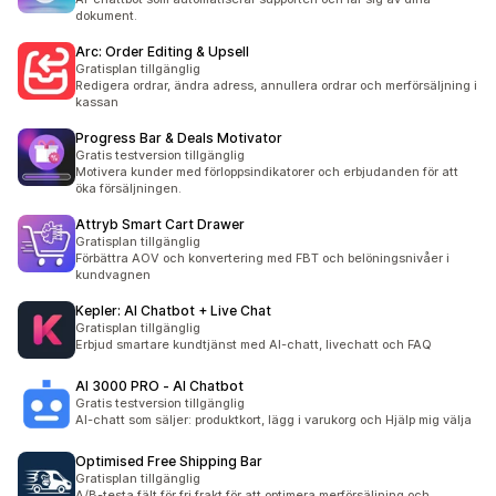
dokument.
Arc: Order Editing & Upsell
Gratisplan tillgänglig
Redigera ordrar, ändra adress, annullera ordrar och merförsäljning i
kassan
Progress Bar & Deals Motivator
Gratis testversion tillgänglig
Motivera kunder med förloppsindikatorer och erbjudanden för att
öka försäljningen.
Attryb Smart Cart Drawer
Gratisplan tillgänglig
Förbättra AOV och konvertering med FBT och belöningsnivåer i
kundvagnen
Kepler: AI Chatbot + Live Chat
Gratisplan tillgänglig
Erbjud smartare kundtjänst med AI-chatt, livechatt och FAQ
AI 3000 PRO ‑ AI Chatbot
Gratis testversion tillgänglig
AI-chatt som säljer: produktkort, lägg i varukorg och Hjälp mig välja
Optimised Free Shipping Bar
Gratisplan tillgänglig
A/B-testa fält för fri frakt för att optimera merförsäljning och