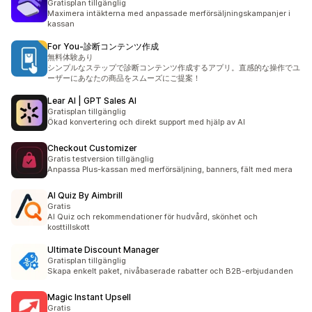
Gratisplan tillgänglig
Maximera intäkterna med anpassade merförsäljningskampanjer i
kassan
For You‑診断コンテンツ作成
無料体験あり
シンプルなステップで診断コンテンツ作成するアプリ。直感的な操作でユ
ーザーにあなたの商品をスムーズにご提案！
Lear AI | GPT Sales AI
Gratisplan tillgänglig
Ökad konvertering och direkt support med hjälp av AI
Checkout Customizer
Gratis testversion tillgänglig
Anpassa Plus-kassan med merförsäljning, banners, fält med mera
AI Quiz By Aimbrill
Gratis
AI Quiz och rekommendationer för hudvård, skönhet och
kosttillskott
Ultimate Discount Manager
Gratisplan tillgänglig
Skapa enkelt paket, nivåbaserade rabatter och B2B-erbjudanden
Magic Instant Upsell
Gratis