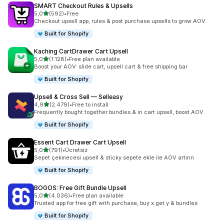
SMART Checkout Rules & Upsells
5 yıldız üzerinden
5,0
(592)
•
Free
toplam 592 değerlendirme
Checkout upsell app, rules & post purchase upsells to grow AOV
Built for Shopify
Kaching CartDrawer Cart Upsell
5 yıldız üzerinden
5,0
(1.128)
•
Free plan available
toplam 1128 değerlendirme
Boost your AOV: slide cart, upsell cart & free shipping bar
Built for Shopify
Upsell & Cross Sell — Selleasy
5 yıldız üzerinden
4,9
(2.479)
•
Free to install
toplam 2479 değerlendirme
Frequently bought together bundles & in cart upsell, boost AOV
Built for Shopify
Essent Cart Drawer Cart Upsell
5 yıldız üzerinden
5,0
(791)
•
Ücretsiz
toplam 791 değerlendirme
Sepet çekmecesi upsell & sticky sepete ekle ile AOV artırın
Built for Shopify
BOGOS: Free Gift Bundle Upsell
5 yıldız üzerinden
5,0
(4.036)
•
Free plan available
toplam 4036 değerlendirme
Trusted app for free gift with purchase, buy x get y & bundles
Built for Shopify