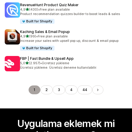
RevenueHunt Product Quiz Maker
5 yıldız üzerinden
4,9
(430)
•
Free plan available
toplam 430 değerlendirme
Product recommendation quizzes builder to boost leads & sales
Built for Shopify
Kaching Sales & Email Popup
5 yıldız üzerinden
4,9
(99)
•
Free plan available
toplam 99 değerlendirme
Increase your sales with upsell pop up, discount & email popup
Built for Shopify
FBP | Fast Bundle & Upsell App
5 yıldız üzerinden
5,0
(2.957)
•
Ücretsiz yükleme
toplam 2957 değerlendirme
Ücretsiz yükleme. Ücretsiz deneme kullanılabilir.
1
2
3
4
44
Uygulama eklemek mi