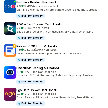
Bundler ‑ Product Bundles App
5 yıldız üzerinden
4,9
(2.495)
•
Free plan available
toplam 2495 değerlendirme
Earn more with bundle offers, bundle upsells & quantity breaks
Built for Shopify
AOV.ai Cart Drawer Cart Upsell
5 yıldız üzerinden
5,0
(773)
•
Free to install
toplam 773 değerlendirme
Slide cart drawer with cart upsell, sticky cart, free shipping
Built for Shopify
Releasit COD Form & Upsells
5 yıldız üzerinden
4,9
(2.527)
•
Ücretsiz yükleme
toplam 2527 değerlendirme
Kapıda Ödeme Formu: Upsell, Teklifler, OTP & SMS
Built for Shopify
SmartBot: Leading AI Chatbot
5 yıldız üzerinden
4,7
(427)
•
Free plan available
toplam 427 değerlendirme
Unlimited AI Chat: Enhancing Sales and Improving Service
Built for Shopify
Ego Cart Drawer Cart Upsell
5 yıldız üzerinden
5,0
(516)
•
Free plan available
toplam 516 değerlendirme
Boost Sales w Slide cart drawer, Rewards bar, Free Gifts, etc
Built for Shopify