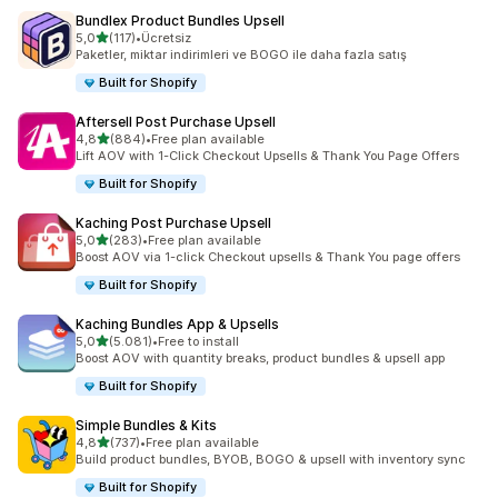
Bundlex Product Bundles Upsell
5 yıldız üzerinden
5,0
(117)
•
Ücretsiz
toplam 117 değerlendirme
Paketler, miktar indirimleri ve BOGO ile daha fazla satış
Built for Shopify
Aftersell Post Purchase Upsell
5 yıldız üzerinden
4,8
(884)
•
Free plan available
toplam 884 değerlendirme
Lift AOV with 1-Click Checkout Upsells & Thank You Page Offers
Built for Shopify
Kaching Post Purchase Upsell
5 yıldız üzerinden
5,0
(283)
•
Free plan available
toplam 283 değerlendirme
Boost AOV via 1-click Checkout upsells & Thank You page offers
Built for Shopify
Kaching Bundles App & Upsells
5 yıldız üzerinden
5,0
(5.081)
•
Free to install
toplam 5081 değerlendirme
Boost AOV with quantity breaks, product bundles & upsell app
Built for Shopify
Simple Bundles & Kits
5 yıldız üzerinden
4,8
(737)
•
Free plan available
toplam 737 değerlendirme
Build product bundles, BYOB, BOGO & upsell with inventory sync
Built for Shopify