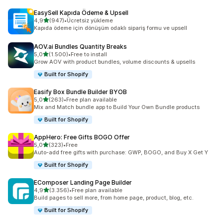
EasySell Kapıda Ödeme & Upsell
5 yıldız üzerinden
4,9
(947)
•
Ücretsiz yükleme
toplam 947 değerlendirme
Kapıda ödeme için dönüşüm odaklı sipariş formu ve upsell
AOV.ai Bundles Quantity Breaks
5 yıldız üzerinden
5,0
(1.500)
•
Free to install
toplam 1500 değerlendirme
Grow AOV with product bundles, volume discounts & upsells
Built for Shopify
Easify Box Bundle Builder BYOB
5 yıldız üzerinden
5,0
(263)
•
Free plan available
toplam 263 değerlendirme
Mix and Match bundle app to Build Your Own Bundle products
Built for Shopify
AppHero: Free Gifts BOGO Offer
5 yıldız üzerinden
5,0
(323)
•
Free
toplam 323 değerlendirme
Auto-add free gifts with purchase: GWP, BOGO, and Buy X Get Y
Built for Shopify
EComposer Landing Page Builder
5 yıldız üzerinden
4,9
(3.356)
•
Free plan available
toplam 3356 değerlendirme
Build pages to sell more, from home page, product, blog, etc.
Built for Shopify