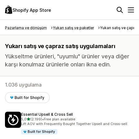
Shopify App Store
Pazarlama ve dönüşüm
Yukarı satış ve paketler
Yukarı satış ve çapraz
Yukarı satış ve çapraz satış uygulamaları
Yükseltme ürünleri, "uyumlu" ürünler veya diğer
karşı konulmaz ürünlerle onları ikna edin.
1.036 uygulama
Built for Shopify
Essential Upsell & Cross Sell
5 yıldız üzerinden
5,0
(2.199)
•
Free plan available
toplam 2199 değerlendirme
Lift AOV with Frequently Bought Together Upsell and Cross-sell
Built for Shopify