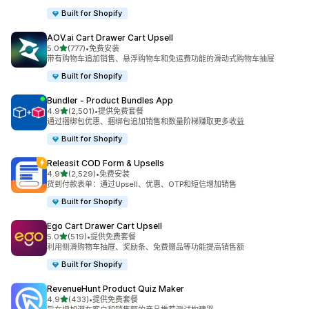
Built for Shopify
AOV.ai Cart Drawer Cart Upsell
星（满分 5 星）
5.0
(777)
•
免费安装
总共 777 条评论
带有购物车追加销售、悬浮购物车和免运费功能的滑动式购物车抽屉
Built for Shopify
Bundler ‑ Product Bundles App
星（满分 5 星）
4.9
(2,501)
•
提供免费套餐
总共 2501 条评论
通过捆绑包优惠、捆绑包追加销售和数量阶梯赚取更多收益
Built for Shopify
Releasit COD Form & Upsells
星（满分 5 星）
4.9
(2,529)
•
免费安装
总共 2529 条评论
货到付款表单：通过Upsell、优惠、OTP和短信增加销售
Built for Shopify
Ego Cart Drawer Cart Upsell
星（满分 5 星）
5.0
(519)
•
提供免费套餐
总共 519 条评论
利用侧滑购物车抽屉、奖励条、免费赠品等功能提高销售额
Built for Shopify
RevenueHunt Product Quiz Maker
星（满分 5 星）
4.9
(433)
•
提供免费套餐
总共 433 条评论