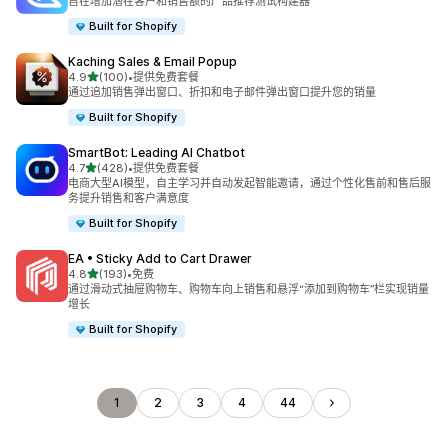
旨在增加潜在客户和销售额的产品推荐测试构建器
Built for Shopify
Kaching Sales & Email Popup
星（满分 5 星）
4.9
(100)
•
提供免费套餐
总共 100 条评论
通过追加销售弹出窗口、折扣和电子邮件弹出窗口提升您的销量
Built for Shopify
SmartBot: Leading AI Chatbot
星（满分 5 星）
4.7
(428)
•
提供免费套餐
总共 428 条评论
电商大型AI模型，自主学习并自动发起智能邀请，通过个性化售前和售后服
务提升销售和客户满意度
Built for Shopify
EA • Sticky Add to Cart Drawer
星（满分 5 星）
4.8
(193)
•
免费
总共 193 条评论
通过滑动式抽屉购物车、购物车向上销售和悬浮“添加到购物车”栏实现销量
增长
Built for Shopify
1
2
3
4
44