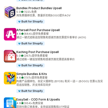
Bundlex Product Bundles Upsell
星（满分 5 星）
5.0
(122)
•
免费
总共 122 条评论
用免费捆绑优惠、数量折扣和BOGO提升AOV
Built for Shopify
Aftersell Post Purchase Upsell
星（满分 5 星）
4.8
(884)
•
提供免费套餐
总共 884 条评论
通过一键式结账追加销售和感谢页面优惠提升客单价 (AOV)
Built for Shopify
Kaching Post Purchase Upsell
星（满分 5 星）
5.0
(287)
•
提供免费套餐
总共 287 条评论
通过结账一键追加销售和感谢页面优惠提高客单价
Built for Shopify
Simple Bundles & Kits
星（满分 5 星）
4.8
(737)
•
提供免费套餐
总共 737 条评论
构建产品捆绑包、自定义捆绑包 (BYOB) 和买一送一 (BOGO) 优惠以及实
现追加销售，并支持库存同步
Built for Shopify
EasySell ‑ COD Form & Upsells
星（满分 5 星）
4.9
(954)
•
免费安装
总共 954 条评论
货到付款订单表单，支持追加销售和OTP验证