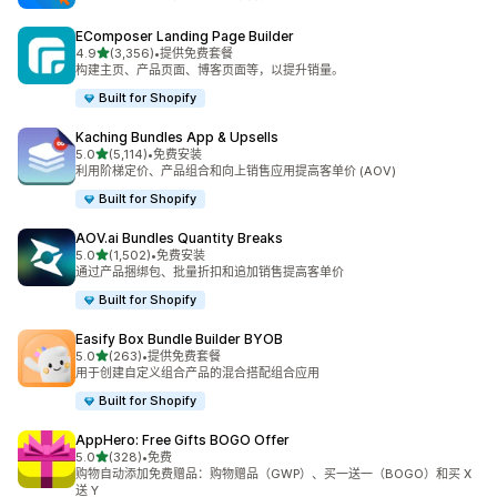
EComposer Landing Page Builder
星（满分 5 星）
4.9
(3,356)
•
提供免费套餐
总共 3356 条评论
构建主页、产品页面、博客页面等，以提升销量。
Built for Shopify
Kaching Bundles App & Upsells
星（满分 5 星）
5.0
(5,114)
•
免费安装
总共 5114 条评论
利用阶梯定价、产品组合和向上销售应用提高客单价 (AOV)
Built for Shopify
AOV.ai Bundles Quantity Breaks
星（满分 5 星）
5.0
(1,502)
•
免费安装
总共 1502 条评论
通过产品捆绑包、批量折扣和追加销售提高客单价
Built for Shopify
Easify Box Bundle Builder BYOB
星（满分 5 星）
5.0
(263)
•
提供免费套餐
总共 263 条评论
用于创建自定义组合产品的混合搭配组合应用
Built for Shopify
AppHero: Free Gifts BOGO Offer
星（满分 5 星）
5.0
(328)
•
免费
总共 328 条评论
购物自动添加免费赠品：购物赠品（GWP）、买一送一（BOGO）和买 X
送 Y