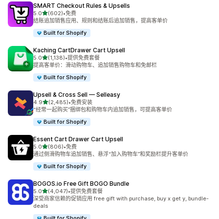
SMART Checkout Rules & Upsells
星（满分 5 星）
5.0
(602)
•
免费
总共 602 条评论
结账追加销售应用、规则和结账后追加销售，提高客单价
Built for Shopify
Kaching CartDrawer Cart Upsell
星（满分 5 星）
5.0
(1,138)
•
提供免费套餐
总共 1138 条评论
提高客单价：滑动购物车、追加销售购物车和免邮栏
Built for Shopify
Upsell & Cross Sell — Selleasy
星（满分 5 星）
4.9
(2,485)
•
免费安装
总共 2485 条评论
“经常一起购买”捆绑包和购物车内追加销售，可提高客单价
Built for Shopify
Essent Cart Drawer Cart Upsell
星（满分 5 星）
5.0
(806)
•
免费
总共 806 条评论
通过侧滑购物车追加销售、悬浮“加入购物车”和奖励栏提升客单价
Built for Shopify
BOGOS.io Free Gift BOGO Bundle
星（满分 5 星）
5.0
(4,047)
•
提供免费套餐
总共 4047 条评论
深受商家信赖的促销应用 free gift with purchase, buy x get y, bundle-
deals
Built for Shopify