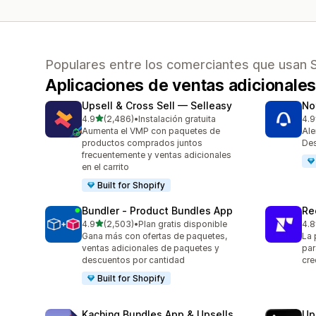
Populares entre los comerciantes que usan 
Aplicaciones de ventas adicional
Upsell & Cross Sell — Selleasy
No
de 5 estrellas
4.9
(2,486)
•
Instalación gratuita
4.9
2486 reseñas en total
351
Aumenta el VMP con paquetes de
Ale
productos comprados juntos
Des
frecuentemente y ventas adicionales
en el carrito
Built for Shopify
Bundler ‑ Product Bundles App
Re
de 5 estrellas
4.9
(2,503)
•
Plan gratis disponible
4.8
2503 reseñas en total
295
Gana más con ofertas de paquetes,
La 
ventas adicionales de paquetes y
par
descuentos por cantidad
cre
Built for Shopify
Kaching Bundles App & Upsells
Up