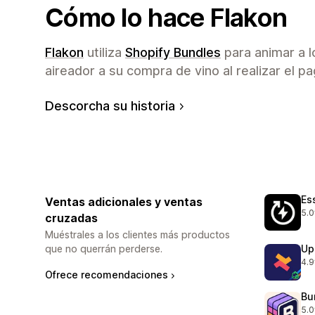
Cómo lo hace Flakon
Flakon
utiliza
Shopify Bundles
para animar a l
aireador a su compra de vino al realizar el pa
Descorcha su historia
Es
Ventas adicionales y ventas
5.0
cruzadas
220
Muéstrales a los clientes más productos
Up
que no querrán perderse.
4.9
248
Ofrece recomendaciones
Bu
5.0
121