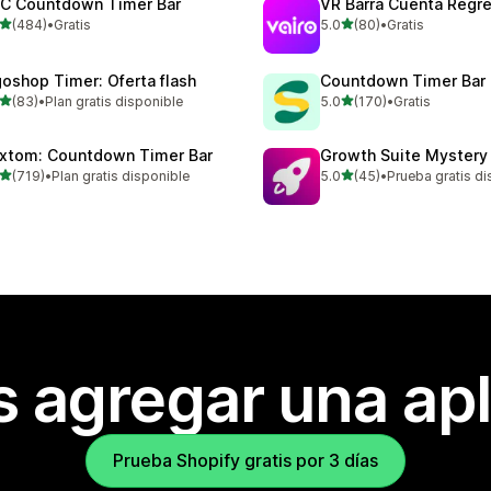
C Countdown Timer Bar
VR Barra Cuenta Regre
de 5 estrellas
de 5 estrellas
(484)
•
Gratis
5.0
(80)
•
Gratis
 reseñas en total
80 reseñas en total
goshop Timer: Oferta flash
Countdown Timer Bar
de 5 estrellas
de 5 estrellas
(83)
•
Plan gratis disponible
5.0
(170)
•
Gratis
reseñas en total
170 reseñas en total
xtom: Countdown Timer Bar
Growth Suite Mystery
de 5 estrellas
de 5 estrellas
(719)
•
Plan gratis disponible
5.0
(45)
•
Prueba gratis di
 reseñas en total
45 reseñas en total
s agregar una apl
Prueba Shopify gratis por 3 días