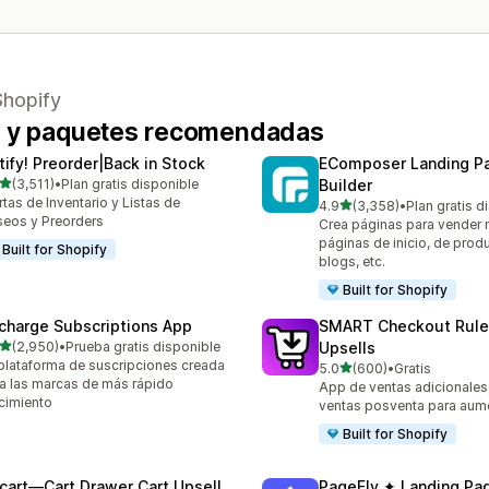
Shopify
es y paquetes recomendadas
tify! Preorder|Back in Stock
EComposer Landing P
de 5 estrellas
(3,511)
•
Plan gratis disponible
Builder
1 reseñas en total
rtas de Inventario y Listas de
de 5 estrellas
4.9
(3,358)
•
Plan gratis d
3358 reseñas en total
eos y Preorders
Crea páginas para vender
páginas de inicio, de prod
Built for Shopify
blogs, etc.
Built for Shopify
charge Subscriptions App
SMART Checkout Rule
de 5 estrellas
(2,950)
•
Prueba gratis disponible
Upsells
0 reseñas en total
plataforma de suscripciones creada
de 5 estrellas
5.0
(600)
•
Gratis
600 reseñas en total
a las marcas de más rápido
App de ventas adicionales,
cimiento
ventas posventa para aum
Built for Shopify
cart—Cart Drawer Cart Upsell
PageFly ✦ Landing Pag