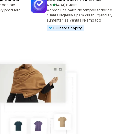
de 5 estrellas
isponible
4.9
(484)
•
Gratis
484 reseñas en total
je y producto
Agrega una barra de temporizador de
cuenta regresiva para crear urgencia y
aumentar las ventas relámpago
Built for Shopify