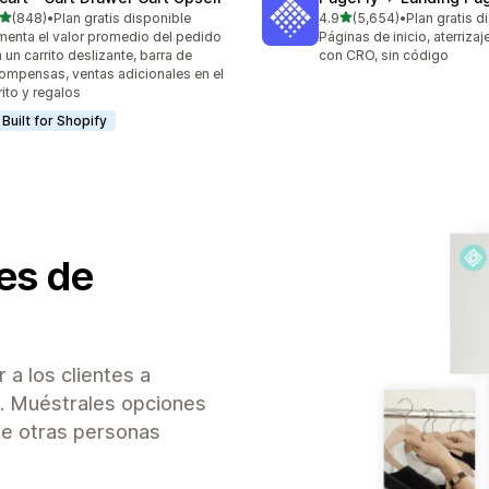
de 5 estrellas
de 5 estrellas
(848)
•
Plan gratis disponible
4.9
(5,654)
•
Plan gratis d
 reseñas en total
5654 reseñas en total
enta el valor promedio del pedido
Páginas de inicio, aterriza
 un carrito deslizante, barra de
con CRO, sin código
ompensas, ventas adicionales en el
rito y regalos
Built for Shopify
es de
a los clientes a
. Muéstrales opciones
ue otras personas