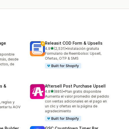
age
Releasit COD Form & Upsells
de 5 estrellas
4.9
(2,531)
•
Instalación gratuita
2531 reseñas en total
Formulario de Reembolso: Upsell,
isponible
Ofertas, OTP & SMS
 más, desde
uctos, de
Built for Shopify
s &
Aftersell Post Purchase Upsell
de 5 estrellas
4.8
(885)
•
Plan gratis disponible
885 reseñas en total
Aumenta el valor promedio del pedido
con ventas adicionales en el pago en
 reglas y
un clic y ofertas en la página de
entar tu AOV
agradecimiento
Built for Shopify
e Builder
GSC Countdown Timer Bar