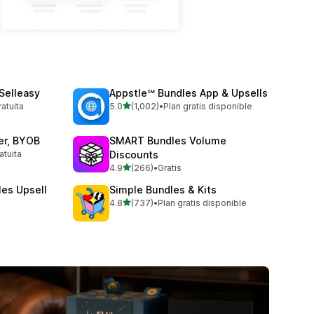
 Selleasy
Appstle℠ Bundles App & Upsells
de 5 estrellas
ratuita
5.0
(1,002)
•
Plan gratis disponible
1002 reseñas en total
der, BYOB
SMART Bundles Volume
atuita
Discounts
de 5 estrellas
4.9
(266)
•
Gratis
266 reseñas en total
les Upsell
Simple Bundles & Kits
de 5 estrellas
4.8
(737)
•
Plan gratis disponible
737 reseñas en total