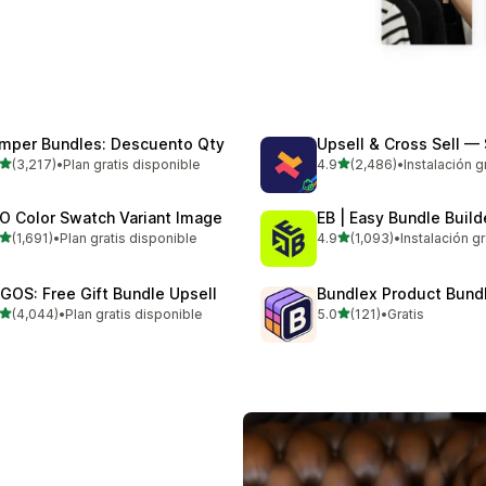
mper Bundles: Descuento Qty
Upsell & Cross Sell —
de 5 estrellas
de 5 estrellas
(3,217)
•
Plan gratis disponible
4.9
(2,486)
•
Instalación g
7 reseñas en total
2486 reseñas en total
O Color Swatch Variant Image
EB | Easy Bundle Buil
de 5 estrellas
de 5 estrellas
(1,691)
•
Plan gratis disponible
4.9
(1,093)
•
Instalación gr
1 reseñas en total
1093 reseñas en total
GOS: Free Gift Bundle Upsell
Bundlex Product Bund
de 5 estrellas
de 5 estrellas
(4,044)
•
Plan gratis disponible
5.0
(121)
•
Gratis
4 reseñas en total
121 reseñas en total