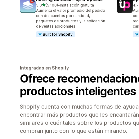
de 5 estrellas
5.0
(5,100)
•
Instalación gratuita
4.7
5100 reseñas en total
848
Aumenta el valor promedio del pedido
Aum
con descuentos por cantidad,
con
paquetes de productos y la aplicación
rec
de ventas adicionales
car
Built for Shopify
Integradas en Shopify
Ofrece recomendacion
productos inteligentes
Shopify cuenta con muchas formas de ayudar 
encontrar más productos que les encantarán
similares o cuéntales sobre los productos q
compran junto con lo que están mirando.