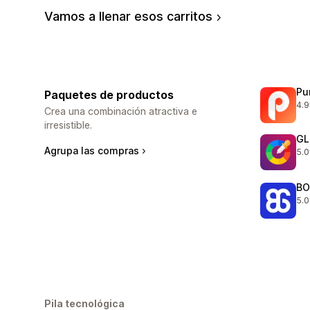
Vamos a llenar esos carritos
Pu
Paquetes de productos
4.9
321
Crea una combinación atractiva e
irresistible.
GL
Agrupa las compras
5.0
169
BO
5.0
404
Pila tecnológica