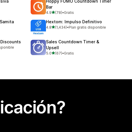
siva
Hoppy FOMO Countdown Timer
Bar
de 5 estrellas
4.9
(78)
•
Gratis
78 reseñas en total
 Samita
Hextom: Impulso Definitivo
de 5 estrellas
4.8
(1,434)
•
Plan gratis disponible
1434 reseñas en total
 Discounts
Sales Countdown Timer &
sponible
Upsell
de 5 estrellas
5.0
(67)
•
Gratis
67 reseñas en total
icación?