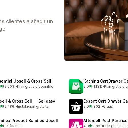
os clientes a añadir un
go.
sential Upsell & Cross Sell
Kaching CartDrawer Ca
de 5 estrellas
de 5 estrellas
(2,203)
•
Plan gratis disponible
5.0
(1,131)
•
Plan gratis di
3 reseñas en total
1131 reseñas en total
sell & Cross Sell — Selleasy
Essent Cart Drawer Ca
de 5 estrellas
de 5 estrellas
(2,486)
•
Instalación gratuita
5.0
(802)
•
Gratis
6 reseñas en total
802 reseñas en total
ndlex Product Bundles Upsell
Aftersell Post Purchas
de 5 estrellas
de 5 estrellas
(121)
•
Gratis
4.8
(885)
•
Plan gratis dis
 reseñas en total
885 reseñas en total