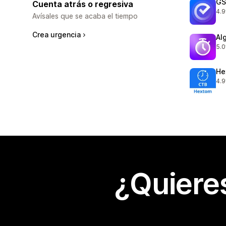
GS
Cuenta atrás o regresiva
4.9
484
Avísales que se acaba el tiempo
Crea urgencia
Al
5.0
83 
He
4.9
719
¿Quiere