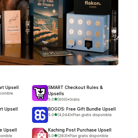
rt Upsell
SMART Checkout Rules &
sponible
Upsells
de 5 estrellas
5.0
(600)
•
Gratis
600 reseñas en total
rt Upsell
BOGOS: Free Gift Bundle Upsell
de 5 estrellas
5.0
(4,044)
•
Plan gratis disponible
4044 reseñas en total
e Upsell
Kaching Post Purchase Upsell
de 5 estrellas
ponible
5.0
(283)
•
Plan gratis disponible
283 reseñas en total