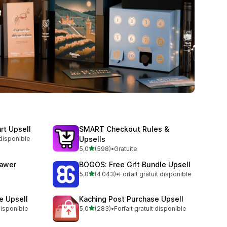
rt Upsell
SMART Checkout Rules &
 disponible
Upsells
étoile(s) sur 5
5,0
(598)
•
Gratuite
598 avis au total
rawer
BOGOS: Free Gift Bundle Upsell
étoile(s) sur 5
5,0
(4 043)
•
Forfait gratuit disponible
4043 avis au total
e Upsell
Kaching Post Purchase Upsell
étoile(s) sur 5
 disponible
5,0
(283)
•
Forfait gratuit disponible
283 avis au total