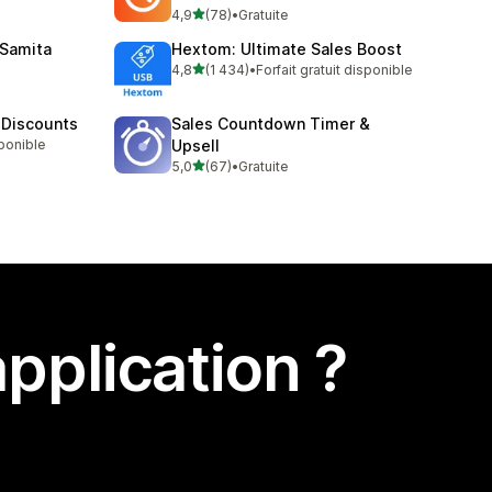
étoile(s) sur 5
4,9
(78)
•
Gratuite
78 avis au total
 Samita
Hextom: Ultimate Sales Boost
étoile(s) sur 5
4,8
(1 434)
•
Forfait gratuit disponible
1434 avis au total
 Discounts
Sales Countdown Timer &
sponible
Upsell
étoile(s) sur 5
5,0
(67)
•
Gratuite
67 avis au total
pplication ?