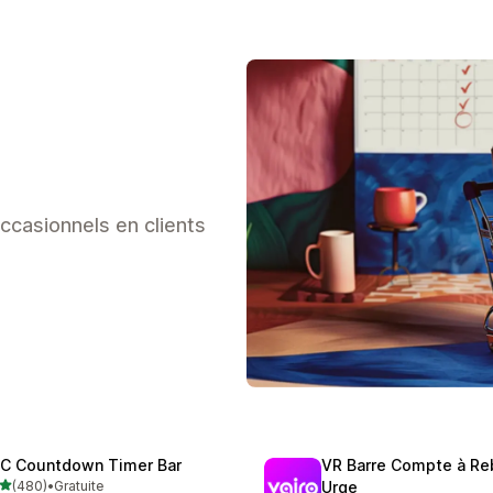
ccasionnels en clients
C Countdown Timer Bar
VR Barre Compte à Re
étoile(s) sur 5
(480)
•
Gratuite
Urge