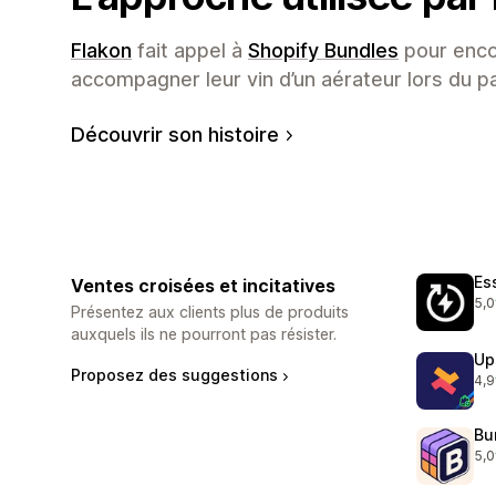
Flakon
fait appel à
Shopify Bundles
pour enco
accompagner leur vin d’un aérateur lors du p
Découvrir son histoire
Es
Ventes croisées et incitatives
5,0
220
Présentez aux clients plus de produits
auxquels ils ne pourront pas résister.
Up
Proposez des suggestions
4,9
248
Bu
5,0
121