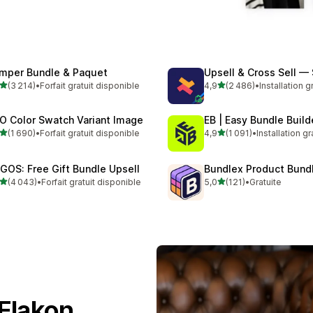
mper Bundle & Paquet
Upsell & Cross Sell —
étoile(s) sur 5
étoile(s) sur 5
(3 214)
•
Forfait gratuit disponible
4,9
(2 486)
•
Installation g
4 avis au total
2486 avis au total
O Color Swatch Variant Image
EB | Easy Bundle Buil
étoile(s) sur 5
étoile(s) sur 5
(1 690)
•
Forfait gratuit disponible
4,9
(1 091)
•
Installation gr
0 avis au total
1091 avis au total
GOS: Free Gift Bundle Upsell
Bundlex Product Bund
étoile(s) sur 5
étoile(s) sur 5
(4 043)
•
Forfait gratuit disponible
5,0
(121)
•
Gratuite
3 avis au total
121 avis au total
 Flakon