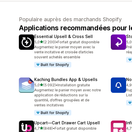
Populaire auprès des marchands Shopify
Applications recommandées pour les
Essential Upsell & Cross Sell
St
étoile(s) sur 5
5,0
(2 200)
•
Forfait gratuit disponible
5,0
2200 avis au total
346
Augmentez le panier moyen avec la
Pré
vente incitative et croisée d’articles
réa
souvent achetés ensemble
Built for Shopify
Kaching Bundles App & Upsells
No
étoile(s) sur 5
5,0
(5 092)
•
Installation gratuite
4,9
5092 avis au total
350
Augmentez le panier moyen avec notre
Rup
application de réductions sur la
Lis
quantité, d’offres groupées et de
ventes incitatives
Built for Shopify
Upcart—Cart Drawer Cart Upsell
In
étoile(s) sur 5
4,7
(848)
•
Forfait gratuit disponible
4,7
848 avis au total
241