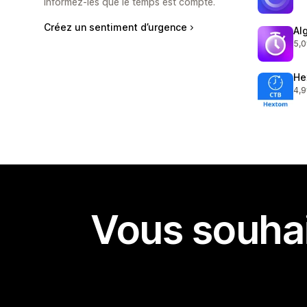
480
Informez-les que le temps est compté.
Créez un sentiment d’urgence
Al
5,0
83 
He
4,9
718
Vous souhai