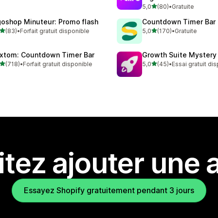
 avis au total
étoile(s) sur 5
5,0
(80)
•
Gratuite
80 avis au total
goshop Minuteur: Promo flash
Countdown Timer Bar
étoile(s) sur 5
étoile(s) sur 5
(83)
•
Forfait gratuit disponible
5,0
(170)
•
Gratuite
avis au total
170 avis au total
xtom: Countdown Timer Bar
Growth Suite Mystery
étoile(s) sur 5
étoile(s) sur 5
(718)
•
Forfait gratuit disponible
5,0
(45)
•
Essai gratuit di
 avis au total
45 avis au total
tez ajouter une a
Essayez Shopify gratuitement pendant 3 jours