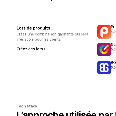
Pu
Lots de produits
4,9
321
Créez une combinaison gagnante qui sera
irrésistible pour les clients.
GL
Créez des lots
5,0
169
BO
5,0
404
Tech stack
L’approche utilisée par