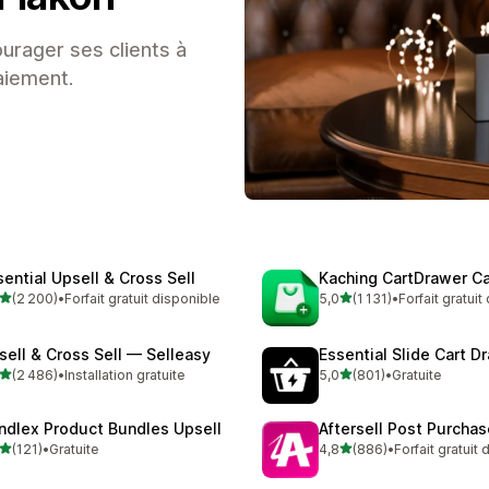
urager ses clients à
aiement.
sential Upsell & Cross Sell
Kaching CartDrawer Ca
étoile(s) sur 5
étoile(s) sur 5
(2 200)
•
Forfait gratuit disponible
5,0
(1 131)
•
Forfait gratuit
0 avis au total
1131 avis au total
sell & Cross Sell — Selleasy
Essential Slide Cart D
étoile(s) sur 5
étoile(s) sur 5
(2 486)
•
Installation gratuite
5,0
(801)
•
Gratuite
6 avis au total
801 avis au total
ndlex Product Bundles Upsell
Aftersell Post Purchas
étoile(s) sur 5
étoile(s) sur 5
(121)
•
Gratuite
4,8
(886)
•
Forfait gratuit
 avis au total
886 avis au total