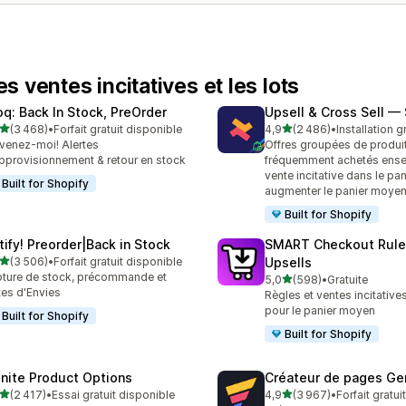
 ventes incitatives et les lots
oq: Back In Stock, PreOrder
Upsell & Cross Sell —
étoile(s) sur 5
étoile(s) sur 5
(3 468)
•
Forfait gratuit disponible
4,9
(2 486)
•
Installation g
8 avis au total
2486 avis au total
venez-moi! Alertes
Offres groupées de produi
pprovisionnement & retour en stock
fréquemment achetés ense
vente incitative dans le pa
Built for Shopify
augmenter le panier moye
Built for Shopify
tify! Preorder|Back in Stock
SMART Checkout Rule
étoile(s) sur 5
(3 506)
•
Forfait gratuit disponible
Upsells
6 avis au total
ture de stock, précommande et
étoile(s) sur 5
5,0
(598)
•
Gratuite
598 avis au total
tes d'Envies
Règles et ventes incitativ
pour le panier moyen
Built for Shopify
Built for Shopify
finite Product Options
Créateur de pages G
étoile(s) sur 5
étoile(s) sur 5
(2 417)
•
Essai gratuit disponible
4,9
(3 967)
•
Forfait gratui
7 avis au total
3967 avis au total