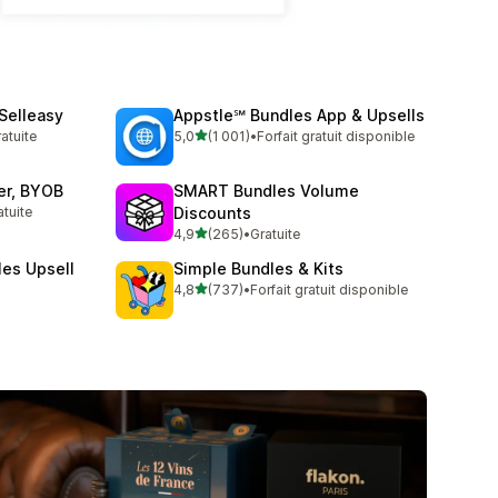
 Selleasy
Appstle℠ Bundles App & Upsells
étoile(s) sur 5
ratuite
5,0
(1 001)
•
Forfait gratuit disponible
1001 avis au total
der, BYOB
SMART Bundles Volume
atuite
Discounts
étoile(s) sur 5
4,9
(265)
•
Gratuite
265 avis au total
les Upsell
Simple Bundles & Kits
étoile(s) sur 5
4,8
(737)
•
Forfait gratuit disponible
737 avis au total