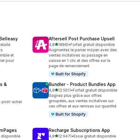
 Selleasy
Aftersell Post Purchase Upsell
étoile(s) sur 5
ratuite
4,8
(886)
•
Forfait gratuit disponible
886 avis au total
ts
Augmentez le panier moyen avec des
mble et
ventes incitatives au passage en
nier pour
caisse en 1 clic et des offres sur la
n
page de remerciement
Built for Shopify
s &
Bundler ‑ Product Bundles App
étoile(s) sur 5
4,9
(2 501)
•
Forfait gratuit disponible
2501 avis au total
Gagnez plus grâce aux offres
groupées, aux ventes incitatives sur
es post-achat
ces offres et aux remises sur quantité
Built for Shopify
emPages
Recharge Subscriptions App
étoile(s) sur 5
t disponible
4,8
(2 947)
•
Essai gratuit disponible
2947 avis au total