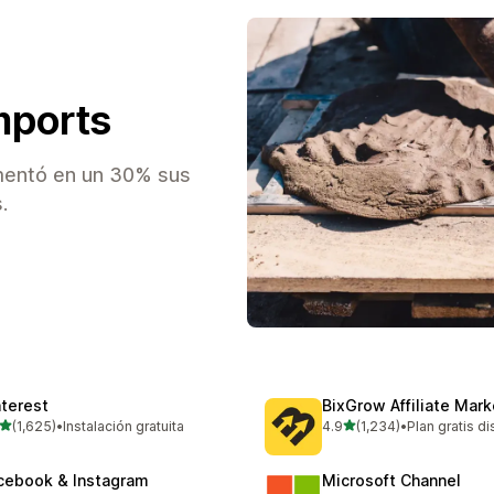
mports
mentó en un 30% sus
.
nterest
BixGrow Affiliate Mark
de 5 estrellas
de 5 estrellas
(1,625)
•
Instalación gratuita
4.9
(1,234)
•
Plan gratis d
5 reseñas en total
1234 reseñas en total
cebook & Instagram
Microsoft Channel