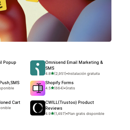
il Popup
Omnisend Email Marketing &
SMS
de 5 estrellas
4.8
(2,951)
•
Instalación gratuita
2951 reseñas en total
,Push,SMS
Shopify Forms
de 5 estrellas
isponible
4.5
(664)
•
Gratis
664 reseñas en total
doned Cart
CWILL(Trustoo) Product
ponible
Reviews
de 5 estrellas
4.9
(1,497)
•
Plan gratis disponible
1497 reseñas en total