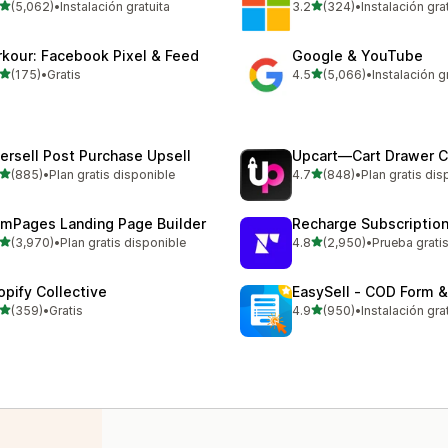
de 5 estrellas
de 5 estrellas
(5,062)
•
Instalación gratuita
3.2
(324)
•
Instalación gra
2 reseñas en total
324 reseñas en total
rkour: Facebook Pixel & Feed
Google & YouTube
de 5 estrellas
de 5 estrellas
(175)
•
Gratis
4.5
(5,066)
•
Instalación g
 reseñas en total
5066 reseñas en total
tersell Post Purchase Upsell
Upcart—Cart Drawer C
de 5 estrellas
de 5 estrellas
(885)
•
Plan gratis disponible
4.7
(848)
•
Plan gratis dis
 reseñas en total
848 reseñas en total
mPages Landing Page Builder
Recharge Subscriptio
de 5 estrellas
de 5 estrellas
(3,970)
•
Plan gratis disponible
4.8
(2,950)
•
Prueba grati
0 reseñas en total
2950 reseñas en total
opify Collective
EasySell ‑ COD Form &
de 5 estrellas
de 5 estrellas
(359)
•
Gratis
4.9
(950)
•
Instalación gra
 reseñas en total
950 reseñas en total