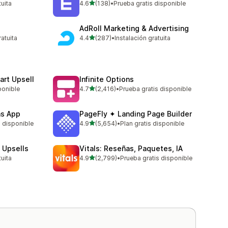
de 5 estrellas
tuita
4.6
(138)
•
Prueba gratis disponible
138 reseñas en total
AdRoll Marketing & Advertising
de 5 estrellas
ratuita
4.4
(287)
•
Instalación gratuita
287 reseñas en total
art Upsell
Infinite Options
de 5 estrellas
ponible
4.7
(2,416)
•
Prueba gratis disponible
2416 reseñas en total
ns App
PageFly ✦ Landing Page Builder
de 5 estrellas
s disponible
4.9
(5,654)
•
Plan gratis disponible
5654 reseñas en total
 Upsells
Vitals: Reseñas, Paquetes, IA
de 5 estrellas
tuita
4.9
(2,799)
•
Prueba gratis disponible
2799 reseñas en total