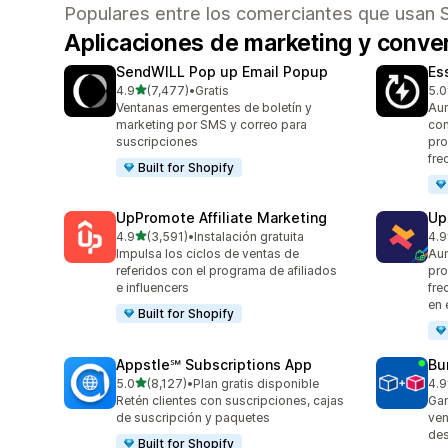
Populares entre los comerciantes que usan 
Aplicaciones de marketing y conv
SendWILL Pop up Email Popup
Es
de 5 estrellas
4.9
(7,477)
•
Gratis
5.0
7477 reseñas en total
220
Ventanas emergentes de boletín y
Aum
marketing por SMS y correo para
con
suscripciones
pro
fre
Built for Shopify
UpPromote Affiliate Marketing
Up
de 5 estrellas
4.9
(3,591)
•
Instalación gratuita
4.9
3591 reseñas en total
248
Impulsa los ciclos de ventas de
Aum
referidos con el programa de afiliados
pro
e influencers
fre
en 
Built for Shopify
Appstle℠ Subscriptions App
Bu
de 5 estrellas
5.0
(8,127)
•
Plan gratis disponible
4.9
8127 reseñas en total
250
Retén clientes con suscripciones, cajas
Gan
de suscripción y paquetes
ven
des
Built for Shopify