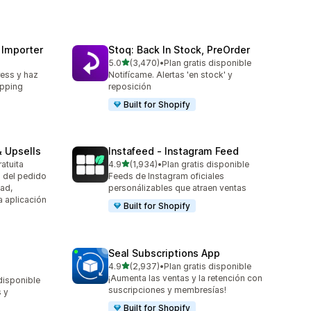
 Importer
Stoq: Back In Stock, PreOrder
de 5 estrellas
5.0
(3,470)
•
Plan gratis disponible
3470 reseñas en total
ress y haz
Notifícame. Alertas 'en stock' y
ipping
reposición
Built for Shopify
 Upsells
Instafeed ‑ Instagram Feed
de 5 estrellas
ratuita
4.9
(1,934)
•
Plan gratis disponible
1934 reseñas en total
 del pedido
Feeds de Instagram oficiales
ad,
personálizables que atraen ventas
a aplicación
Built for Shopify
Seal Subscriptions App
de 5 estrellas
4.9
(2,937)
•
Plan gratis disponible
2937 reseñas en total
¡Aumenta las ventas y la retención con
 disponible
suscripciones y membresías!
 y
Built for Shopify