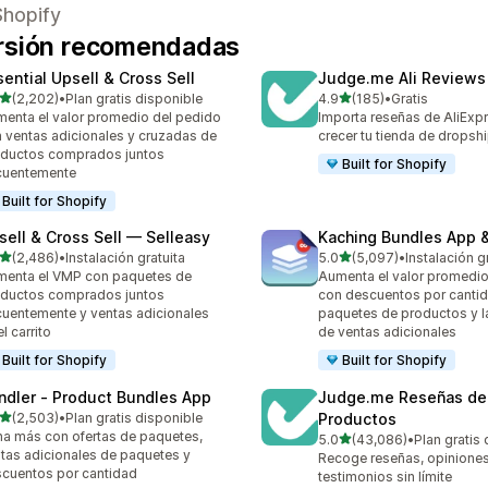
Shopify
ersión recomendadas
sential Upsell & Cross Sell
Judge.me Ali Reviews
de 5 estrellas
de 5 estrellas
(2,202)
•
Plan gratis disponible
4.9
(185)
•
Gratis
2 reseñas en total
185 reseñas en total
enta el valor promedio del pedido
Importa reseñas de AliExp
 ventas adicionales y cruzadas de
crecer tu tienda de dropsh
ductos comprados juntos
Built for Shopify
cuentemente
Built for Shopify
sell & Cross Sell — Selleasy
Kaching Bundles App &
de 5 estrellas
de 5 estrellas
(2,486)
•
Instalación gratuita
5.0
(5,097)
•
Instalación g
6 reseñas en total
5097 reseñas en total
enta el VMP con paquetes de
Aumenta el valor promedio
ductos comprados juntos
con descuentos por cantid
cuentemente y ventas adicionales
paquetes de productos y l
el carrito
de ventas adicionales
Built for Shopify
Built for Shopify
ndler ‑ Product Bundles App
Judge.me Reseñas de
de 5 estrellas
(2,503)
•
Plan gratis disponible
Productos
3 reseñas en total
a más con ofertas de paquetes,
de 5 estrellas
5.0
(43,086)
•
Plan gratis
43086 reseñas en total
tas adicionales de paquetes y
Recoge reseñas, opiniones
cuentos por cantidad
testimonios sin límite