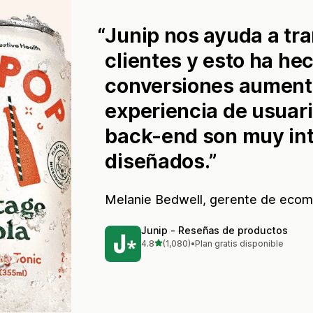
Junip nos ayuda a tra
clientes y esto ha he
conversiones aument
experiencia de usuario
back-end son muy int
diseñados.
Melanie Bedwell, gerente de eco
Junip ‑ Reseñas de productos
de 5 estrellas
4.8
(1,080)
•
Plan gratis disponible
1080 reseñas en total