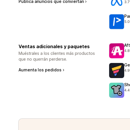
Publica anuncios que conviertan
3.7
506
Pa
5.0
175
Af
Ventas adicionales y paquetes
4.8
885
Muéstrales a los clientes más productos
que no querrán perderse.
Ge
Aumenta los pedidos
4.9
397
Sh
4.4
359