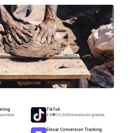
eting
TikTok
de 5 estrellas
isponible
4.8
(15,340)
•
Instalación gratuita
15340 reseñas en total
Elevar Conversion Tracking