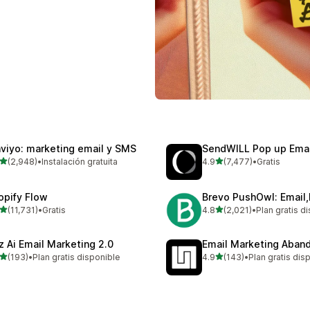
aviyo: marketing email y SMS
SendWILL Pop up Ema
de 5 estrellas
de 5 estrellas
(2,948)
•
Instalación gratuita
4.9
(7,477)
•
Gratis
8 reseñas en total
7477 reseñas en total
opify Flow
Brevo PushOwl: Email
de 5 estrellas
de 5 estrellas
(11,731)
•
Gratis
4.8
(2,021)
•
Plan gratis d
31 reseñas en total
2021 reseñas en total
z Ai Email Marketing 2.0
Email Marketing Aban
de 5 estrellas
de 5 estrellas
(193)
•
Plan gratis disponible
4.9
(143)
•
Plan gratis dis
 reseñas en total
143 reseñas en total