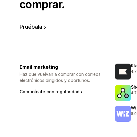
comprar.
Pruébala
Kl
Email marketing
4.7
294
Haz que vuelvan a comprar con correos
electrónicos dirigidos y oportunos.
Sh
Comunícate con regularidad
4.7
117
Wi
5.0
193