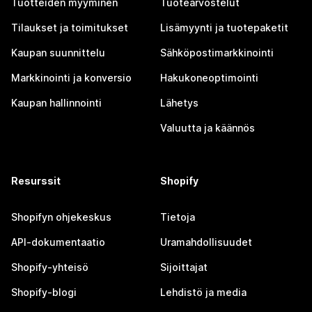
Tuotteiden myyminen
Tuotearvostelut
Tilaukset ja toimitukset
Lisämyynti ja tuotepaketit
Kaupan suunnittelu
Sähköpostimarkkinointi
Markkinointi ja konversio
Hakukoneoptimointi
Kaupan hallinnointi
Lähetys
Valuutta ja käännös
Resurssit
Shopify
Shopifyn ohjekeskus
Tietoja
API-dokumentaatio
Uramahdollisuudet
Shopify-yhteisö
Sijoittajat
Shopify-blogi
Lehdistö ja media