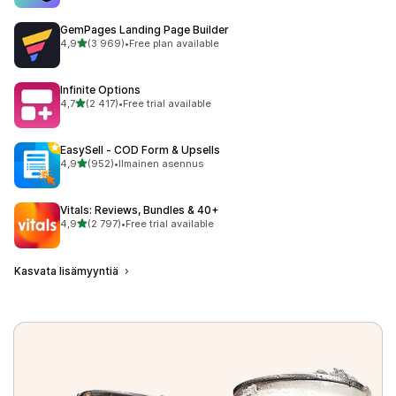
GemPages Landing Page Builder
/ 5 tähteä
4,9
(3 969)
•
Free plan available
3969 arvostelua yhteensä
Infinite Options
/ 5 tähteä
4,7
(2 417)
•
Free trial available
2417 arvostelua yhteensä
EasySell ‑ COD Form & Upsells
/ 5 tähteä
4,9
(952)
•
Ilmainen asennus
952 arvostelua yhteensä
Vitals: Reviews, Bundles & 40+
/ 5 tähteä
4,9
(2 797)
•
Free trial available
2797 arvostelua yhteensä
Kasvata lisämyyntiä