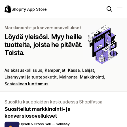
Shopify App Store
Markkinointi- ja konversiosovellukset
Löydä yleisösi. Myy heille
tuotteita, joista he pitävät.
Toista.
Asiakasuskollisuus
Kampanjat
Kassa
Lahjat
Lisämyynti ja tuotepaketit
Mainonta
Markkinointi
Sosiaalinen luottamus
Suosittu kauppiaiden keskuudessa Shopifyssa
Suositellut markkinointi- ja
konversiosovellukset
Upsell & Cross Sell — Selleasy