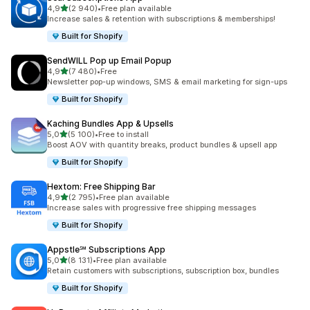
/ 5 tähteä
4,9
(2 940)
•
Free plan available
2940 arvostelua yhteensä
Increase sales & retention with subscriptions & memberships!
Built for Shopify
SendWILL Pop up Email Popup
/ 5 tähteä
4,9
(7 480)
•
Free
7480 arvostelua yhteensä
Newsletter pop-up windows, SMS & email marketing for sign-ups
Built for Shopify
Kaching Bundles App & Upsells
/ 5 tähteä
5,0
(5 100)
•
Free to install
5100 arvostelua yhteensä
Boost AOV with quantity breaks, product bundles & upsell app
Built for Shopify
Hextom: Free Shipping Bar
/ 5 tähteä
4,9
(2 795)
•
Free plan available
2795 arvostelua yhteensä
Increase sales with progressive free shipping messages
Built for Shopify
Appstle℠ Subscriptions App
/ 5 tähteä
5,0
(8 131)
•
Free plan available
8131 arvostelua yhteensä
Retain customers with subscriptions, subscription box, bundles
Built for Shopify