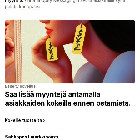
myyntiä.
Anna Shopify Messagingin avulla asiakkaille syitä
palata kauppaasi.
Esitelty sovellus
Saa lisää myyntejä antamalla
asiakkaiden kokeilla ennen ostamista.
Kokeile tuotteita
Sähköpostimarkkinointi