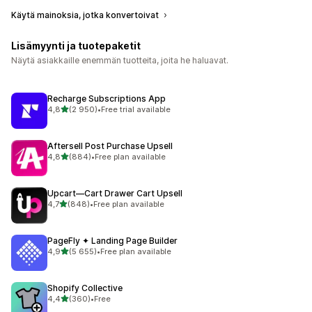
Käytä mainoksia, jotka konvertoivat
Lisämyynti ja tuotepaketit
Näytä asiakkaille enemmän tuotteita, joita he haluavat.
Recharge Subscriptions App
/ 5 tähteä
4,8
(2 950)
•
Free trial available
2950 arvostelua yhteensä
Aftersell Post Purchase Upsell
/ 5 tähteä
4,8
(884)
•
Free plan available
884 arvostelua yhteensä
Upcart—Cart Drawer Cart Upsell
/ 5 tähteä
4,7
(848)
•
Free plan available
848 arvostelua yhteensä
PageFly ✦ Landing Page Builder
/ 5 tähteä
4,9
(5 655)
•
Free plan available
5655 arvostelua yhteensä
Shopify Collective
/ 5 tähteä
4,4
(360)
•
Free
360 arvostelua yhteensä