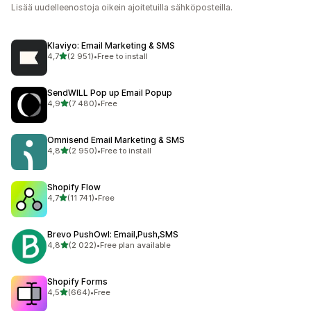
Lisää uudelleenostoja oikein ajoitetuilla sähköposteilla.
Klaviyo: Email Marketing & SMS
/ 5 tähteä
4,7
(2 951)
•
Free to install
2951 arvostelua yhteensä
SendWILL Pop up Email Popup
/ 5 tähteä
4,9
(7 480)
•
Free
7480 arvostelua yhteensä
Omnisend Email Marketing & SMS
/ 5 tähteä
4,8
(2 950)
•
Free to install
2950 arvostelua yhteensä
Shopify Flow
/ 5 tähteä
4,7
(11 741)
•
Free
11741 arvostelua yhteensä
Brevo PushOwl: Email,Push,SMS
/ 5 tähteä
4,8
(2 022)
•
Free plan available
2022 arvostelua yhteensä
Shopify Forms
/ 5 tähteä
4,5
(664)
•
Free
664 arvostelua yhteensä