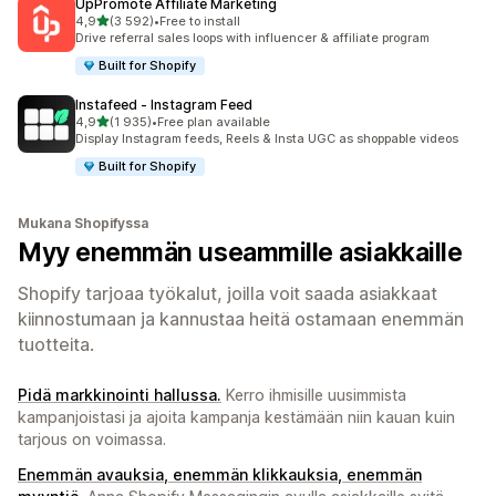
UpPromote Affiliate Marketing
/ 5 tähteä
4,9
(3 592)
•
Free to install
3592 arvostelua yhteensä
Drive referral sales loops with influencer & affiliate program
Built for Shopify
Instafeed ‑ Instagram Feed
/ 5 tähteä
4,9
(1 935)
•
Free plan available
1935 arvostelua yhteensä
Display Instagram feeds, Reels & Insta UGC as shoppable videos
Built for Shopify
Mukana Shopifyssa
Myy enemmän useammille asiakkaille
Shopify tarjoaa työkalut, joilla voit saada asiakkaat
kiinnostumaan ja kannustaa heitä ostamaan enemmän
tuotteita.
Pidä markkinointi hallussa.
Kerro ihmisille uusimmista
kampanjoistasi ja ajoita kampanja kestämään niin kauan kuin
tarjous on voimassa.
Enemmän avauksia, enemmän klikkauksia, enemmän