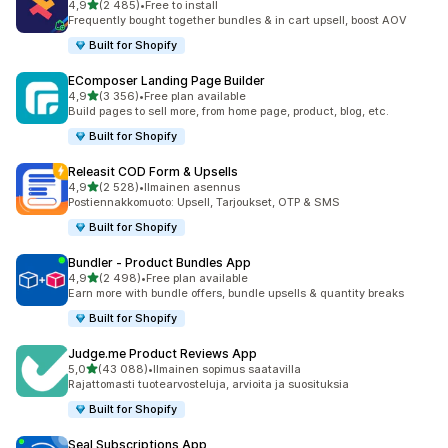
/ 5 tähteä
4,9
(2 485)
•
Free to install
2485 arvostelua yhteensä
Frequently bought together bundles & in cart upsell, boost AOV
Built for Shopify
EComposer Landing Page Builder
/ 5 tähteä
4,9
(3 356)
•
Free plan available
3356 arvostelua yhteensä
Build pages to sell more, from home page, product, blog, etc.
Built for Shopify
Releasit COD Form & Upsells
/ 5 tähteä
4,9
(2 528)
•
Ilmainen asennus
2528 arvostelua yhteensä
Postiennakkomuoto: Upsell, Tarjoukset, OTP & SMS
Built for Shopify
Bundler ‑ Product Bundles App
/ 5 tähteä
4,9
(2 498)
•
Free plan available
2498 arvostelua yhteensä
Earn more with bundle offers, bundle upsells & quantity breaks
Built for Shopify
Judge.me Product Reviews App
/ 5 tähteä
5,0
(43 088)
•
Ilmainen sopimus saatavilla
43088 arvostelua yhteensä
Rajattomasti tuotearvosteluja, arvioita ja suosituksia
Built for Shopify
Seal Subscriptions App