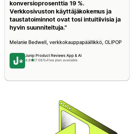
konversioprosenttia 19 %.
Verkkosivuston käyttäjäkokemus ja
taustatoiminnot ovat tosi intuitiivisia ja
hyvin suunniteltuja.
Melanie Bedwell, verkkokauppapäällikkö,
OLIPOP
Junip Product Reviews App & AI
/ 5 tähteä
4,8
(1 081)
•
Free plan available
1081 arvostelua yhteensä