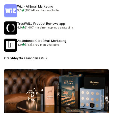
Wiz ‑ AI Email Marketing
/ 5 tähteä
5,0
(192)
•
Free plan available
192 arvostelua yhteensä
TrustWILL Product Reviews app
/ 5 tähteä
4,9
(1 497)
•
Ilmainen sopimus saatavilla
1497 arvostelua yhteensä
Abandoned Cart Email Marketing
/ 5 tähteä
4,9
(143)
•
Free plan available
143 arvostelua yhteensä
Ota yhteyttä säännöllisesti