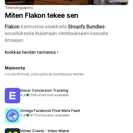
Teknologiapino
Miten Flakon tekee sen
Flakon
kannustaa asiakkaita
Shopify Bundles
-
sovelluksella lisäämään viinitilaukseen kassalla
ilmaajan.
Korkkaa heidän tarinansa
Mainonta
Löydä ihmiset, jotka pitävät tuotteistasi eniten.
Elevar Conversion Tracking
/ 5 tähteä
4,6
(138)
•
Free trial available
138 arvostelua yhteensä
Omega Facebook Pixel Meta Feed
/ 5 tähteä
4,8
(877)
•
Free plan available
877 arvostelua yhteensä
Vimeo Create ‑ Video Maker