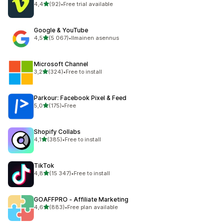
/ 5 tähteä
4,4
(92)
•
Free trial available
92 arvostelua yhteensä
Google & YouTube
/ 5 tähteä
4,5
(5 067)
•
Ilmainen asennus
5067 arvostelua yhteensä
Microsoft Channel
/ 5 tähteä
3,2
(324)
•
Free to install
324 arvostelua yhteensä
Parkour: Facebook Pixel & Feed
/ 5 tähteä
5,0
(175)
•
Free
175 arvostelua yhteensä
Shopify Collabs
/ 5 tähteä
4,1
(385)
•
Free to install
385 arvostelua yhteensä
TikTok
/ 5 tähteä
4,8
(15 347)
•
Free to install
15347 arvostelua yhteensä
GOAFFPRO ‑ Affiliate Marketing
/ 5 tähteä
4,6
(883)
•
Free plan available
883 arvostelua yhteensä