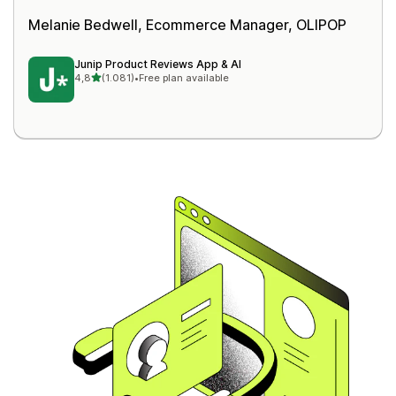
Melanie Bedwell, Ecommerce Manager,
OLIPOP
Junip Product Reviews App & AI
stelle su 5
4,8
(1.081)
•
Free plan available
1081 recensioni totali