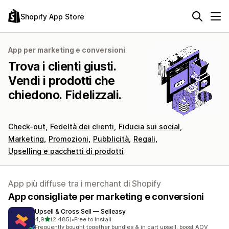
Shopify App Store
App per marketing e conversioni
Trova i clienti giusti.
Vendi i prodotti che
chiedono. Fidelizzali.
Check-out
Fedeltà dei clienti
Fiducia sui social
Marketing
Promozioni
Pubblicità
Regali
Upselling e pacchetti di prodotti
App più diffuse tra i merchant di Shopify
App consigliate per marketing e conversioni
Upsell & Cross Sell — Selleasy
stelle su 5
4,9
(2.485)
•
Free to install
2485 recensioni totali
Frequently bought together bundles & in cart upsell, boost AOV