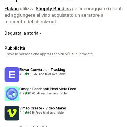
Flakon
utilizza
Shopify Bundles
per incoraggiare i clienti
ad aggiungere al vino acquistato un aeratore al
momento del check-out.
Degusta la storia
Pubblicità
Trova le persone che apprezzano di più i tuoi prodotti.
Elevar Conversion Tracking
stelle su 5
4,6
(138)
•
Free trial available
138 recensioni totali
Omega Facebook Pixel Meta Feed
stelle su 5
4,9
(878)
•
Free plan available
878 recensioni totali
Vimeo Create ‑ Video Maker
stelle su 5
4,4
(91)
•
Free trial available
91 recensioni totali