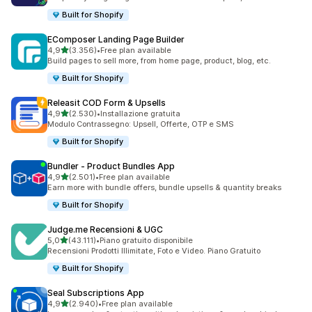
Built for Shopify
EComposer Landing Page Builder
stelle su 5
4,9
(3.356)
•
Free plan available
3356 recensioni totali
Build pages to sell more, from home page, product, blog, etc.
Built for Shopify
Releasit COD Form & Upsells
stelle su 5
4,9
(2.530)
•
Installazione gratuita
2530 recensioni totali
Modulo Contrassegno: Upsell, Offerte, OTP e SMS
Built for Shopify
Bundler ‑ Product Bundles App
stelle su 5
4,9
(2.501)
•
Free plan available
2501 recensioni totali
Earn more with bundle offers, bundle upsells & quantity breaks
Built for Shopify
Judge.me Recensioni & UGC
stelle su 5
5,0
(43.111)
•
Piano gratuito disponibile
43111 recensioni totali
Recensioni Prodotti Illimitate, Foto e Video. Piano Gratuito
Built for Shopify
Seal Subscriptions App
stelle su 5
4,9
(2.940)
•
Free plan available
2940 recensioni totali