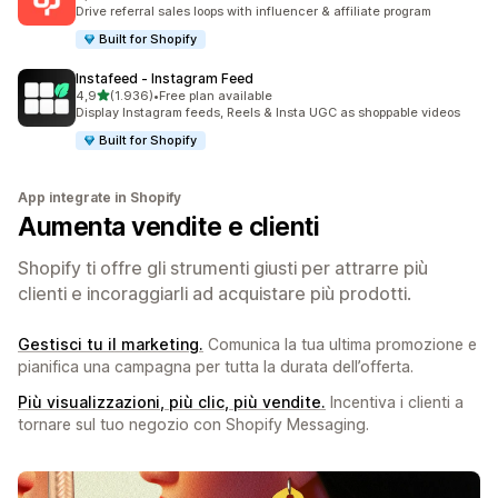
3593 recensioni totali
Drive referral sales loops with influencer & affiliate program
Built for Shopify
Instafeed ‑ Instagram Feed
stelle su 5
4,9
(1.936)
•
Free plan available
1936 recensioni totali
Display Instagram feeds, Reels & Insta UGC as shoppable videos
Built for Shopify
App integrate in Shopify
Aumenta vendite e clienti
Shopify ti offre gli strumenti giusti per attrarre più
clienti e incoraggiarli ad acquistare più prodotti.
Gestisci tu il marketing.
Comunica la tua ultima promozione e
pianifica una campagna per tutta la durata dell’offerta.
Più visualizzazioni, più clic, più vendite.
Incentiva i clienti a
tornare sul tuo negozio con Shopify Messaging.