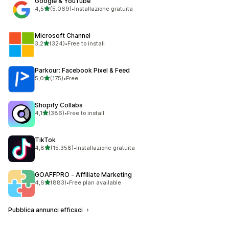
Google & YouTube
stelle su 5
4,5
(5.069)
•
Installazione gratuita
5069 recensioni totali
Microsoft Channel
stelle su 5
3,2
(324)
•
Free to install
324 recensioni totali
Parkour: Facebook Pixel & Feed
stelle su 5
5,0
(175)
•
Free
175 recensioni totali
Shopify Collabs
stelle su 5
4,1
(386)
•
Free to install
386 recensioni totali
TikTok
stelle su 5
4,8
(15.358)
•
Installazione gratuita
15358 recensioni totali
GOAFFPRO ‑ Affiliate Marketing
stelle su 5
4,6
(883)
•
Free plan available
883 recensioni totali
Pubblica annunci efficaci