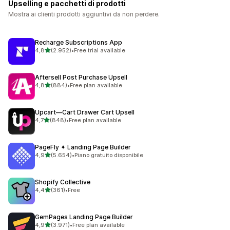
Upselling e pacchetti di prodotti
Mostra ai clienti prodotti aggiuntivi da non perdere.
Recharge Subscriptions App
stelle su 5
4,8
(2.952)
•
Free trial available
2952 recensioni totali
Aftersell Post Purchase Upsell
stelle su 5
4,8
(884)
•
Free plan available
884 recensioni totali
Upcart—Cart Drawer Cart Upsell
stelle su 5
4,7
(848)
•
Free plan available
848 recensioni totali
PageFly ✦ Landing Page Builder
stelle su 5
4,9
(5.654)
•
Piano gratuito disponibile
5654 recensioni totali
Shopify Collective
stelle su 5
4,4
(361)
•
Free
361 recensioni totali
GemPages Landing Page Builder
stelle su 5
4,9
(3.971)
•
Free plan available
3971 recensioni totali