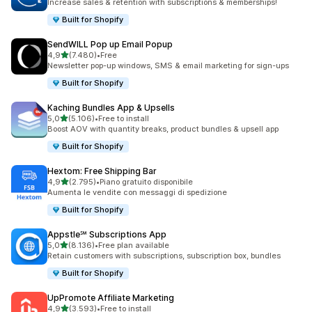
Increase sales & retention with subscriptions & memberships!
Built for Shopify
SendWILL Pop up Email Popup
stelle su 5
4,9
(7.480)
•
Free
7480 recensioni totali
Newsletter pop-up windows, SMS & email marketing for sign-ups
Built for Shopify
Kaching Bundles App & Upsells
stelle su 5
5,0
(5.106)
•
Free to install
5106 recensioni totali
Boost AOV with quantity breaks, product bundles & upsell app
Built for Shopify
Hextom: Free Shipping Bar
stelle su 5
4,9
(2.795)
•
Piano gratuito disponibile
2795 recensioni totali
Aumenta le vendite con messaggi di spedizione
Built for Shopify
Appstle℠ Subscriptions App
stelle su 5
5,0
(8.136)
•
Free plan available
8136 recensioni totali
Retain customers with subscriptions, subscription box, bundles
Built for Shopify
UpPromote Affiliate Marketing
stelle su 5
4,9
(3.593)
•
Free to install