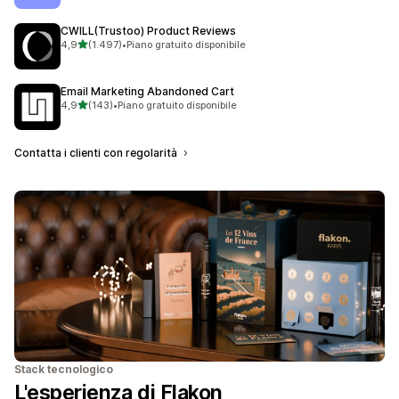
CWILL(Trustoo) Product Reviews
stelle su 5
4,9
(1.497)
•
Piano gratuito disponibile
1497 recensioni totali
Email Marketing Abandoned Cart
stelle su 5
4,9
(143)
•
Piano gratuito disponibile
143 recensioni totali
Contatta i clienti con regolarità
Stack tecnologico
L'esperienza di Flakon