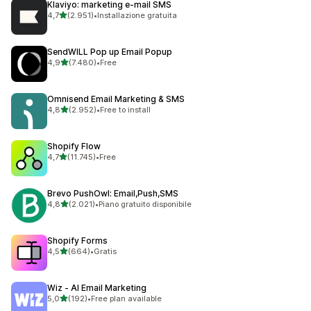
Klaviyo: marketing e‑mail SMS
stelle su 5
4,7
(2.951)
•
Installazione gratuita
2951 recensioni totali
SendWILL Pop up Email Popup
stelle su 5
4,9
(7.480)
•
Free
7480 recensioni totali
Omnisend Email Marketing & SMS
stelle su 5
4,8
(2.952)
•
Free to install
2952 recensioni totali
Shopify Flow
stelle su 5
4,7
(11.745)
•
Free
11745 recensioni totali
Brevo PushOwl: Email,Push,SMS
stelle su 5
4,8
(2.021)
•
Piano gratuito disponibile
2021 recensioni totali
Shopify Forms
stelle su 5
4,5
(664)
•
Gratis
664 recensioni totali
Wiz ‑ AI Email Marketing
stelle su 5
5,0
(192)
•
Free plan available
192 recensioni totali