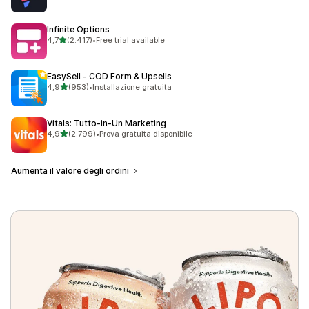
Infinite Options
stelle su 5
4,7
(2.417)
•
Free trial available
2417 recensioni totali
EasySell ‑ COD Form & Upsells
stelle su 5
4,9
(953)
•
Installazione gratuita
953 recensioni totali
Vitals: Tutto‑in‑Un Marketing
stelle su 5
4,9
(2.799)
•
Prova gratuita disponibile
2799 recensioni totali
Aumenta il valore degli ordini