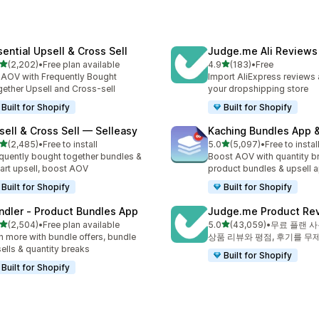
sential Upsell & Cross Sell
Judge.me Ali Reviews
별 5개 중
별 5개 중
(2,202)
•
Free plan available
4.9
(183)
•
Free
리뷰 2202개
총 리뷰 183개
t AOV with Frequently Bought
Import AliExpress reviews
ether Upsell and Cross-sell
your dropshipping store
Built for Shopify
Built for Shopify
sell & Cross Sell — Selleasy
Kaching Bundles App &
별 5개 중
별 5개 중
(2,485)
•
Free to install
5.0
(5,097)
•
Free to instal
리뷰 2485개
총 리뷰 5097개
quently bought together bundles &
Boost AOV with quantity b
cart upsell, boost AOV
product bundles & upsell 
Built for Shopify
Built for Shopify
ndler ‑ Product Bundles App
Judge.me Product Re
별 5개 중
별 5개 중
(2,504)
•
Free plan available
5.0
(43,059)
•
무료 플랜 사
리뷰 2504개
총 리뷰 43059개
n more with bundle offers, bundle
상품 리뷰와 평점, 후기를 무
ells & quantity breaks
Built for Shopify
Built for Shopify