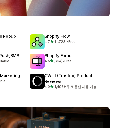
il Popup
Shopify Flow
별 5개 중
4.7
(11,723)
•
Free
총 리뷰 11723개
,Push,SMS
Shopify Forms
별 5개 중
ilable
4.5
(664)
•
Free
총 리뷰 664개
 Marketing
CWILL(Trustoo) Product
able
Reviews
별 5개 중
4.9
(1,496)
•
무료 플랜 사용 가능
총 리뷰 1496개