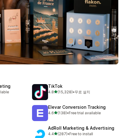
eting
TikTok
별 5개 중
ilable
4.8
(15,328)
•
무료 설치
총 리뷰 15328개
Elevar Conversion Tracking
별 5개 중
4.6
(138)
•
Free trial available
총 리뷰 138개
AdRoll Marketing & Advertising
별 5개 중
4.4
(287)
•
Free to install
총 리뷰 287개