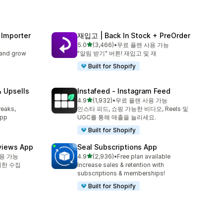
 Importer
재입고 | Back In Stock + PreOrder
별 5개 중
5.0
(3,466)
•
무료 플랜 사용 가능
총 리뷰 3466개
 and grow
"알림 받기" 버튼! 재입고 및 재
Built for Shopify
 Upsells
Instafeed ‑ Instagram Feed
별 5개 중
l
4.9
(1,932)
•
무료 플랜 사용 가능
총 리뷰 1932개
reaks,
인스타 피드, 쇼핑 가능한 비디오, Reels 및
app
UGC를 통해 매출을 늘리세요.
Built for Shopify
views App
Seal Subscriptions App
별 5개 중
용 가능
4.9
(2,936)
•
Free plan available
총 리뷰 2936개
제한 수집
Increase sales & retention with
subscriptions & memberships!
Built for Shopify