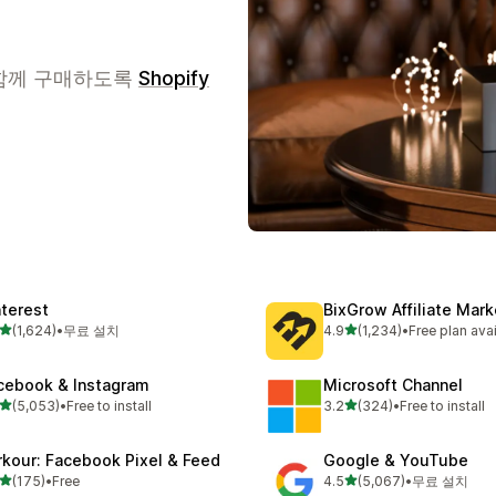
 함께 구매하도록
Shopify
nterest
BixGrow Affiliate Mark
별 5개 중
별 5개 중
(1,624)
•
무료 설치
4.9
(1,234)
•
Free plan ava
리뷰 1624개
총 리뷰 1234개
cebook & Instagram
Microsoft Channel
별 5개 중
별 5개 중
(5,053)
•
Free to install
3.2
(324)
•
Free to install
리뷰 5053개
총 리뷰 324개
rkour: Facebook Pixel & Feed
Google & YouTube
별 5개 중
별 5개 중
(175)
•
Free
4.5
(5,067)
•
무료 설치
리뷰 175개
총 리뷰 5067개