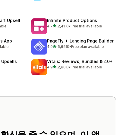
art Upsell
Infinite Product Options
별 5개 중
able
4.7
(2,417)
•
Free trial available
총 리뷰 2417개
ns App
PageFly ✦ Landing Page Builder
별 5개 중
ilable
4.9
(5,656)
•
Free plan available
총 리뷰 5656개
 Upsells
Vitals: Reviews, Bundles & 40+
별 5개 중
4.9
(2,801)
•
Free trial available
총 리뷰 2801개
 확신을 줄 수 있으며, 이 앱