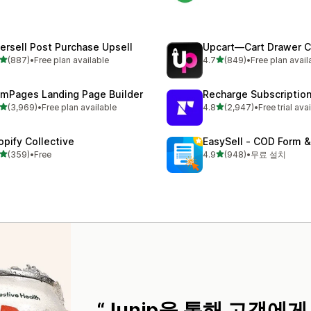
tersell Post Purchase Upsell
Upcart—Cart Drawer C
별 5개 중
별 5개 중
(887)
•
Free plan available
4.7
(849)
•
Free plan avail
리뷰 887개
총 리뷰 849개
mPages Landing Page Builder
Recharge Subscriptio
별 5개 중
별 5개 중
(3,969)
•
Free plan available
4.8
(2,947)
•
Free trial ava
리뷰 3969개
총 리뷰 2947개
opify Collective
EasySell ‑ COD Form &
별 5개 중
별 5개 중
(359)
•
Free
4.9
(948)
•
무료 설치
리뷰 359개
총 리뷰 948개
Junip을 통해 고객에게