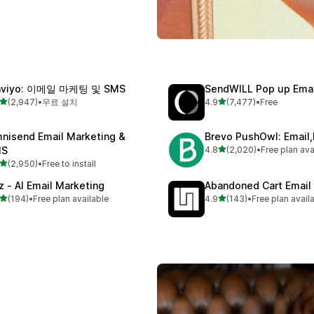
aviyo: 이메일 마케팅 및 SMS
SendWILL Pop up Ema
별 5개 중
별 5개 중
(2,947)
•
무료 설치
4.9
(7,477)
•
Free
리뷰 2947개
총 리뷰 7477개
nisend Email Marketing &
Brevo PushOwl: Email
별 5개 중
MS
4.8
(2,020)
•
Free plan ava
총 리뷰 2020개
별 5개 중
(2,950)
•
Free to install
리뷰 2950개
z ‑ AI Email Marketing
Abandoned Cart Email
별 5개 중
별 5개 중
(194)
•
Free plan available
4.9
(143)
•
Free plan avail
리뷰 194개
총 리뷰 143개