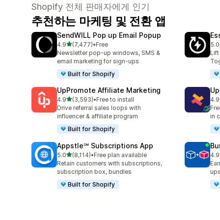
Shopify 전체 판매자에게 인기
추천하는 마케팅 및 전환 앱
SendWILL Pop up Email Popup
Es
별 5개 중
4.9
(7,477)
•
Free
5.0
총 리뷰 7477개
총 
Newsletter pop-up windows, SMS &
Lif
email marketing for sign-ups
Tog
Built for Shopify
UpPromote Affiliate Marketing
Up
별 5개 중
4.9
(3,593)
•
Free to install
4.9
총 리뷰 3593개
총 
Drive referral sales loops with
Fre
influencer & affiliate program
in 
Built for Shopify
Appstle℠ Subscriptions App
Bu
별 5개 중
5.0
(8,114)
•
Free plan available
4.9
총 리뷰 8114개
총 
Retain customers with subscriptions,
Ear
subscription box, bundles
ups
Built for Shopify