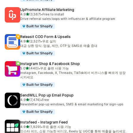
UpPromote Affiliate Marketing
별 5개 중
4.9
(3,587)
•
Free to install
총 리뷰 3587개
Drive referral sales loops with influencer & affiliate program
Built for Shopify
Releasit COD Form & Upsells
별 5개 중
4.9
(2,527)
•
무료 설치
총 리뷰 2527개
대금 상환 양식: 업셀, 제안, OTP 및 SMS로 매출 증대
Built for Shopify
Instagram Shop & Facebook Shop
별 5개 중
5.0
(440)
•
무료 플랜 사용 가능
총 리뷰 440개
Instagram, Facebook, X, Threads, TikTok에서 비즈니스를 빠르게 성장
시키세요.
Built for Shopify
SendWILL Pop up Email Popup
별 5개 중
4.9
(7,474)
•
Free
총 리뷰 7474개
Newsletter pop-up windows, SMS & email marketing for sign-ups
Built for Shopify
Instafeed ‑ Instagram Feed
별 5개 중
4.9
(1,929)
•
무료 플랜 사용 가능
총 리뷰 1929개
인스타 피드, 쇼핑 가능한 비디오, Reels 및 UGC를 통해 매출을 늘리세요.