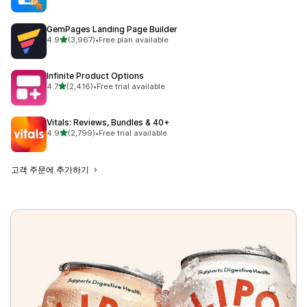
GemPages Landing Page Builder
별 5개 중
4.9
(3,967)
•
Free plan available
총 리뷰 3967개
Infinite Product Options
별 5개 중
4.7
(2,416)
•
Free trial available
총 리뷰 2416개
Vitals: Reviews, Bundles & 40+
별 5개 중
4.9
(2,799)
•
Free trial available
총 리뷰 2799개
고객 주문에 추가하기