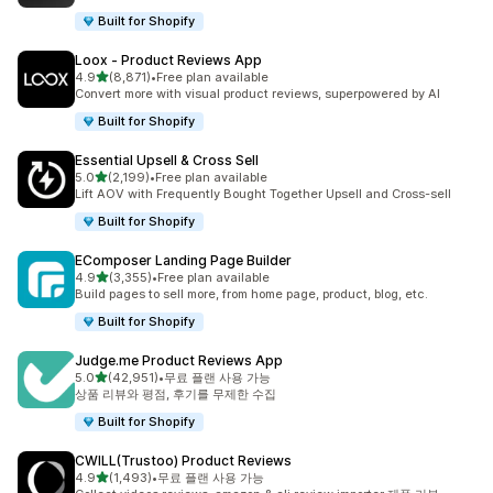
Built for Shopify
Loox ‑ Product Reviews App
별 5개 중
4.9
(8,871)
•
Free plan available
총 리뷰 8871개
Convert more with visual product reviews, superpowered by AI
Built for Shopify
Essential Upsell & Cross Sell
별 5개 중
5.0
(2,199)
•
Free plan available
총 리뷰 2199개
Lift AOV with Frequently Bought Together Upsell and Cross-sell
Built for Shopify
EComposer Landing Page Builder
별 5개 중
4.9
(3,355)
•
Free plan available
총 리뷰 3355개
Build pages to sell more, from home page, product, blog, etc.
Built for Shopify
Judge.me Product Reviews App
별 5개 중
5.0
(42,951)
•
무료 플랜 사용 가능
총 리뷰 42951개
상품 리뷰와 평점, 후기를 무제한 수집
Built for Shopify
CWILL(Trustoo) Product Reviews
별 5개 중
4.9
(1,493)
•
무료 플랜 사용 가능
총 리뷰 1493개