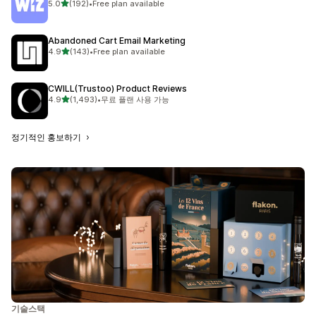
별 5개 중
5.0
(192)
•
Free plan available
총 리뷰 192개
Abandoned Cart Email Marketing
별 5개 중
4.9
(143)
•
Free plan available
총 리뷰 143개
CWILL(Trustoo) Product Reviews
별 5개 중
4.9
(1,493)
•
무료 플랜 사용 가능
총 리뷰 1493개
정기적인 홍보하기
기술스택