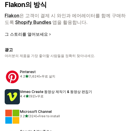
Flakon의 방식
Flakon
은 고객이 결제 시 와인과 에어레이터를 함께 구매하
도록
Shopify Bundles
앱을 활용합니다.
그 스토리를 열어보세요
광고
여러분의 제품을 가장 좋아할 사람들을 정확히 찾아내세요.
Pinterest
별 5개 중
4.2
(1,624)
•
무료 설치
총 리뷰 1624개
Vimeo Create 동영상 제작기 & 동영상 편집기
별 5개 중
4.4
(92)
•
무료
총 리뷰 92개
Microsoft Channel
별 5개 중
3.2
(324)
•
Free to install
총 리뷰 324개