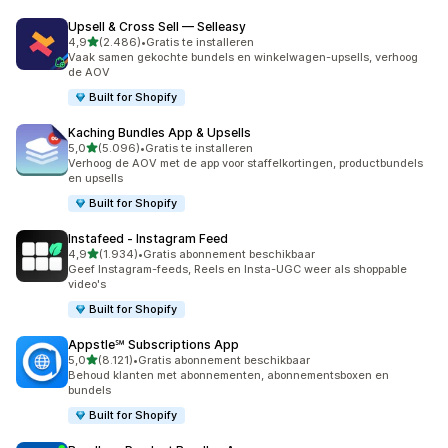
Upsell & Cross Sell — Selleasy
van 5 sterren
4,9
(2.486)
•
Gratis te installeren
2486 recensies in totaal
Vaak samen gekochte bundels en winkelwagen-upsells, verhoog
de AOV
Built for Shopify
Kaching Bundles App & Upsells
van 5 sterren
5,0
(5.096)
•
Gratis te installeren
5096 recensies in totaal
Verhoog de AOV met de app voor staffelkortingen, productbundels
en upsells
Built for Shopify
Instafeed ‑ Instagram Feed
van 5 sterren
4,9
(1.934)
•
Gratis abonnement beschikbaar
1934 recensies in totaal
Geef Instagram-feeds, Reels en Insta-UGC weer als shoppable
video's
Built for Shopify
Appstle℠ Subscriptions App
van 5 sterren
5,0
(8.121)
•
Gratis abonnement beschikbaar
8121 recensies in totaal
Behoud klanten met abonnementen, abonnementsboxen en
bundels
Built for Shopify