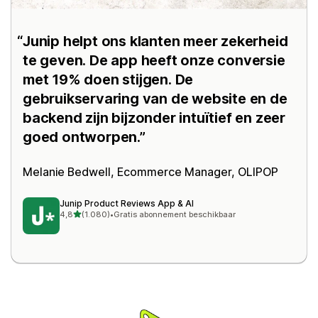
Junip helpt ons klanten meer zekerheid
te geven. De app heeft onze conversie
met 19% doen stijgen. De
gebruikservaring van de website en de
backend zijn bijzonder intuïtief en zeer
goed ontworpen.
Melanie Bedwell, Ecommerce Manager,
OLIPOP
Junip Product Reviews App & AI
van 5 sterren
4,8
(1.080)
•
Gratis abonnement beschikbaar
1080 recensies in totaal