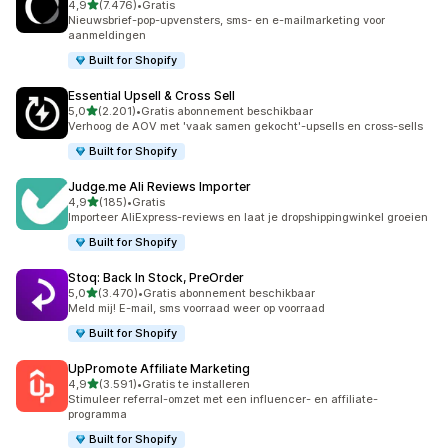
van 5 sterren
4,9
(7.476)
•
Gratis
7476 recensies in totaal
Nieuwsbrief-pop-upvensters, sms- en e-mailmarketing voor
aanmeldingen
Built for Shopify
Essential Upsell & Cross Sell
van 5 sterren
5,0
(2.201)
•
Gratis abonnement beschikbaar
2201 recensies in totaal
Verhoog de AOV met 'vaak samen gekocht'-upsells en cross-sells
Built for Shopify
Judge.me Ali Reviews Importer
van 5 sterren
4,9
(185)
•
Gratis
185 recensies in totaal
Importeer AliExpress-reviews en laat je dropshippingwinkel groeien
Built for Shopify
Stoq: Back In Stock, PreOrder
van 5 sterren
5,0
(3.470)
•
Gratis abonnement beschikbaar
3470 recensies in totaal
Meld mij! E-mail, sms voorraad weer op voorraad
Built for Shopify
UpPromote Affiliate Marketing
van 5 sterren
4,9
(3.591)
•
Gratis te installeren
3591 recensies in totaal
Stimuleer referral-omzet met een influencer- en affiliate-
programma
Built for Shopify