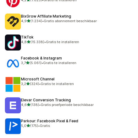
1625 recensies in totaal
BixGrow Affiliate Marketing
van 5 sterren
4,9
(1.234)
•
Gratis abonnement beschikbaar
1234 recensies in totaal
TikTok
van 5 sterren
4,8
(15.338)
•
Gratis te installeren
15338 recensies in totaal
Facebook & Instagram
van 5 sterren
3,7
(5.061)
•
Gratis te installeren
5061 recensies in totaal
Microsoft Channel
van 5 sterren
3,2
(324)
•
Gratis te installeren
324 recensies in totaal
Elevar Conversion Tracking
van 5 sterren
4,6
(138)
•
Gratis proefperiode beschikbaar
138 recensies in totaal
Parkour: Facebook Pixel & Feed
van 5 sterren
5,0
(175)
•
Gratis
175 recensies in totaal