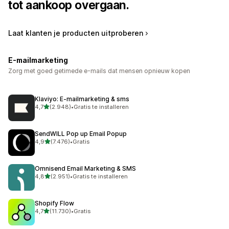
tot aankoop overgaan.
Laat klanten je producten uitproberen
E-mailmarketing
Zorg met goed getimede e-mails dat mensen opnieuw kopen
Klaviyo: E‑mailmarketing & sms
van 5 sterren
4,7
(2.948)
•
Gratis te installeren
2948 recensies in totaal
SendWILL Pop up Email Popup
van 5 sterren
4,9
(7.476)
•
Gratis
7476 recensies in totaal
Omnisend Email Marketing & SMS
van 5 sterren
4,8
(2.951)
•
Gratis te installeren
2951 recensies in totaal
Shopify Flow
van 5 sterren
4,7
(11.730)
•
Gratis
11730 recensies in totaal