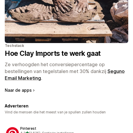
Techstack
Hoe Clay Imports te werk gaat
Ze verhoogden het conversiepercentage op
bestellingen van tegelstalen met 30% dankzij
Seguno
Email Marketing
.
Naar de apps
Adverteren
Vind de mensen die het meest van je spullen zullen houden
Pinterest
van 5 sterren
4,2
(1.625)
•
Gratis te installeren