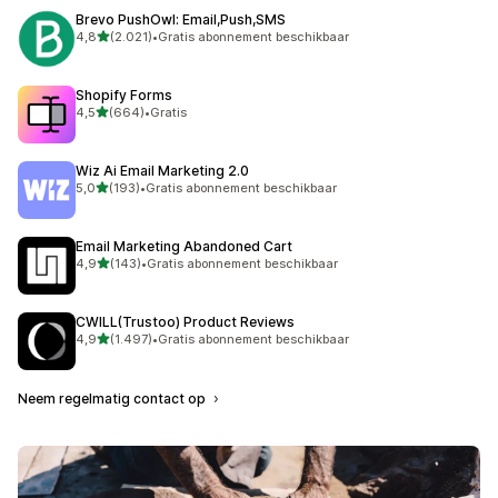
Brevo PushOwl: Email,Push,SMS
van 5 sterren
4,8
(2.021)
•
Gratis abonnement beschikbaar
2021 recensies in totaal
Shopify Forms
van 5 sterren
4,5
(664)
•
Gratis
664 recensies in totaal
Wiz Ai Email Marketing 2.0
van 5 sterren
5,0
(193)
•
Gratis abonnement beschikbaar
193 recensies in totaal
Email Marketing Abandoned Cart
van 5 sterren
4,9
(143)
•
Gratis abonnement beschikbaar
143 recensies in totaal
CWILL(Trustoo) Product Reviews
van 5 sterren
4,9
(1.497)
•
Gratis abonnement beschikbaar
1497 recensies in totaal
Neem regelmatig contact op