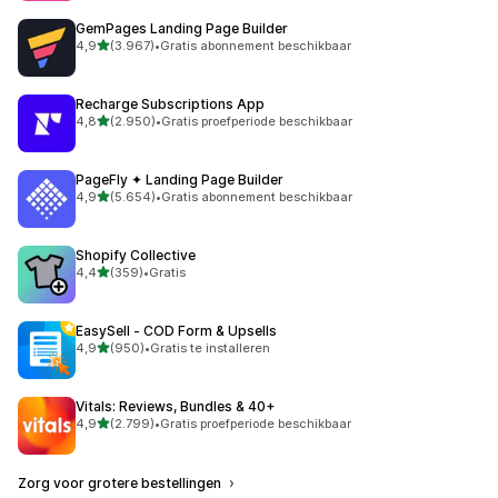
GemPages Landing Page Builder
van 5 sterren
4,9
(3.967)
•
Gratis abonnement beschikbaar
3967 recensies in totaal
Recharge Subscriptions App
van 5 sterren
4,8
(2.950)
•
Gratis proefperiode beschikbaar
2950 recensies in totaal
PageFly ✦ Landing Page Builder
van 5 sterren
4,9
(5.654)
•
Gratis abonnement beschikbaar
5654 recensies in totaal
Shopify Collective
van 5 sterren
4,4
(359)
•
Gratis
359 recensies in totaal
EasySell ‑ COD Form & Upsells
van 5 sterren
4,9
(950)
•
Gratis te installeren
950 recensies in totaal
Vitals: Reviews, Bundles & 40+
van 5 sterren
4,9
(2.799)
•
Gratis proefperiode beschikbaar
2799 recensies in totaal
Zorg voor grotere bestellingen