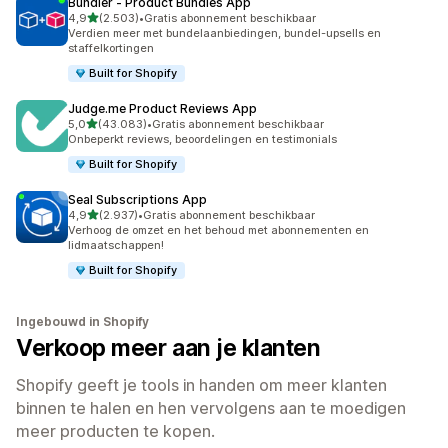
Bundler ‑ Product Bundles App
van 5 sterren
4,9
(2.503)
•
Gratis abonnement beschikbaar
2503 recensies in totaal
Verdien meer met bundelaanbiedingen, bundel-upsells en
staffelkortingen
Built for Shopify
Judge.me Product Reviews App
van 5 sterren
5,0
(43.083)
•
Gratis abonnement beschikbaar
43083 recensies in totaal
Onbeperkt reviews, beoordelingen en testimonials
Built for Shopify
Seal Subscriptions App
van 5 sterren
4,9
(2.937)
•
Gratis abonnement beschikbaar
2937 recensies in totaal
Verhoog de omzet en het behoud met abonnementen en
lidmaatschappen!
Built for Shopify
Ingebouwd in Shopify
Verkoop meer aan je klanten
Shopify geeft je tools in handen om meer klanten
binnen te halen en hen vervolgens aan te moedigen
meer producten te kopen.