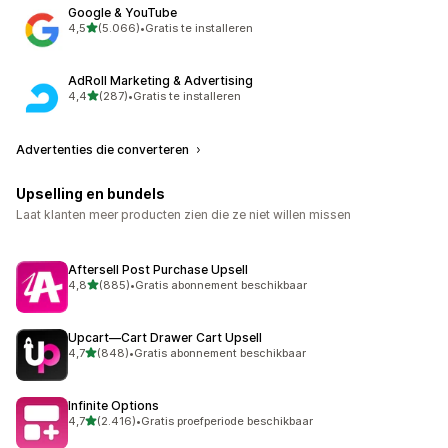
Google & YouTube
van 5 sterren
4,5
(5.066)
•
Gratis te installeren
5066 recensies in totaal
AdRoll Marketing & Advertising
van 5 sterren
4,4
(287)
•
Gratis te installeren
287 recensies in totaal
Advertenties die converteren
Upselling en bundels
Laat klanten meer producten zien die ze niet willen missen
Aftersell Post Purchase Upsell
van 5 sterren
4,8
(885)
•
Gratis abonnement beschikbaar
885 recensies in totaal
Upcart—Cart Drawer Cart Upsell
van 5 sterren
4,7
(848)
•
Gratis abonnement beschikbaar
848 recensies in totaal
Infinite Options
van 5 sterren
4,7
(2.416)
•
Gratis proefperiode beschikbaar
2416 recensies in totaal