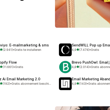
aviyo: E‑mailmarketing & sms
SendWILL Pop up Ema
van 5 sterren
van 5 sterren
(2.941)
•
Gratis te installeren
4,9
(7.474)
•
Gratis
1 recensies in totaal
7474 recensies in totaal
opify Flow
Brevo PushOwl: Email
van 5 sterren
van 5 sterren
(11.661)
•
Gratis
4,8
(2.014)
•
61 recensies in totaal
2014 recensies in totaal
z Ai Email Marketing 2.0
Email Marketing Aban
van 5 sterren
van 5 sterren
(192)
•
Gratis abonnement beschikbaar
4,9
(143)
•
 recensies in totaal
143 recensies in totaal