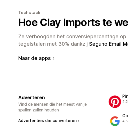
Techstack
Hoe Clay Imports te we
Ze verhoogden het conversiepercentage op 
tegelstalen met 30% dankzij
Seguno Email M
Naar de apps
Pi
Adverteren
4,2
162
Vind de mensen die het meest van je
spullen zullen houden
Go
Advertenties die converteren
4,5
505