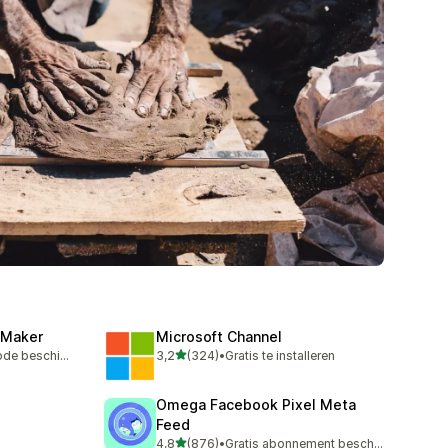
 Maker
Microsoft Channel
van 5 sterren
Gratis proefperiode beschikbaar
3,2
(324)
•
Gratis te installeren
324 recensies in totaal
Omega Facebook Pixel Meta
Feed
van 5 sterren
4,8
(876)
•
Gratis abonnement beschikbaar