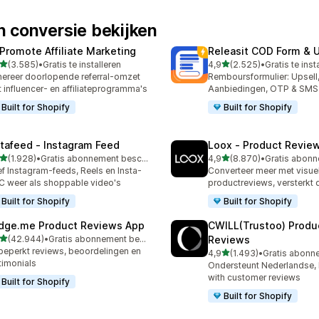
 conversie bekijken
Promote Affiliate Marketing
Releasit COD Form & U
van 5 sterren
van 5 sterren
(3.585)
•
Gratis te installeren
4,9
(2.525)
•
Gratis te inst
5 recensies in totaal
2525 recensies in totaal
ereer doorlopende referral-omzet
Remboursformulier: Upsell
 influencer- en affiliateprogramma's
Aanbiedingen, OTP & SMS
Built for Shopify
Built for Shopify
stafeed ‑ Instagram Feed
Loox ‑ Product Revie
van 5 sterren
van 5 sterren
(1.928)
•
Gratis abonnement beschikbaar
4,9
(8.870)
•
8 recensies in totaal
8870 recensies in totaal
f Instagram-feeds, Reels en Insta-
Converteer meer met visue
 weer als shoppable video's
productreviews, versterkt 
Built for Shopify
Built for Shopify
dge.me Product Reviews App
CWILL(Trustoo) Produ
van 5 sterren
(42.944)
•
Gratis abonnement beschikbaar
Reviews
44 recensies in totaal
eperkt reviews, beoordelingen en
van 5 sterren
4,9
(1.493)
•
1493 recensies in totaal
timonials
Ondersteunt Nederlandse, b
with customer reviews
Built for Shopify
Built for Shopify