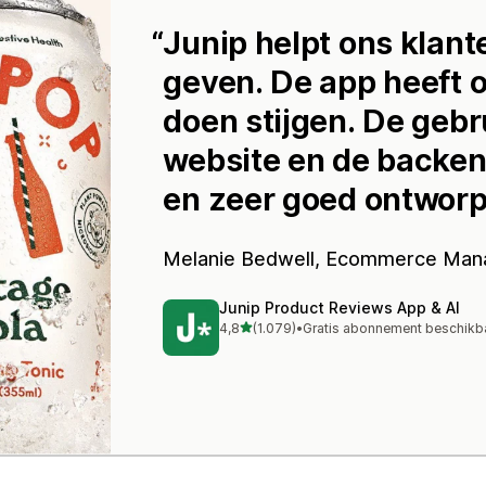
Junip helpt ons klant
geven. De app heeft 
doen stijgen. De gebr
website en de backend
en zeer goed ontworp
Melanie Bedwell, Ecommerce Man
Junip Product Reviews App & AI
van 5 sterren
4,8
(1.079)
•
Gratis abonnement beschikb
1079 recensies in totaal