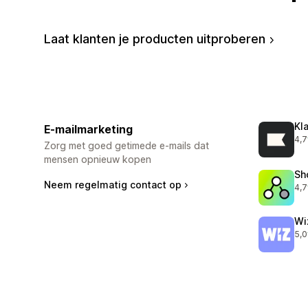
Laat klanten je producten uitproberen
Kl
E-mailmarketing
4,7
294
Zorg met goed getimede e-mails dat
mensen opnieuw kopen
Sh
Neem regelmatig contact op
4,7
116
Wi
5,0
192