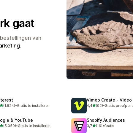
rk gaat
bestellingen van
arketing
.
nterest
Vimeo Create ‑ Video
van 5 sterren
van 5 sterren
(1.624)
•
Gratis te installeren
4,4
(92)
•
4 recensies in totaal
92 recensies in totaal
ogle & YouTube
Shopify Audiences
van 5 sterren
van 5 sterren
(5.059)
•
Gratis te installeren
3,7
(19)
•
Gratis
9 recensies in totaal
19 recensies in totaal