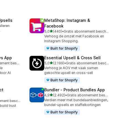
psells
MetaShop: Instagram &
alleren
Facebook
,
van 5 sterren
5,0
(440)
•
Gratis abonnement beschikbaar
440 recensies in totaal
Verhoog de omzet met Facebook en
Instagram Shopping.
Built for Shopify
ws App
Essential Upsell & Cross Sell
van 5 sterren
Gratis abonnement beschikbaar
5,0
(2.199)
•
Gratis abonnement beschikbaar
2199 recensies in totaal
le
Verhoog je AOV met vaak samen
door AI
gekochte upsell en cross-sell
Built for Shopify
ct
Bundler ‑ Product Bundles App
van 5 sterren
4,9
(2.492)
•
Gratis abonnement beschikbaar
2492 recensies in totaal
Verdien meer met bundelaanbiedingen,
Gratis abonnement beschikbaar
bundel-upsells en staffelkortingen
uild trust
Built for Shopify