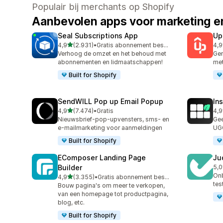
Populair bij merchants op Shopify
Aanbevolen apps voor marketing en
Seal Subscriptions App
Up
van 5 sterren
4,9
(2.931)
•
Gratis abonnement beschikbaar
4,9
2931 recensies in totaal
358
Verhoog de omzet en het behoud met
Gen
abonnementen en lidmaatschappen!
met
Built for Shopify
SendWILL Pop up Email Popup
In
van 5 sterren
4,9
(7.474)
•
Gratis
4,9
7474 recensies in totaal
192
Nieuwsbrief-pop-upvensters, sms- en
Gee
e-mailmarketing voor aanmeldingen
UGC
Built for Shopify
EComposer Landing Page
Ju
Builder
5,0
429
Onb
van 5 sterren
4,9
(3.355)
•
Gratis abonnement beschikbaar
3355 recensies in totaal
tes
Bouw pagina's om meer te verkopen,
van een homepage tot productpagina,
blog, etc.
Built for Shopify