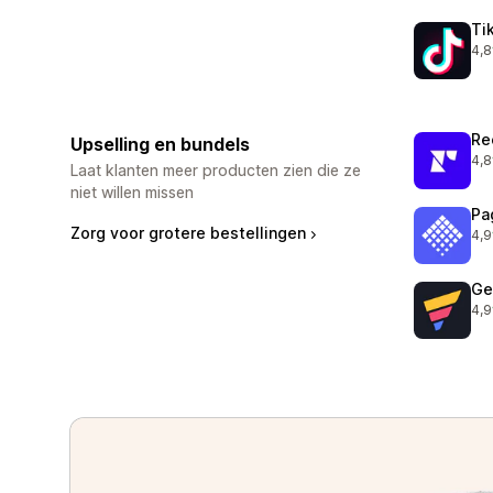
Ti
4,8
153
Re
Upselling en bundels
4,8
294
Laat klanten meer producten zien die ze
niet willen missen
Pa
Zorg voor grotere bestellingen
4,9
565
Ge
4,9
396