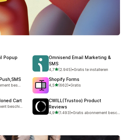
il Popup
Omnisend Email Marketing &
SMS
van 5 sterren
4,7
(2.945)
•
Gratis te installeren
2945 recensies in totaal
,Push,SMS
Shopify Forms
van 5 sterren
Gratis abonnement beschikbaar
4,5
(662)
•
Gratis
662 recensies in totaal
doned Cart
CWILL(Trustoo) Product
Gratis abonnement beschikbaar
Reviews
van 5 sterren
4,9
(1.493)
•
Gratis abonnement beschikbaar
1493 recensies in totaal