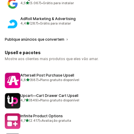
de 5 estrelas
4,5
(5.067)
•
Grátis para instalar
5067 avaliações ao todo
AdRoll Marketing & Advertising
de 5 estrelas
4,4
(287)
•
Grátis para instalar
287 avaliações ao todo
Publique anúncios que convertem
Upsell e pacotes
Mostre aos clientes mais produtos que eles vão amar.
Aftersell Post Purchase Upsell
de 5 estrelas
4,8
(887)
•
Plano gratuito disponível
887 avaliações ao todo
Upcart—Cart Drawer Cart Upsell
de 5 estrelas
4,7
(849)
•
Plano gratuito disponível
849 avaliações ao todo
Infinite Product Options
de 5 estrelas
4,7
(2.417)
•
Avaliação gratuita
2417 avaliações ao todo