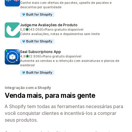
Ganhe mais com ofertas de pacotes, upsells de pacotes e
descontos por quantidade
Built for Shopify
Judge.me Avaliações de Produto
de 5 estrelas
5,0
(43.059)
•
Plano gratuito disponível
43059 avaliações ao todo
Colete avaliações, notas e depoimentos sem limite
Built for Shopify
Seal Subscriptions App
de 5 estrelas
4,9
(2.936)
•
Plano gratuito disponível
2936 avaliações ao todo
Aumente as vendas e a retenção com assinaturas e planos de
membros!
Built for Shopify
Integração com a Shopify
Venda mais, para mais gente
A Shopify tem todas as ferramentas necessárias para
você conquistar clientes e incentivá-los a comprar
seus produtos.