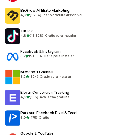
BixGrow Affiliate Marketing
de 5 estrelas
4,9
(1.234)
•
Plano gratuito disponível
1234 avaliações ao todo
TikTok
de 5 estrelas
4,8
(15.328)
•
Grátis para instalar
15328 avaliações ao todo
Facebook & Instagram
de 5 estrelas
3,7
(5.053)
•
Grátis para instalar
5053 avaliações ao todo
Microsoft Channel
de 5 estrelas
3,2
(324)
•
Grátis para instalar
324 avaliações ao todo
Elevar Conversion Tracking
de 5 estrelas
4,6
(138)
•
Avaliação gratuita
138 avaliações ao todo
Parkour: Facebook Pixel & Feed
de 5 estrelas
5,0
(175)
•
Grátis
175 avaliações ao todo
Google & YouTube