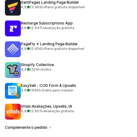
GemPages Landing Page Builder
de 5 estrelas
4,9
(3.969)
•
Plano gratuito disponível
3969 avaliações ao todo
Recharge Subscriptions App
de 5 estrelas
4,8
(2.947)
•
Avaliação gratuita
2947 avaliações ao todo
PageFly ✦ Landing Page Builder
de 5 estrelas
4,9
(5.656)
•
Plano gratuito disponível
5656 avaliações ao todo
Shopify Collective
de 5 estrelas
4,4
(359)
•
Grátis
359 avaliações ao todo
EasySell ‑ COD Form & Upsells
de 5 estrelas
4,9
(948)
•
Grátis para instalar
948 avaliações ao todo
Vitals:Avaliações, Upsells, IA
de 5 estrelas
4,9
(2.801)
•
Avaliação gratuita
2801 avaliações ao todo
Complemente o pedido