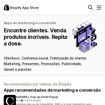
Shopify App Store
Apps de marketing e conversão
Encontre clientes. Venda
produtos incríveis. Repita
a dose.
Checkout
Confiança social
Fidelização do cliente
Marketing
Presentes
Promoções
Publicidade
Upsell e pacotes
Recomendados por lojistas da Shopify
Apps recomendados de marketing e conversão
SendWILL Pop up Email Popup
de 5 estrelas
4,9
(7.477)
•
Grátis
7477 avaliações ao todo
Janelas pop-up de newsletter, SMS e e-mail marketing para