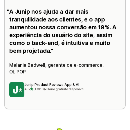
A Junip nos ajuda a dar mais
tranquilidade aos clientes, e o app
aumentou nossa conversão em 19%. A
experiência do usuário do site, assim
como o back-end, é intuitiva e muito
bem projetada.
Melanie Bedwell, gerente de e-commerce,
OLIPOP
Junip Product Reviews App & AI
de 5 estrelas
4,8
(1.080)
•
Plano gratuito disponível
1080 avaliações ao todo