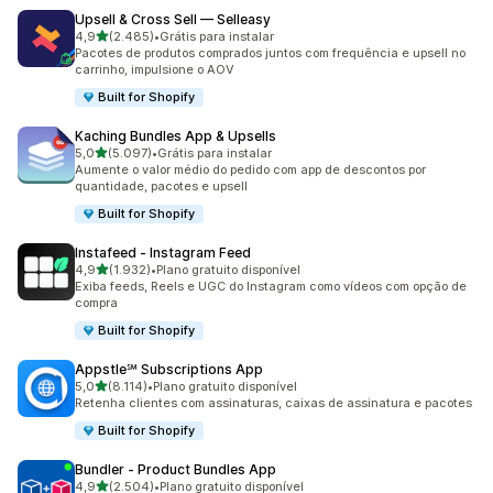
Upsell & Cross Sell — Selleasy
de 5 estrelas
4,9
(2.485)
•
Grátis para instalar
2485 avaliações ao todo
Pacotes de produtos comprados juntos com frequência e upsell no
carrinho, impulsione o AOV
Built for Shopify
Kaching Bundles App & Upsells
de 5 estrelas
5,0
(5.097)
•
Grátis para instalar
5097 avaliações ao todo
Aumente o valor médio do pedido com app de descontos por
quantidade, pacotes e upsell
Built for Shopify
Instafeed ‑ Instagram Feed
de 5 estrelas
4,9
(1.932)
•
Plano gratuito disponível
1932 avaliações ao todo
Exiba feeds, Reels e UGC do Instagram como vídeos com opção de
compra
Built for Shopify
Appstle℠ Subscriptions App
de 5 estrelas
5,0
(8.114)
•
Plano gratuito disponível
8114 avaliações ao todo
Retenha clientes com assinaturas, caixas de assinatura e pacotes
Built for Shopify
Bundler ‑ Product Bundles App
de 5 estrelas
4,9
(2.504)
•
Plano gratuito disponível
2504 avaliações ao todo