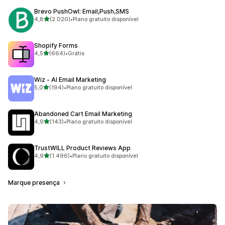
Brevo PushOwl: Email,Push,SMS
de 5 estrelas
4,8
(2.020)
•
Plano gratuito disponível
2020 avaliações ao todo
Shopify Forms
de 5 estrelas
4,5
(664)
•
Grátis
664 avaliações ao todo
Wiz ‑ AI Email Marketing
de 5 estrelas
5,0
(194)
•
Plano gratuito disponível
194 avaliações ao todo
Abandoned Cart Email Marketing
de 5 estrelas
4,9
(143)
•
Plano gratuito disponível
143 avaliações ao todo
TrustWILL Product Reviews App
de 5 estrelas
4,9
(1.496)
•
Plano gratuito disponível
1496 avaliações ao todo
Marque presença