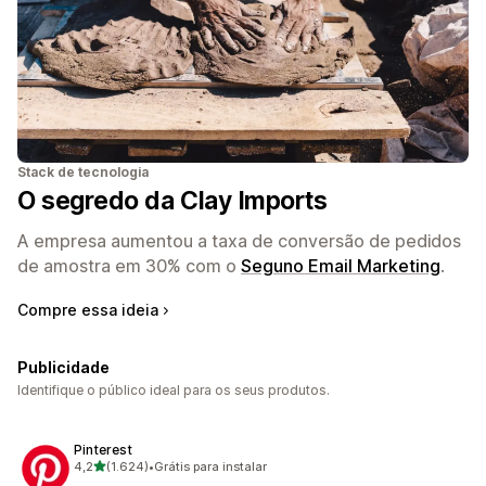
Stack de tecnologia
O segredo da Clay Imports
A empresa aumentou a taxa de conversão de pedidos
de amostra em 30% com o
Seguno Email Marketing
.
Compre essa ideia
Publicidade
Identifique o público ideal para os seus produtos.
Pinterest
de 5 estrelas
4,2
(1.624)
•
Grátis para instalar
1624 avaliações ao todo