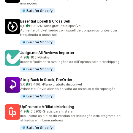
inscrições
Built for Shopify
Essential Upsell & Cross Sell
de 5 estrelas
5,0
(2.202)
•
Plano gratuito disponível
2202 avaliações ao todo
Aumente o ticket médio com upsell de comprados juntos com
frequência e cross-sell
Built for Shopify
Judge.me Ali Reviews Importer
de 5 estrelas
4,9
(183)
•
Grátis
183 avaliações ao todo
Importe facilmente avaliações do AliExpress para dropshipping
Built for Shopify
Stoq: Back In Stock, PreOrder
de 5 estrelas
5,0
(3.466)
•
Plano gratuito disponível
3466 avaliações ao todo
Avisar me! Envie alertas de volta ao estoque e de reposição
Built for Shopify
UpPromote Affiliate Marketing
de 5 estrelas
4,9
(3.593)
•
Grátis para instalar
3593 avaliações ao todo
Impulsione os ciclos de vendas por indicação com programa de
afiliados e influenciadores
Built for Shopify