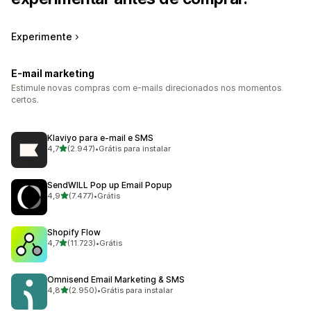
Experimente
E-mail marketing
Estimule novas compras com e-mails direcionados nos momentos
certos.
Klaviyo para e‑mail e SMS
de 5 estrelas
4,7
(2.947)
•
Grátis para instalar
2947 avaliações ao todo
SendWILL Pop up Email Popup
de 5 estrelas
4,9
(7.477)
•
Grátis
7477 avaliações ao todo
Shopify Flow
de 5 estrelas
4,7
(11.723)
•
Grátis
11723 avaliações ao todo
Omnisend Email Marketing & SMS
de 5 estrelas
4,8
(2.950)
•
Grátis para instalar
2950 avaliações ao todo