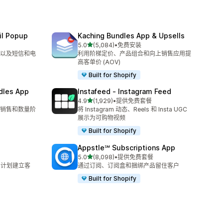
il Popup
Kaching Bundles App & Upsells
星（满分 5 星）
5.0
(5,084)
•
免费安装
总共 5084 条评论
以及短信和电
利用阶梯定价、产品组合和向上销售应用提
高客单价 (AOV)
Built for Shopify
dles App
Instafeed ‑ Instagram Feed
星（满分 5 星）
4.9
(1,929)
•
提供免费套餐
总共 1929 条评论
销售和数量阶
将 Instagram 动态、Reels 和 Insta UGC
展示为可购物视频
Built for Shopify
Appstle℠ Subscriptions App
星（满分 5 星）
5.0
(8,098)
•
提供免费套餐
总共 8098 条评论
 计划建立客
通过订阅、订阅盒和捆绑产品留住客户
Built for Shopify