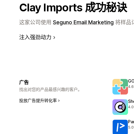
Clay Imports 成功秘诀
这家公司使用
Seguno Email Marketing
将样品订
注入强劲动力
GO
广告
4.6
总共
找出对您的产品最感兴趣的客户。
投放广告提升转化率
Sh
4.0
总共
Pa
5.0
总共