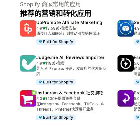
Shopify 商家常用的应用
推荐的营销和转化应用
UpPromote Affiliate Marketing
Se
星（满分 5 星）
4.9
(3,589)
•
免费安装
4.9
总共 3589 条评论
总共
通过红人和联盟计划推动引荐销售循环
通
Built for Shopify
Judge.me Ali Reviews Importer
Es
星（满分 5 星）
4.9
(183)
•
免费
5.0
总共 183 条评论
总共
导入 AliExpress 评论，发展您的代发货商
通
店
高
Built for Shopify
Instagram & Facebook 社交购物
Pr
星（满分 5 星）
5.0
(439)
•
提供免费套餐
5.0
总共 439 条评论
总共
在Instagram、Facebook、TikTok、X、
通
Threads、Pinterest快速展开业务
销
Built for Shopify