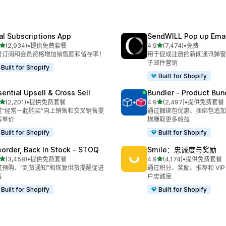
al Subscriptions App
SendWILL Pop up Ema
星（满分 5 星）
星（满分 5 星）
(2,934)
•
提供免费套餐
4.9
(7,474)
•
免费
 2934 条评论
总共 7474 条评论
过订阅和会员资格增加销售额和留存率！
用于促成注册的新闻通讯弹窗
子邮件营销
Built for Shopify
Built for Shopify
sential Upsell & Cross Sell
Bundler ‑ Product Bun
星（满分 5 星）
星（满分 5 星）
(2,201)
•
提供免费套餐
4.9
(2,497)
•
提供免费套餐
 2201 条评论
总共 2497 条评论
过“经常一起购买”向上销售和交叉销售提
通过捆绑包优惠、捆绑包追加
客单价
梯赚取更多收益
Built for Shopify
Built for Shopify
eorder, Back In Stock ‑ STOQ
Smile：忠诚度与奖励
星（满分 5 星）
星（满分 5 星）
(3,458)
•
提供免费套餐
4.9
(4,174)
•
提供免费套餐
 3458 条评论
总共 4174 条评论
过预购、“到货通知”和恢复供货提醒促进
通过积分、奖励、推荐和 VIP
售
户忠诚度
Built for Shopify
Built for Shopify