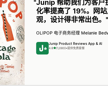
Junip 帮助我们为
化率提高了 19%。网
观，设计得非常出色。
OLIPOP
电子商务经理 Melanie Bedw
Junip Product Reviews App & AI
星（满分 5 星）
4.8
(1,080)
•
提供免费套餐
总共 1080 条评论