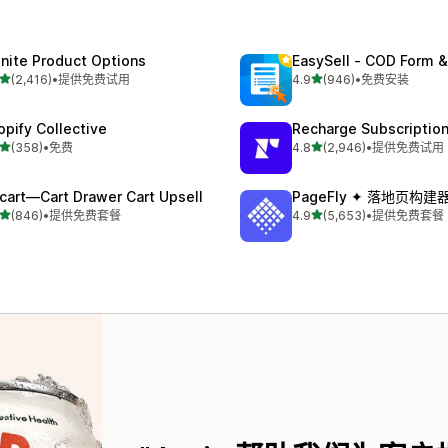
finite Product Options
EasySell ‑ COD Form &
星（满分 5 星）
星（满分 5 星）
(2,416)
•
提供免费试用
4.9
(946)
•
免费安装
 2416 条评论
总共 946 条评论
opify Collective
Recharge Subscriptio
星（满分 5 星）
星（满分 5 星）
(358)
•
免费
4.8
(2,946)
•
提供免费试用
 358 条评论
总共 2946 条评论
cart—Cart Drawer Cart Upsell
PageFly ✦ 落地页构建
星（满分 5 星）
星（满分 5 星）
(846)
•
提供免费套餐
4.9
(5,653)
•
提供免费套餐
 846 条评论
总共 5653 条评论