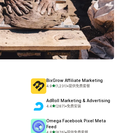
BixGrow Affiliate Marketing
星（满分 5 星）
4.9
(1,231)
•
提供免费套餐
总共 1231 条评论
AdRoll Marketing & Advertising
星（满分 5 星）
4.4
(287)
•
免费安装
总共 287 条评论
Omega Facebook Pixel Meta
Feed
星（满分 5 星）
4.8
(876)
•
提供免费套餐