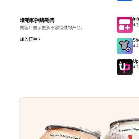
In
增销和捆绑销售
4.7
总共
向客户展示更多不容错过的产品。
加入订单
Sh
4.4
总共
Up
4.7
总共