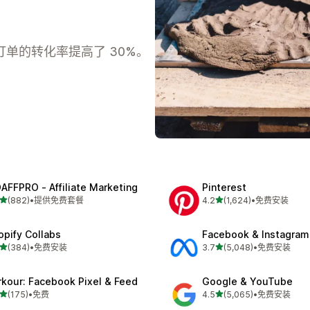
单的转化率提高了 30%。
AFFPRO ‑ Affiliate Marketing
Pinterest
星（满分 5 星）
星（满分 5 星）
(882)
•
提供免费套餐
4.2
(1,624)
•
免费安装
 882 条评论
总共 1624 条评论
opify Collabs
Facebook & Instagram
星（满分 5 星）
星（满分 5 星）
(384)
•
免费安装
3.7
(5,048)
•
免费安装
 384 条评论
总共 5048 条评论
rkour: Facebook Pixel & Feed
Google & YouTube
星（满分 5 星）
星（满分 5 星）
(175)
•
免费
4.5
(5,065)
•
免费安装
 175 条评论
总共 5065 条评论