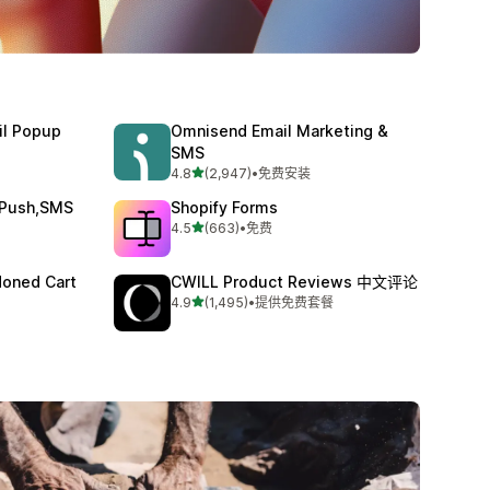
il Popup
Omnisend Email Marketing &
SMS
星（满分 5 星）
4.8
(2,947)
•
免费安装
总共 2947 条评论
,Push,SMS
Shopify Forms
星（满分 5 星）
4.5
(663)
•
免费
总共 663 条评论
doned Cart
CWILL Product Reviews 中文评论
星（满分 5 星）
4.9
(1,495)
•
提供免费套餐
总共 1495 条评论