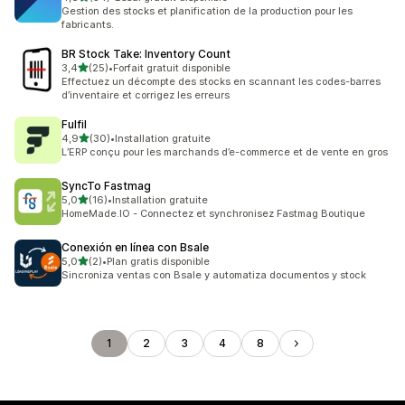
34 avis au total
Gestion des stocks et planification de la production pour les
fabricants.
BR Stock Take: Inventory Count
étoile(s) sur 5
3,4
(25)
•
Forfait gratuit disponible
25 avis au total
Effectuez un décompte des stocks en scannant les codes-barres
d’inventaire et corrigez les erreurs
Fulfil
étoile(s) sur 5
4,9
(30)
•
Installation gratuite
30 avis au total
L’ERP conçu pour les marchands d’e-commerce et de vente en gros
SyncTo Fastmag
étoile(s) sur 5
5,0
(16)
•
Installation gratuite
16 avis au total
HomeMade.IO - Connectez et synchronisez Fastmag Boutique
Conexión en línea con Bsale
étoile(s) sur 5
5,0
(2)
•
Plan gratis disponible
2 avis au total
Sincroniza ventas con Bsale y automatiza documentos y stock
1
2
3
4
8