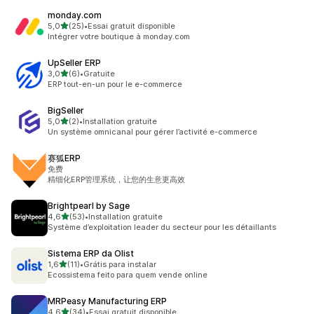
monday.com
étoile(s) sur 5
5,0
(25)
•
Essai gratuit disponible
25 avis au total
Intégrer votre boutique à monday.com
UpSeller ERP
étoile(s) sur 5
3,0
(6)
•
Gratuite
6 avis au total
ERP tout-en-un pour le e-commerce
BigSeller
étoile(s) sur 5
5,0
(2)
•
Installation gratuite
2 avis au total
Un système omnicanal pour gérer l’activité e-commerce
赛狐ERP
免费
精细化ERP管理系统，让您的生意更高效
Brightpearl by Sage
étoile(s) sur 5
4,6
(53)
•
Installation gratuite
53 avis au total
Système d’exploitation leader du secteur pour les détaillants
Sistema ERP da Olist
étoile(s) sur 5
1,6
(11)
•
Grátis para instalar
11 avis au total
Ecossistema feito para quem vende online
MRPeasy Manufacturing ERP
étoile(s) sur 5
4,6
(34)
•
Essai gratuit disponible