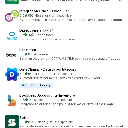
Gérez listings, commandes et inventaire dans un système unique
Intégration Odoo ‑ Odoo ERP
étoile(s) sur 5
5,0
(58)
•
Essai gratuit disponible
58 avis au total
Synchronisez commandes, stocks et clients avec Odoo en continu
Dianxiaomi（店小秘）
étoile(s) sur 5
2,7
(13)
•
Free to install
13 avis au total
ERP software for Chinese seller service
base.com
étoile(s) sur 5
5,0
(15)
•
Gratuite
15 avis au total
Solution tout-en-un (ERP,WMS,PIM) pour des processus efficaces
DataChamp ‑ Data Export/Report
étoile(s) sur 5
5,0
(62)
•
Forfait gratuit disponible
62 avis au total
Automatisez et personnalisez vos exports CSV/Excel.
Built for Shopify
Bookkeep Accounting+Inventory
étoile(s) sur 5
4,8
(54)
•
Essai gratuit disponible
54 avis au total
Comptabilité automatisée pour QuickBooks, NetSuite ou Sage
Intacct.
Settle
étoile(s) sur 5
5,0
(23)
•
Forfait gratuit disponible
23 avis au total
Rationalisez votre approvisionnement, vos paiements de factures et