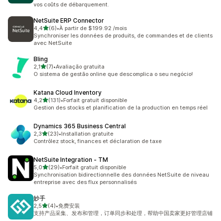
vos coûts de débarquement.
NetSuite ERP Connector
étoile(s) sur 5
4,4
(6)
•
À partir de $199.92 /mois
6 avis au total
Synchroniser les données de produits, de commandes et de clients
avec NetSuite
Bling
étoile(s) sur 5
2,1
(7)
•
Avaliação gratuita
7 avis au total
O sistema de gestão online que descomplica o seu negócio!
Katana Cloud Inventory
étoile(s) sur 5
4,2
(131)
•
Forfait gratuit disponible
131 avis au total
Gestion des stocks et planification de la production en temps réel
Dynamics 365 Business Central
étoile(s) sur 5
2,3
(23)
•
Installation gratuite
23 avis au total
Contrôlez stock, finances et déclaration de taxe
NetSuite Integration ‑ TM
étoile(s) sur 5
5,0
(29)
•
Forfait gratuit disponible
29 avis au total
Synchronisation bidirectionnelle des données NetSuite de niveau
entreprise avec des flux personnalisés
妙手
étoile(s) sur 5
2,5
(4)
•
免费安装
4 avis au total
支持产品采集、发布和管理，订单同步和处理，帮助中国卖家更好管理店铺