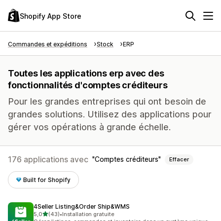
Shopify App Store
Commandes et expéditions
Stock
ERP
Toutes les applications erp avec des
fonctionnalités d'comptes créditeurs
Pour les grandes entreprises qui ont besoin de
grandes solutions. Utilisez des applications pour
gérer vos opérations à grande échelle.
176 applications avec
Comptes créditeurs
Effacer
Built for Shopify
4Seller Listing&Order Ship&WMS
étoile(s) sur 5
5,0
(43)
•
Installation gratuite
43 avis au total