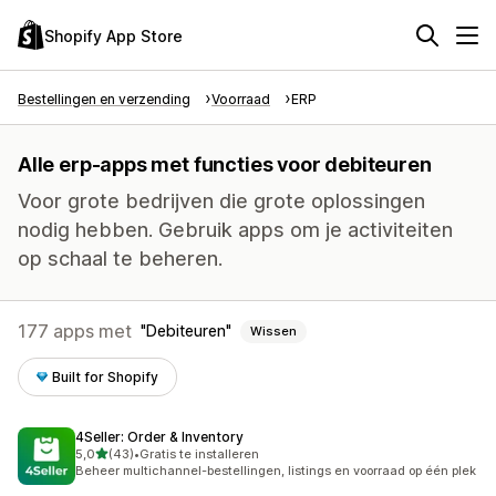
Shopify App Store
Bestellingen en verzending
Voorraad
ERP
Alle erp-apps met functies voor debiteuren
Voor grote bedrijven die grote oplossingen
nodig hebben. Gebruik apps om je activiteiten
op schaal te beheren.
177 apps met
Debiteuren
Wissen
Built for Shopify
4Seller: Order & Inventory
van 5 sterren
5,0
(43)
•
Gratis te installeren
43 recensies in totaal
Beheer multichannel-bestellingen, listings en voorraad op één plek