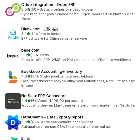
Odoo Integration ‑ Odoo ERP
van 5 sterren
5,0
(58)
•
Gratis proefperiode beschikbaar
58 recensies in totaal
Synchroniseer probleemloos bestellingen, voorraad en klanten met
Odoo
Dianxiaomi（店小秘）
van 5 sterren
3,2
(14)
•
Free to install
14 recensies in totaal
ERP software for Chinese seller service
base.com
van 5 sterren
5,0
(15)
•
Gratis
15 recensies in totaal
Alles-in-één ERP, WMS en PIM voor soepele, efficiënte workflows
Bookkeep Accounting+Inventory
van 5 sterren
4,8
(54)
•
Gratis proefperiode beschikbaar
54 recensies in totaal
Geautomatiseerde boekhouding voor QuickBooks, NetSuite of Sage
Intacct.
NetSuite ERP Connector
van 5 sterren
4,4
(6)
•
Vanaf $199.92 per maand
6 recensies in totaal
Product-, order- en klantgegevens synchroon houden met NetSuite
DataChamp ‑ Data Export/Report
van 5 sterren
5,0
(62)
•
Gratis abonnement beschikbaar
62 recensies in totaal
Automatiseer en pas CSV/Excel-exports helemaal aan.
Bling