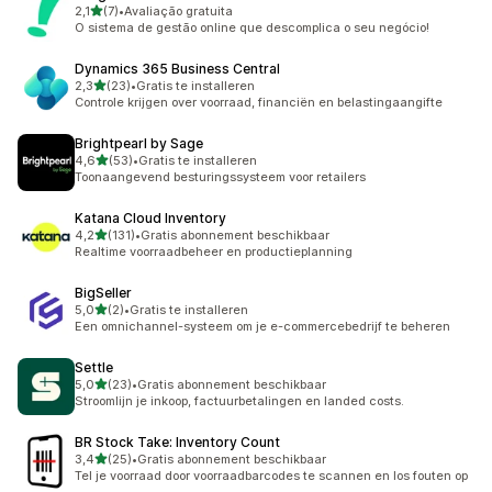
van 5 sterren
2,1
(7)
•
Avaliação gratuita
7 recensies in totaal
O sistema de gestão online que descomplica o seu negócio!
Dynamics 365 Business Central
van 5 sterren
2,3
(23)
•
Gratis te installeren
23 recensies in totaal
Controle krijgen over voorraad, financiën en belastingaangifte
Brightpearl by Sage
van 5 sterren
4,6
(53)
•
Gratis te installeren
53 recensies in totaal
Toonaangevend besturingssysteem voor retailers
Katana Cloud Inventory
van 5 sterren
4,2
(131)
•
Gratis abonnement beschikbaar
131 recensies in totaal
Realtime voorraadbeheer en productieplanning
BigSeller
van 5 sterren
5,0
(2)
•
Gratis te installeren
2 recensies in totaal
Een omnichannel-systeem om je e-commercebedrijf te beheren
Settle
van 5 sterren
5,0
(23)
•
Gratis abonnement beschikbaar
23 recensies in totaal
Stroomlijn je inkoop, factuurbetalingen en landed costs.
BR Stock Take: Inventory Count
van 5 sterren
3,4
(25)
•
Gratis abonnement beschikbaar
25 recensies in totaal
Tel je voorraad door voorraadbarcodes te scannen en los fouten op