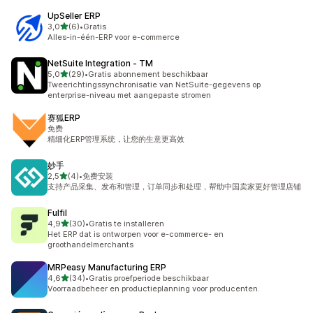
UpSeller ERP
van 5 sterren
3,0
(6)
•
Gratis
6 recensies in totaal
Alles-in-één-ERP voor e-commerce
NetSuite Integration ‑ TM
van 5 sterren
5,0
(29)
•
Gratis abonnement beschikbaar
29 recensies in totaal
Tweerichtingssynchronisatie van NetSuite-gegevens op
enterprise-niveau met aangepaste stromen
赛狐ERP
免费
精细化ERP管理系统，让您的生意更高效
妙手
van 5 sterren
2,5
(4)
•
免费安装
4 recensies in totaal
支持产品采集、发布和管理，订单同步和处理，帮助中国卖家更好管理店铺
Fulfil
van 5 sterren
4,9
(30)
•
Gratis te installeren
30 recensies in totaal
Het ERP dat is ontworpen voor e-commerce- en
groothandelmerchants
MRPeasy Manufacturing ERP
van 5 sterren
4,6
(34)
•
Gratis proefperiode beschikbaar
34 recensies in totaal
Voorraadbeheer en productieplanning voor producenten.