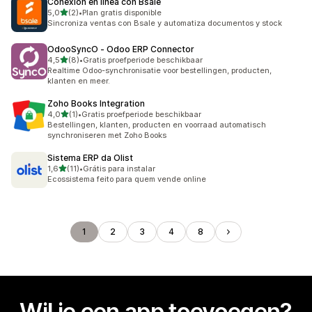
Conexión en línea con Bsale
van 5 sterren
5,0
(2)
•
Plan gratis disponible
2 recensies in totaal
Sincroniza ventas con Bsale y automatiza documentos y stock
OdooSyncO ‑ Odoo ERP Connector
van 5 sterren
4,5
(8)
•
Gratis proefperiode beschikbaar
8 recensies in totaal
Realtime Odoo-synchronisatie voor bestellingen, producten,
klanten en meer.
Zoho Books Integration
van 5 sterren
4,0
(1)
•
Gratis proefperiode beschikbaar
1 recensies in totaal
Bestellingen, klanten, producten en voorraad automatisch
synchroniseren met Zoho Books
Sistema ERP da Olist
van 5 sterren
1,6
(11)
•
Grátis para instalar
11 recensies in totaal
Ecossistema feito para quem vende online
1
2
3
4
8
Wil je een app toevoegen?