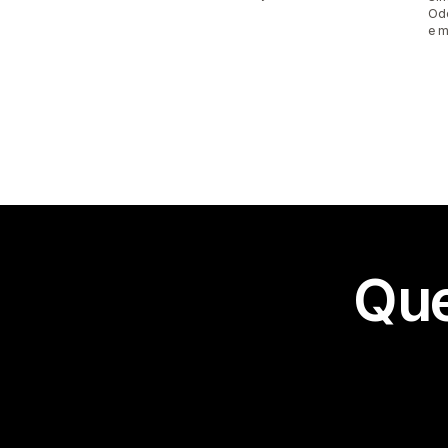
Odo
e m
Que