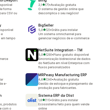
ort/Report
Bling
de 5 estrelas
isponível
2,1
(7)
•
Avaliação gratuita
7 avaliações ao todo
de forma
O sistema de gestão online que
para CSV ou
descomplica o seu negócio!
y
BigSeller
de 5 estrelas
disponível
5,0
(2)
•
Grátis para instalar
2 avaliações ao todo
 e
Um sistema omnichannel para
o em tempo
gerenciar negócios de e-commerce
NetSuite Integration ‑ TM
de 5 estrelas
5,0
(29)
•
Plano gratuito disponível
29 avaliações ao todo
mmerce
Sincronização bidirecional de dados
do NetSuite em nível Enterprise com
fluxos personalizados
MRPeasy Manufacturing ERP
de 5 estrelas
lar
4,6
(34)
•
Avaliação gratuita
34 avaliações ao todo
de e-
Gestão de estoque e planejamento de
produção para fabricantes.
n
Sistema ERP da Olist
de 5 estrelas
1,6
(11)
•
Grátis para instalar
11 avaliações ao todo
es, produtos
Ecossistema feito para quem vende
te com o
online