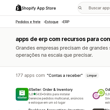
Shopify App Store
Pedidos e frete
Estoque
ERP
apps de erp com recursos para con
Grandes empresas precisam de grandes s
operações na escala que precisar.
177 apps com
Contas a receber
Limpar
4Seller: Order & Inventory
Od
de 5 estrelas
5,0
(43)
•
Grátis para instalar
5,0
43 avaliações ao todo
58 
Gerencie pedidos multicanal, anúncios
Sin
e estoque em um só lugar
est