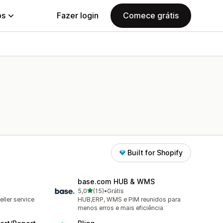
ps
Fazer login
Comece grátis
Built for Shopify
base.com HUB & WMS
de 5 estrelas
5,0
(15)
•
Grátis
15 avaliações ao todo
ller service
HUB,ERP, WMS e PIM reunidos para
menos erros e mais eficiência