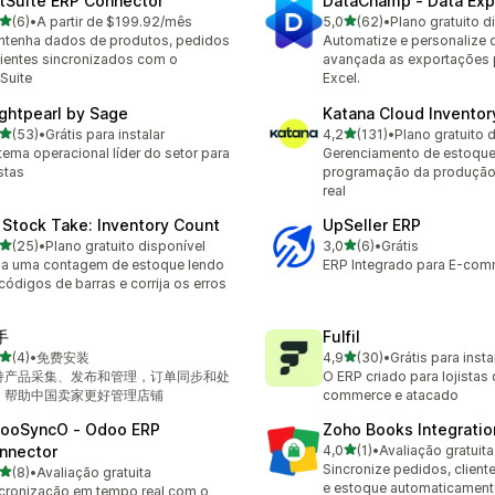
tSuite ERP Connector
DataChamp ‑ Data Exp
de 5 estrelas
de 5 estrelas
(6)
•
A partir de $199.92/mês
5,0
(62)
•
Plano gratuito d
valiações ao todo
62 avaliações ao todo
tenha dados de produtos, pedidos
Automatize e personalize 
lientes sincronizados com o
avançada as exportações 
Suite
Excel.
ightpearl by Sage
Katana Cloud Inventor
de 5 estrelas
de 5 estrelas
(53)
•
Grátis para instalar
4,2
(131)
•
Plano gratuito 
avaliações ao todo
131 avaliações ao todo
tema operacional líder do setor para
Gerenciamento de estoque
istas
programação da produçã
real
 Stock Take: Inventory Count
UpSeller ERP
de 5 estrelas
de 5 estrelas
(25)
•
Plano gratuito disponível
3,0
(6)
•
Grátis
avaliações ao todo
6 avaliações ao todo
a uma contagem de estoque lendo
ERP Integrado para E-co
códigos de barras e corrija os erros
手
Fulfil
de 5 estrelas
de 5 estrelas
(4)
•
免费安装
4,9
(30)
•
Grátis para insta
valiações ao todo
30 avaliações ao todo
持产品采集、发布和管理，订单同步和处
O ERP criado para lojistas 
，帮助中国卖家更好管理店铺
commerce e atacado
ooSyncO ‑ Odoo ERP
Zoho Books Integratio
de 5 estrelas
nnector
4,0
(1)
•
Avaliação gratuita
1 avaliações ao todo
Sincronize pedidos, client
de 5 estrelas
(8)
•
Avaliação gratuita
valiações ao todo
e estoque automaticamen
cronização em tempo real com o