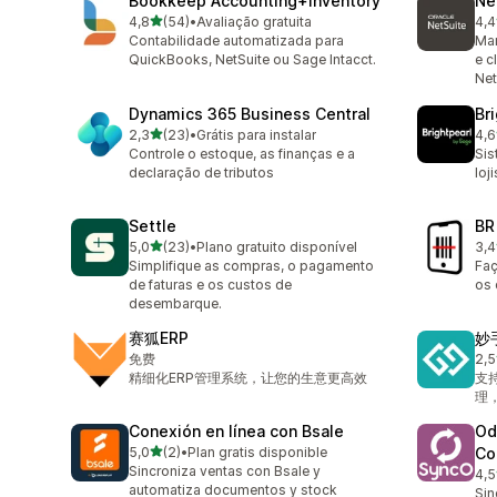
Bookkeep Accounting+Inventory
Ne
de 5 estrelas
4,8
(54)
•
Avaliação gratuita
4,4
54 avaliações ao todo
6 a
Contabilidade automatizada para
Man
QuickBooks, NetSuite ou Sage Intacct.
e c
Net
Dynamics 365 Business Central
Br
de 5 estrelas
2,3
(23)
•
Grátis para instalar
4,6
23 avaliações ao todo
53 
Controle o estoque, as finanças e a
Sis
declaração de tributos
loj
Settle
BR
de 5 estrelas
5,0
(23)
•
Plano gratuito disponível
3,4
23 avaliações ao todo
25 
Simplifique as compras, o pagamento
Faç
de faturas e os custos de
os 
desembarque.
赛狐ERP
妙
免费
2,5
4 a
精细化ERP管理系统，让您的生意更高效
支
理
Conexión en línea con Bsale
Od
de 5 estrelas
5,0
(2)
•
Plan gratis disponible
Co
2 avaliações ao todo
Sincroniza ventas con Bsale y
4,5
8 a
automatiza documentos y stock
Sin