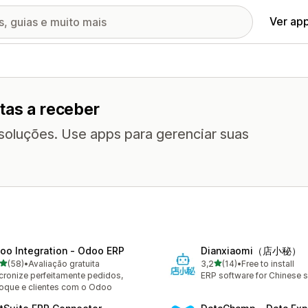
Ver ap
tas a receber
oluções. Use apps para gerenciar suas
oo Integration ‑ Odoo ERP
Dianxiaomi（店小秘）
de 5 estrelas
de 5 estrelas
(58)
•
Avaliação gratuita
3,2
(14)
•
Free to install
avaliações ao todo
14 avaliações ao todo
cronize perfeitamente pedidos,
ERP software for Chinese se
oque e clientes com o Odoo