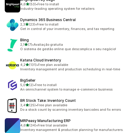
de 5 estrelas
4,6
(53)
•
Free to install
53 total de avaliações
Industry-leading operating system for retailers
Dynamics 365 Business Central
de 5 estrelas
2,3
(23)
•
Free to install
23 total de avaliações
Get in control of your inventory, finances, and tax reporting
Bling
de 5 estrelas
2,1
(7)
•
Avaliação gratuita
7 total de avaliações
O sistema de gestão online que descomplica o seu negócio!
Katana Cloud Inventory
de 5 estrelas
4,2
(131)
•
Free plan available
131 total de avaliações
Inventory management and production scheduling in real-time
BigSeller
de 5 estrelas
5,0
(2)
•
Free to install
2 total de avaliações
An omnichannel system to manage e-commerce business
BR Stock Take: Inventory Count
de 5 estrelas
3,4
(25)
•
Free plan available
25 total de avaliações
Do a stock count by scanning inventory barcodes and fix errors
MRPeasy Manufacturing ERP
de 5 estrelas
4,6
(34)
•
Free trial available
34 total de avaliações
Inventory management & production planning for manufacturers.