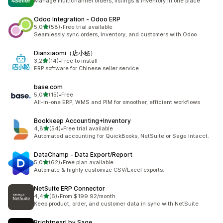
Manage multichannel orders, listings & inventory in one place
Odoo Integration ‑ Odoo ERP
de 5 estrelas
5,0
(58)
•
Free trial available
58 total de avaliações
Seamlessly sync orders, inventory, and customers with Odoo
Dianxiaomi（店小秘）
de 5 estrelas
3,2
(14)
•
Free to install
14 total de avaliações
ERP software for Chinese seller service
base.com
de 5 estrelas
5,0
(15)
•
Free
15 total de avaliações
All-in-one ERP, WMS and PIM for smoother, efficient workflows
Bookkeep Accounting+Inventory
de 5 estrelas
4,8
(54)
•
Free trial available
54 total de avaliações
Automated accounting for QuickBooks, NetSuite or Sage Intacct.
DataChamp ‑ Data Export/Report
de 5 estrelas
5,0
(62)
•
Free plan available
62 total de avaliações
Automate & highly customize CSV/Excel exports.
NetSuite ERP Connector
de 5 estrelas
4,4
(6)
•
From $199.92/month
6 total de avaliações
Keep product, order, and customer data in sync with NetSuite
Brightpearl by Sage