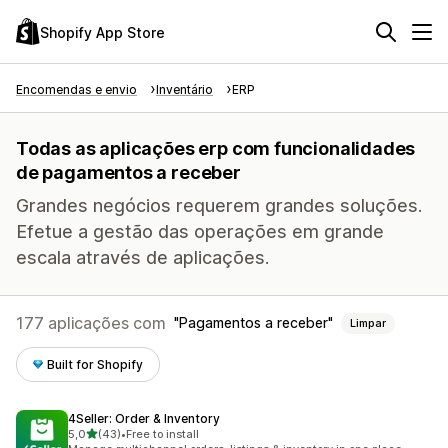
Shopify App Store
Encomendas e envio
Inventário
ERP
Todas as aplicações erp com funcionalidades
de pagamentos a receber
Grandes negócios requerem grandes soluções.
Efetue a gestão das operações em grande
escala através de aplicações.
177 aplicações com
Pagamentos a receber
Limpar
Built for Shopify
4Seller: Order & Inventory
de 5 estrelas
5,0
(43)
•
Free to install
43 total de avaliações