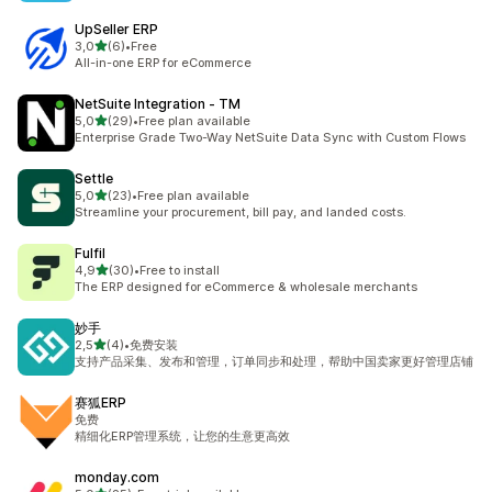
UpSeller ERP
de 5 estrelas
3,0
(6)
•
Free
6 total de avaliações
All-in-one ERP for eCommerce
NetSuite Integration ‑ TM
de 5 estrelas
5,0
(29)
•
Free plan available
29 total de avaliações
Enterprise Grade Two-Way NetSuite Data Sync with Custom Flows
Settle
de 5 estrelas
5,0
(23)
•
Free plan available
23 total de avaliações
Streamline your procurement, bill pay, and landed costs.
Fulfil
de 5 estrelas
4,9
(30)
•
Free to install
30 total de avaliações
The ERP designed for eCommerce & wholesale merchants
妙手
de 5 estrelas
2,5
(4)
•
免费安装
4 total de avaliações
支持产品采集、发布和管理，订单同步和处理，帮助中国卖家更好管理店铺
赛狐ERP
免费
精细化ERP管理系统，让您的生意更高效
monday.com