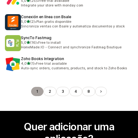
de 5 estrelas
5,0
(25)
•
Free trial available
25 total de avaliações
Integrate your store with monday.com
Conexión en línea con Bsale
de 5 estrelas
5,0
(2)
•
Plan gratis disponible
2 total de avaliações
Sincroniza ventas con Bsale y automatiza documentos y stock
SyncTo Fastmag
de 5 estrelas
5,0
(16)
•
Free to install
16 total de avaliações
HomeMade.IO - Connect and synchronize Fastmag Boutique
Zoho Books Integration
de 5 estrelas
4,0
(1)
•
Free trial available
1 total de avaliações
Auto-sync orders, customers, products, and stock to Zoho Books
1
2
3
4
8
Quer adicionar uma