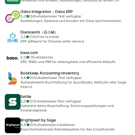
Verwalten Ihre Artikeln, Bestellungen, Bestand an einem Ort
Odoo Integration ‑ Odoo ERP
von 5 Sternen
5,0
(58)
•
Kostenloser Test verfügbar
58 Rezensionen insgesamt
Bestellungen, Bestand und Kunden mit Odoo synchronisieren
Dianxiaomi（店小秘）
von 5 Sternen
3,2
(14)
•
Free to install
14 Rezensionen insgesamt
ERP software for Chinese seller service
base.com
von 5 Sternen
5,0
(15)
•
Kostenlos
15 Rezensionen insgesamt
ERP, WMS und PIM für reibungslose und effiziente Abläufe
Bookkeep Accounting+Inventory
von 5 Sternen
4,8
(54)
•
Kostenloser Test verfügbar
54 Rezensionen insgesamt
Automatisierte Buchhaltung für QuickBooks, NetSuite oder Sage
Intacct.
Settle
von 5 Sternen
5,0
(23)
•
Kostenloser Plan verfügbar
23 Rezensionen insgesamt
Optimiere deine Beschaffung, Rechnungszahlungen und
Einstandspreise.
Brightpearl by Sage
von 5 Sternen
4,6
(53)
•
Kostenlose Installation
53 Rezensionen insgesamt
Branchenführendes Betriebssystem für den Einzelhandel