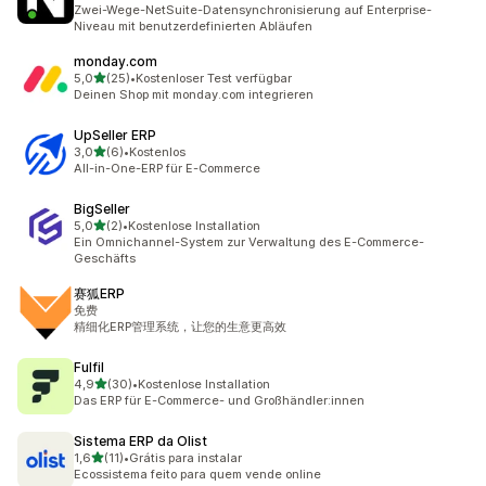
29 Rezensionen insgesamt
Zwei-Wege-NetSuite-Datensynchronisierung auf Enterprise-
Niveau mit benutzerdefinierten Abläufen
monday.com
von 5 Sternen
5,0
(25)
•
Kostenloser Test verfügbar
25 Rezensionen insgesamt
Deinen Shop mit monday.com integrieren
UpSeller ERP
von 5 Sternen
3,0
(6)
•
Kostenlos
6 Rezensionen insgesamt
All-in-One-ERP für E-Commerce
BigSeller
von 5 Sternen
5,0
(2)
•
Kostenlose Installation
2 Rezensionen insgesamt
Ein Omnichannel-System zur Verwaltung des E-Commerce-
Geschäfts
赛狐ERP
免费
精细化ERP管理系统，让您的生意更高效
Fulfil
von 5 Sternen
4,9
(30)
•
Kostenlose Installation
30 Rezensionen insgesamt
Das ERP für E-Commerce- und Großhändler:innen
Sistema ERP da Olist
von 5 Sternen
1,6
(11)
•
Grátis para instalar
11 Rezensionen insgesamt
Ecossistema feito para quem vende online