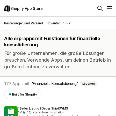
Shopify App Store
Bestellungen und Versand
Inventar
ERP
Alle erp-apps mit Funktionen für finanzielle
konsolidierung
Für große Unternehmen, die große Lösungen
brauchen. Verwende Apps, um deinen Betrieb in
großem Umfang zu verwalten.
177 Apps mit
Finanzielle Konsolidierung
Löschen
Built for Shopify
4Seller Listing&Order Ship&WMS
von 5 Sternen
5,0
(43)
•
Kostenlose Installation
43 Rezensionen insgesamt