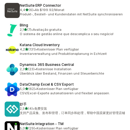
NetSuite ERP Connector
von 5 Sternen
4,4
(6)
•
Ab $199.92/Monat
6 Rezensionen insgesamt
Produkt-, Bestell- und Kundendaten mit NetSuite synchronisieren
Bling
von 5 Sternen
2,1
(7)
•
Avaliação gratuita
7 Rezensionen insgesamt
O sistema de gestão online que descomplica o seu negócio!
Katana Cloud Inventory
von 5 Sternen
4,2
(131)
•
Kostenloser Plan verfügbar
131 Rezensionen insgesamt
Inventarverwaltung und Produktionsplanung in Echtzeit
Dynamics 365 Business Central
von 5 Sternen
2,3
(23)
•
Kostenlose Installation
23 Rezensionen insgesamt
Überblick über Bestand, Finanzen und Steuerberichte
DataChamp Excel & CSV Export
von 5 Sternen
5,0
(62)
•
Kostenloser Plan verfügbar
62 Rezensionen insgesamt
CSV/Excel-Exporte automatisieren und flexibel anpassen.
妙手
von 5 Sternen
2,5
(4)
•
免费安装
4 Rezensionen insgesamt
支持产品采集、发布和管理，订单同步和处理，帮助中国卖家更好管理店铺
NetSuite Integration ‑ TM
von 5 Sternen
5,0
(29)
•
Kostenloser Plan verfügbar