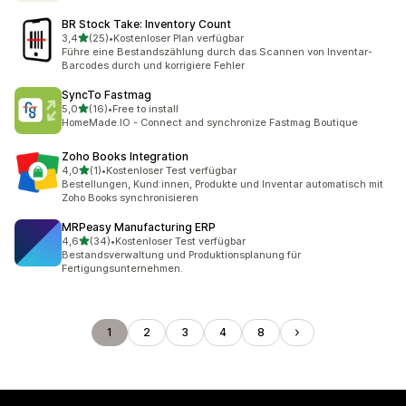
BR Stock Take: Inventory Count
von 5 Sternen
3,4
(25)
•
Kostenloser Plan verfügbar
25 Rezensionen insgesamt
Führe eine Bestandszählung durch das Scannen von Inventar-
Barcodes durch und korrigiere Fehler
SyncTo Fastmag
von 5 Sternen
5,0
(16)
•
Free to install
16 Rezensionen insgesamt
HomeMade.IO - Connect and synchronize Fastmag Boutique
Zoho Books Integration
von 5 Sternen
4,0
(1)
•
Kostenloser Test verfügbar
1 Rezensionen insgesamt
Bestellungen, Kund:innen, Produkte und Inventar automatisch mit
Zoho Books synchronisieren
MRPeasy Manufacturing ERP
von 5 Sternen
4,6
(34)
•
Kostenloser Test verfügbar
34 Rezensionen insgesamt
Bestandsverwaltung und Produktionsplanung für
Fertigungsunternehmen.
1
2
3
4
8