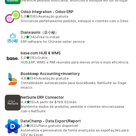
Gerencie pedidos multicanal, anúncios e estoque em um só lugar
Odoo Integration ‑ Odoo ERP
de 5 estrelas
5,0
(58)
•
Avaliação gratuita
58 avaliações ao todo
Sincronize perfeitamente pedidos, estoque e clientes com o Odoo
Dianxiaomi（店小秘）
de 5 estrelas
3,2
(14)
•
Free to install
14 avaliações ao todo
ERP software for Chinese seller service
base.com HUB & WMS
de 5 estrelas
5,0
(15)
•
Grátis
15 avaliações ao todo
HUB,ERP, WMS e PIM reunidos para menos erros e mais eficiência
Bookkeep Accounting+Inventory
de 5 estrelas
4,8
(54)
•
Avaliação gratuita
54 avaliações ao todo
Contabilidade automatizada para QuickBooks, NetSuite ou Sage
Intacct.
NetSuite ERP Connector
de 5 estrelas
4,4
(6)
•
A partir de $199.92/mês
6 avaliações ao todo
Mantenha dados de produtos, pedidos e clientes sincronizados
com o NetSuite
DataChamp ‑ Data Export/Report
de 5 estrelas
5,0
(62)
•
Plano gratuito disponível
62 avaliações ao todo
Automatize e personalize de forma avançada as exportações para
CSV ou Excel.