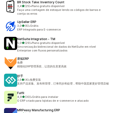
BR Stock Take: Inventory Count
de 5 estrelas
3,4
(25)
•
Plano gratuito disponível
25 avaliações ao todo
Faça uma contagem de estoque lendo os códigos de barras e
corrija os erros
UpSeller ERP
de 5 estrelas
3,0
(6)
•
Grátis
6 avaliações ao todo
ERP Integrado para E-commerce
NetSuite Integration ‑ TM
de 5 estrelas
5,0
(29)
•
Plano gratuito disponível
29 avaliações ao todo
Sincronização bidirecional de dados do NetSuite em nível
Enterprise com fluxos personalizados
赛狐ERP
免费
精细化ERP管理系统，让您的生意更高效
妙手
de 5 estrelas
2,5
(4)
•
免费安装
4 avaliações ao todo
支持产品采集、发布和管理，订单同步和处理，帮助中国卖家更好管理店铺
Fulfil
de 5 estrelas
4,9
(30)
•
Grátis para instalar
30 avaliações ao todo
O ERP criado para lojistas de e-commerce e atacado
MRPeasy Manufacturing ERP