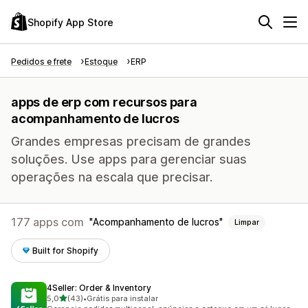
Shopify App Store
Pedidos e frete
Estoque
ERP
apps de erp com recursos para
acompanhamento de lucros
Grandes empresas precisam de grandes
soluções. Use apps para gerenciar suas
operações na escala que precisar.
177 apps com
Acompanhamento de lucros
Limpar
Built for Shopify
4Seller: Order & Inventory
de 5 estrelas
5,0
(43)
•
Grátis para instalar
43 avaliações ao todo