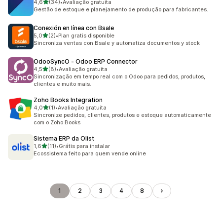
de 5 estrelas
4,6
(34)
•
Avaliação gratuita
34 avaliações ao todo
Gestão de estoque e planejamento de produção para fabricantes.
Conexión en línea con Bsale
de 5 estrelas
5,0
(2)
•
Plan gratis disponible
2 avaliações ao todo
Sincroniza ventas con Bsale y automatiza documentos y stock
OdooSyncO ‑ Odoo ERP Connector
de 5 estrelas
4,5
(8)
•
Avaliação gratuita
8 avaliações ao todo
Sincronização em tempo real com o Odoo para pedidos, produtos,
clientes e muito mais.
Zoho Books Integration
de 5 estrelas
4,0
(1)
•
Avaliação gratuita
1 avaliações ao todo
Sincronize pedidos, clientes, produtos e estoque automaticamente
com o Zoho Books
Sistema ERP da Olist
de 5 estrelas
1,6
(11)
•
Grátis para instalar
11 avaliações ao todo
Ecossistema feito para quem vende online
1
2
3
4
8