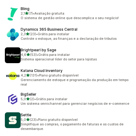
Bling
de 5 estrelas
2,1
(7)
•
Avaliação gratuita
7 avaliações ao todo
O sistema de gestão online que descomplica o seu negócio!
Dynamics 365 Business Central
de 5 estrelas
2,3
(23)
•
Grátis para instalar
23 avaliações ao todo
Controle o estoque, as finanças e a declaração de tributos
Brightpearl by Sage
de 5 estrelas
4,6
(53)
•
Grátis para instalar
53 avaliações ao todo
Sistema operacional líder do setor para lojistas
Katana Cloud Inventory
de 5 estrelas
4,2
(131)
•
Plano gratuito disponível
131 avaliações ao todo
Gerenciamento de estoque e programação da produção em tempo
real
BigSeller
de 5 estrelas
5,0
(2)
•
Grátis para instalar
2 avaliações ao todo
Um sistema omnichannel para gerenciar negócios de e-commerce
Settle
de 5 estrelas
5,0
(23)
•
Plano gratuito disponível
23 avaliações ao todo
Simplifique as compras, o pagamento de faturas e os custos de
desembarque.