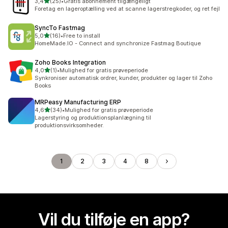
ud af 5 stjerner
3,4
(25)
•
Gratis abonnement tilgængeligt
25 anmeldelser i alt
Foretag en lageroptælling ved at scanne lagerstregkoder, og ret fejl
SyncTo Fastmag
ud af 5 stjerner
5,0
(16)
•
Free to install
16 anmeldelser i alt
HomeMade.IO - Connect and synchronize Fastmag Boutique
Zoho Books Integration
ud af 5 stjerner
4,0
(1)
•
Mulighed for gratis prøveperiode
1 anmeldelser i alt
Synkroniser automatisk ordrer, kunder, produkter og lager til Zoho
Books
MRPeasy Manufacturing ERP
ud af 5 stjerner
4,6
(34)
•
Mulighed for gratis prøveperiode
34 anmeldelser i alt
Lagerstyring og produktionsplanlægning til
produktionsvirksomheder.
1
2
3
4
8
Vil du tilføje en app?