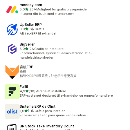
monday.com
ud af 5 stjerner
5,0
(25)
•
Mulighed for gratis prøveperiode
25 anmeldelser i alt
Integrer din butik med monday.com
UpSeller ERP
ud af 5 stjerner
3,0
(6)
•
Gratis
6 anmeldelser i alt
Alt i ét-ERP til e-handel
BigSeller
ud af 5 stjerner
5,0
(2)
•
Gratis at installere
2 anmeldelser i alt
Et omnichannel-system til administration af e-
handelsvirksomheder
赛狐ERP
免费
精细化ERP管理系统，让您的生意更高效
Fulfil
ud af 5 stjerner
4,9
(30)
•
Gratis at installere
30 anmeldelser i alt
ERP-systemet designet til e-handels- og engrosforhandlere
Sistema ERP da Olist
ud af 5 stjerner
1,6
(11)
•
Grátis para instalar
11 anmeldelser i alt
Ecossistema feito para quem vende online
BR Stock Take: Inventory Count