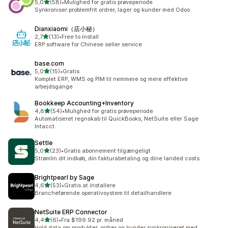
ud af 5 stjerner
5,0
(58)
•
Mulighed for gratis prøveperiode
58 anmeldelser i alt
Synkroniser problemfrit ordrer, lager og kunder med Odoo
Dianxiaomi（店小秘）
ud af 5 stjerner
2,7
(13)
•
Free to install
13 anmeldelser i alt
ERP software for Chinese seller service
base.com
ud af 5 stjerner
5,0
(15)
•
Gratis
15 anmeldelser i alt
Komplet ERP, WMS og PIM til nemmere og mere effektive
arbejdsgange
Bookkeep Accounting+Inventory
ud af 5 stjerner
4,8
(54)
•
Mulighed for gratis prøveperiode
54 anmeldelser i alt
Automatiseret regnskab til QuickBooks, NetSuite eller Sage
Intacct.
Settle
ud af 5 stjerner
5,0
(23)
•
Gratis abonnement tilgængeligt
23 anmeldelser i alt
Strømlin dit indkøb, din fakturabetaling og dine landed costs.
Brightpearl by Sage
ud af 5 stjerner
4,6
(53)
•
Gratis at installere
53 anmeldelser i alt
Brancheførende operativsystem til detailhandlere
NetSuite ERP Connector
ud af 5 stjerner
4,4
(6)
•
Fra $199.92 pr. måned
6 anmeldelser i alt
Hold data om produkter, ordrer og kunder synkroniseret med