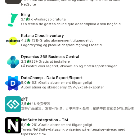
NetSuite
Bling
ud af 5 stjerner
2,1
(7)
•
Avaliação gratuita
7 anmeldelser i alt
O sistema de gestão online que descomplica o seu negócio!
Katana Cloud Inventory
ud af 5 stjerner
4,2
(131)
•
Gratis abonnement tilgængeligt
131 anmeldelser i alt
Lagerstyring og produktionsplanlægning i realtid
Dynamics 365 Business Central
ud af 5 stjerner
2,3
(23)
•
Gratis at installere
23 anmeldelser i alt
Få kontrol over lageret, økonomien og momsrapporteringen
DataChamp ‑ Data Export/Report
ud af 5 stjerner
5,0
(62)
•
Gratis abonnement tilgængeligt
62 anmeldelser i alt
Automatiser og skræddersy CSV-/Excel-eksporter.
妙手
ud af 5 stjerner
2,5
(4)
•
免费安装
4 anmeldelser i alt
支持产品采集、发布和管理，订单同步和处理，帮助中国卖家更好管理店铺
NetSuite Integration ‑ TM
ud af 5 stjerner
5,0
(29)
•
Gratis abonnement tilgængeligt
29 anmeldelser i alt
Tovejs NetSuite-datasynkronisering på enterprise-niveau med
tilpassede flow