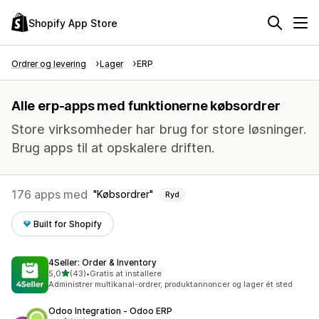
Shopify App Store
Ordrer og levering
Lager
ERP
Alle erp-apps med funktionerne købsordrer
Store virksomheder har brug for store løsninger.
Brug apps til at opskalere driften.
176 apps med
Købsordrer
Ryd
Built for Shopify
4Seller: Order & Inventory
ud af 5 stjerner
5,0
(43)
•
Gratis at installere
43 anmeldelser i alt
Administrer multikanal-ordrer, produktannoncer og lager ét sted
Odoo Integration ‑ Odoo ERP