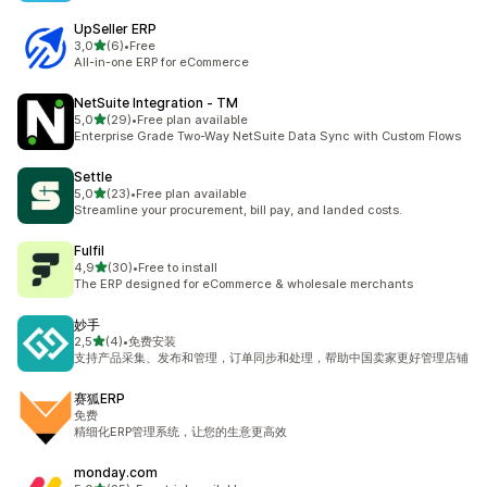
UpSeller ERP
de 5 estrelas
3,0
(6)
•
Free
6 total de avaliações
All-in-one ERP for eCommerce
NetSuite Integration ‑ TM
de 5 estrelas
5,0
(29)
•
Free plan available
29 total de avaliações
Enterprise Grade Two-Way NetSuite Data Sync with Custom Flows
Settle
de 5 estrelas
5,0
(23)
•
Free plan available
23 total de avaliações
Streamline your procurement, bill pay, and landed costs.
Fulfil
de 5 estrelas
4,9
(30)
•
Free to install
30 total de avaliações
The ERP designed for eCommerce & wholesale merchants
妙手
de 5 estrelas
2,5
(4)
•
免费安装
4 total de avaliações
支持产品采集、发布和管理，订单同步和处理，帮助中国卖家更好管理店铺
赛狐ERP
免费
精细化ERP管理系统，让您的生意更高效
monday.com