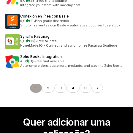
de 5 estrelas
5,0
(25)
•
Free trial available
25 total de avaliações
Integrate your store with monday.com
Conexión en línea con Bsale
de 5 estrelas
5,0
(2)
•
Plan gratis disponible
2 total de avaliações
Sincroniza ventas con Bsale y automatiza documentos y stock
SyncTo Fastmag
de 5 estrelas
5,0
(16)
•
Free to install
16 total de avaliações
HomeMade.IO - Connect and synchronize Fastmag Boutique
Zoho Books Integration
de 5 estrelas
4,0
(1)
•
Free trial available
1 total de avaliações
Auto-sync orders, customers, products, and stock to Zoho Books
1
2
3
4
8
Quer adicionar uma