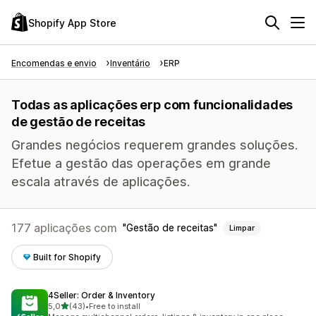
Shopify App Store
Encomendas e envio
Inventário
ERP
Todas as aplicações erp com funcionalidades
de gestão de receitas
Grandes negócios requerem grandes soluções.
Efetue a gestão das operações em grande
escala através de aplicações.
177 aplicações com
Gestão de receitas
Limpar
Built for Shopify
4Seller: Order & Inventory
de 5 estrelas
5,0
(43)
•
Free to install
43 total de avaliações