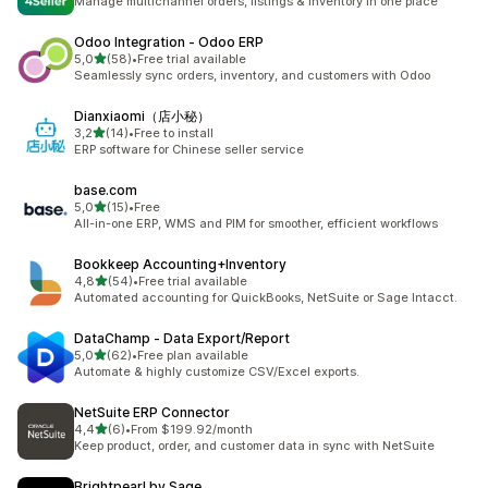
Manage multichannel orders, listings & inventory in one place
Odoo Integration ‑ Odoo ERP
de 5 estrelas
5,0
(58)
•
Free trial available
58 total de avaliações
Seamlessly sync orders, inventory, and customers with Odoo
Dianxiaomi（店小秘）
de 5 estrelas
3,2
(14)
•
Free to install
14 total de avaliações
ERP software for Chinese seller service
base.com
de 5 estrelas
5,0
(15)
•
Free
15 total de avaliações
All-in-one ERP, WMS and PIM for smoother, efficient workflows
Bookkeep Accounting+Inventory
de 5 estrelas
4,8
(54)
•
Free trial available
54 total de avaliações
Automated accounting for QuickBooks, NetSuite or Sage Intacct.
DataChamp ‑ Data Export/Report
de 5 estrelas
5,0
(62)
•
Free plan available
62 total de avaliações
Automate & highly customize CSV/Excel exports.
NetSuite ERP Connector
de 5 estrelas
4,4
(6)
•
From $199.92/month
6 total de avaliações
Keep product, order, and customer data in sync with NetSuite
Brightpearl by Sage